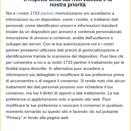
nostra priorità
Noi e i nostri 1733
partner
memorizziamo e/o accediamo a
informazioni su un dispositivo, come i cookie, e trattiamo dati
69
A cura di
personali, come identificatori univoci e informazioni standard
NICOLA MICCIONE
inviate da un dispositivo per annunci e contenuti personalizzati,
misurazione di annunci e contenuti, analisi dell'audience e
sviluppo dei servizi.
Con la tua autorizzazione noi e i nostri
Un falco pecchiaiolo, trovato in difficoltà nella zona 167 di
partner possiamo utilizzare dati precisi di geolocalizzazione e
identificazione tramite la scansione del dispositivo. Puoi fare clic
Giovinazzo, è stato recuperato dalla
Polizia Locale
e
per consentire a noi e ai nostri 1733 partner il trattamento per le
consegnato ai volontari del
WWF
, giunti sul posto: è adesso
finalità sopra descritte. In alternativa puoi accedere a
sottoposto a controlli e cure presso l'
Osservatorio Faunistico
informazioni più dettagliate e modificare le tue preferenze prima
Regionale di Bitetto
.
di acconsentire o di negare il consenso.
Si rende noto che alcuni
trattamenti dei dati personali possono non richiedere il tuo
A prima vista simile alla nota e più comune poiana, il
falco
consenso, ma hai il diritto di opporti a tale trattamento. Le tue
pecchiaiolo,
una specie di rapace diurno appartenente alla
preferenze si applicheranno solo a questo sito web. Puoi
modificare le tue preferenze o revocare il consenso in qualsiasi
famiglia degli Accipitridi, specie protetta, insettivora e
momento tornando su questo sito e facendo clic sul pulsante
migratrice, si distingue anzitutto per il capo esile e per il collo
"Privacy" in fondo alla pagina web.
lungo, così come la coda. Ad ali spiegate, il falco pecchiaiolo
può misurare fino a
130 centimetri
, per una lunghezza di