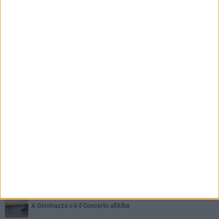
PIÙ LETTI QUESTA SETTIMANA
LUNEDÌ 3 AGOSTO
Miss Mamma Italiana: premiata anche una giovinazzese
MARTEDÌ 4 AGOSTO
Liquidi oleosi sul litorale di Giovinazzo, rimossa macchia di
idrocarburi
VENERDÌ 7 AGOSTO
A Giovinazzo c'è il Concerto all'Alba