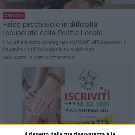
CRONACA
Falco pecchiaiolo in difficoltà
recuperato dalla Polizia Locale
Il volatile è stato consegnato dal WWF all'Osservatorio
Faunistico di Bitetto per le cure del caso
GIOVINAZZO -
GIOVEDÌ 3 OTTOBRE 2019
Il rispetto della tua riservatezza è la