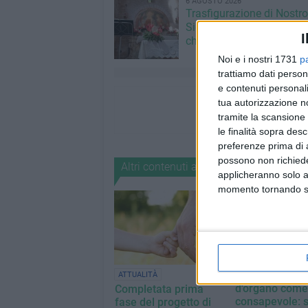
6 AGOSTO 2026
Trasfigurazione di Nostro
Signore: il programma al
I
chiesetta del Padre Etern
Noi e i nostri 1731
p
trattiamo dati person
e contenuti personali
tua autorizzazione no
tramite la scansione 
le finalità sopra des
preferenze prima di 
possono non richieder
Altri contenuti a tema
applicheranno solo a
momento tornando su 
Donazione e tr
ATTUALITÀ
d'organo come
Completata prima
consapevole: 
fase del progetto di