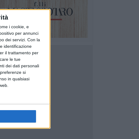
ità
ome i cookie, e
spositivo per annunci
o dei servizi.
Con la
e identificazione
er il trattamento per
icare le tue
ti dei dati personali
 preferenze si
nso in qualsiasi
 web.