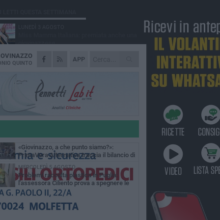
Ù LETTI QUESTA SETTIMANA
LUNEDÌ 3 AGOSTO
Miss Mamma Italiana: premiata anche una
giovinazzese
IOVINAZZO
MARTEDÌ 4 AGOSTO
APP
Liquidi oleosi sul litorale di Giovinazzo,
NIO QUINTO
rimossa macchia di idrocarburi
VENERDÌ 31 LUGLIO
Al via domani "Notti di Stelle 2026": tra il
mito di Mina, la comicità di Uccio De Santis
l ritmo del Salento
VENERDÌ 31 LUGLIO
"Officina Handmade", a Giovinazzo apre la
mostra dedicata all'arte del fatto a mano
LUNEDÌ 3 AGOSTO
«Giovinazzo, a che punto siamo?»:
PrimaVera Alternativa traccia il bilancio di
nni di Sollecito
MERCOLEDÌ 5 AGOSTO
Problemi raccolta plastica in Puglia:
l'assessora Ciliento prova a spegnere le
lemiche