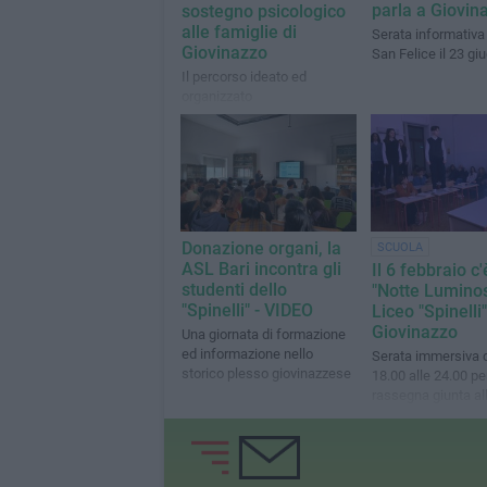
parla a Giovin
sostegno psicologico
alle famiglie di
Serata informativa 
Giovinazzo
San Felice il 23 gi
Il percorso ideato ed
organizzato
dall'associazione Eugema in
collaborazione con l'ASL
Bari
Donazione organi, la
SCUOLA
ASL Bari incontra gli
Il 6 febbraio c'
studenti dello
"Notte Luminos
"Spinelli" - VIDEO
Liceo "Spinelli"
Giovinazzo
Una giornata di formazione
ed informazione nello
Serata immersiva d
storico plesso giovinazzese
18.00 alle 24.00 pe
rassegna giunta al
seconda edizione