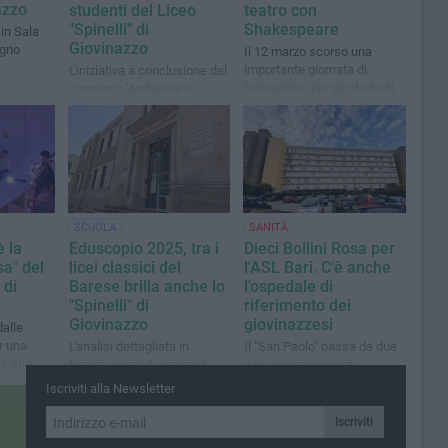
azzo
studenti del Liceo
teatro con
"Spinelli" di
Shakespeare
in Sala
Giovinazzo
ugno
Il 12 marzo scorso una
importante giornata di
L'iniziativa a conclusione del
formazione per gli studenti,
concorso "Ambiente e
accompagnati da genitori e
Territorio" supportato dal
docenti
Rotary Club e dalla
Fondazione Famiglia
Piscitelli- D'Agostino
SCUOLA
SANITÀ
è la
Eduscopio 2025, tra i
Dieci Bollini Rosa per
a" del
licei classici del
l'ASL Bari. C'è anche
 di
Barese brilla anche lo
l'ospedale di
"Spinelli" di
riferimento dei
Giovinazzo
giovinazzesi
alle
r una
L'analisi dettagliata in
Il "San Paolo" passa da due
la sua
termini assoluti premia il
a tre riconoscimenti
"Salvemini" ed il "Socrate" di
Iscriviti alla Newsletter
Bari
Iscriviti