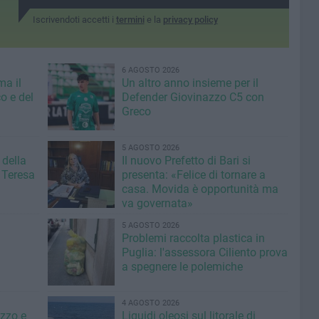
Iscrivendoti accetti i
termini
e la
privacy policy
6 AGOSTO 2026
ma il
Un altro anno insieme per il
o e del
Defender Giovinazzo C5 con
Greco
5 AGOSTO 2026
 della
Il nuovo Prefetto di Bari si
 Teresa
presenta: «Felice di tornare a
casa. Movida è opportunità ma
va governata»
5 AGOSTO 2026
Problemi raccolta plastica in
Puglia: l'assessora Ciliento prova
a spegnere le polemiche
4 AGOSTO 2026
azzo e
Liquidi oleosi sul litorale di