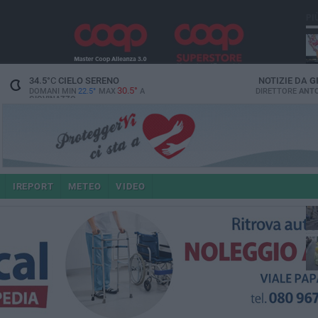
PI
34.5
°C
CIELO SERENO
NOTIZIE DA
G
30.5°
DOMANI MIN
22.5°
MAX
A
DIRETTORE
ANTO
GIOVINAZZO
e i
IREPORT
METEO
VIDEO
4 a
po