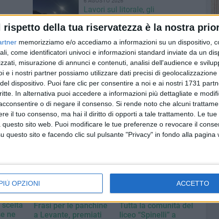
6 AGOSTO 2026
Lavori sul litorale, gli
la
aggiornamenti del sindaco di
l rispetto della tua riservatezza è la nostra prior
o
Giovinazzo - FOTO
artner
memorizziamo e/o accediamo a informazioni su un dispositivo, c
ali, come identificatori univoci e informazioni standard inviate da un di
zzati, misurazione di annunci e contenuti, analisi dell'audience e svilupp
i e i nostri partner possiamo utilizzare dati precisi di geolocalizzazione 
del dispositivo. Puoi fare clic per consentire a noi e ai nostri 1731 partn
critte. In alternativa puoi accedere a informazioni più dettagliate e modif
acconsentire o di negare il consenso.
Si rende noto che alcuni trattamen
e il tuo consenso, ma hai il diritto di opporti a tale trattamento. Le tue
 questo sito web. Puoi modificare le tue preferenze o revocare il conse
questo sito e facendo clic sul pulsante "Privacy" in fondo alla pagina
PIÙ OPZIONI
ACCETTO
apianti
SCUOLA
SCUOLA
 scelta
Frasi per le panchine
Tutta la comunità del
se ne
a Levante, premiati
liceo “Spinelli” a