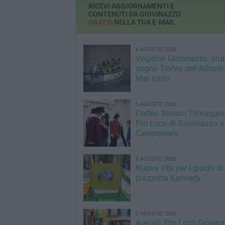
RICEVI AGGIORNAMENTI E
CONTENUTI DA GIOVINAZZO
GRATIS
NELLA TUA E-MAIL
6 AGOSTO 2026
Vogatori Giovinazzo, sfu
sogno Trofeo dell'Adriatic
Mar Ionio
5 AGOSTO 2026
Corteo Storico, l'omaggio
Pro Loco di Giovinazzo a
Camporeale
5 AGOSTO 2026
Nuova vita per i giochi di
piazzetta Kennedy
5 AGOSTO 2026
Auè(je), Pro Loco Giovin