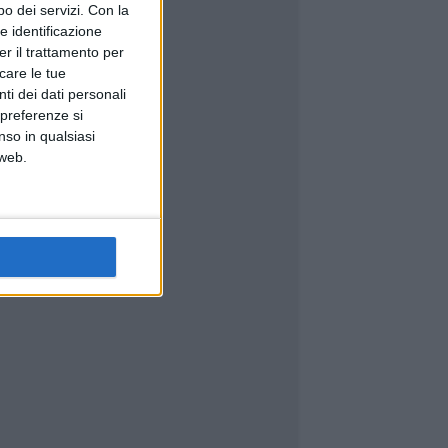
o dei servizi.
Con la
e identificazione
er il trattamento per
icare le tue
ti dei dati personali
 preferenze si
nso in qualsiasi
 web.