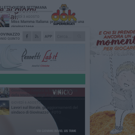
Ù LETTI QUESTA SETTIMANA
LUNEDÌ 3 AGOSTO
Miss Mamma Italiana: premiata anche una
giovinazzese
IOVINAZZO
MARTEDÌ 4 AGOSTO
APP
Liquidi oleosi sul litorale di Giovinazzo,
NIO QUINTO
rimossa macchia di idrocarburi
MERCOLEDÌ 5 AGOSTO
Problemi raccolta plastica in Puglia:
l'assessora Ciliento prova a spegnere le
lemiche
LUNEDÌ 3 AGOSTO
«Giovinazzo, a che punto siamo?»:
PrimaVera Alternativa traccia il bilancio di
nni di Sollecito
MARTEDÌ 4 AGOSTO
Giovinazzo celebra la festività liturgica
della Madonna degli Angeli - FOTO
GIOVEDÌ 6 AGOSTO
Lavori sul litorale, gli aggiornamenti del
sindaco di Giovinazzo - FOTO