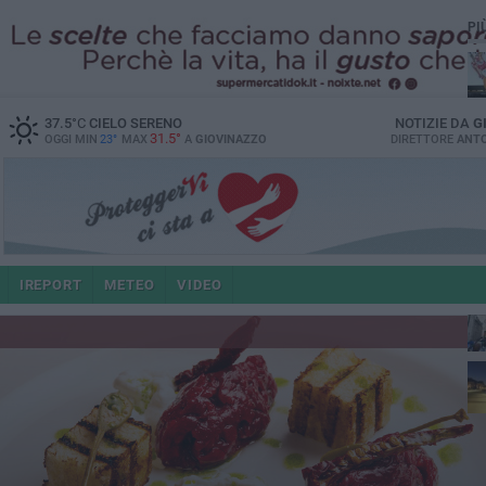
PI
37.5
°C
CIELO SERENO
NOTIZIE DA
G
31.5°
OGGI MIN
23°
MAX
A
GIOVINAZZO
DIRETTORE
ANTO
po
IREPORT
METEO
VIDEO
4 a