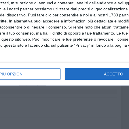
zzati, misurazione di annunci e contenuti, analisi dell'audience e svilupp
irette, i lettori di GiovinazzoViva potranno scrivere e
i e i nostri partner possiamo utilizzare dati precisi di geolocalizzazione 
eressanti saranno oggetto del dibattito moderato da
del dispositivo. Puoi fare clic per consentire a noi e ai nostri 1733 partn
critte. In alternativa puoi accedere a informazioni più dettagliate e modif
acconsentire o di negare il consenso.
Si rende noto che alcuni trattamen
e il tuo consenso, ma hai il diritto di opporti a tale trattamento. Le tue
l nostro portale, sia dalla nostra pagina Facebook.
 questo sito web. Puoi modificare le tue preferenze o revocare il conse
questo sito e facendo clic sul pulsante "Privacy" in fondo alla pagina
TINA PISCITELLI
7 AGOSTO 2026
00 anni
A Giovinazzo c'è il Concerto
all'Alba
PIÙ OPZIONI
ACCETTO