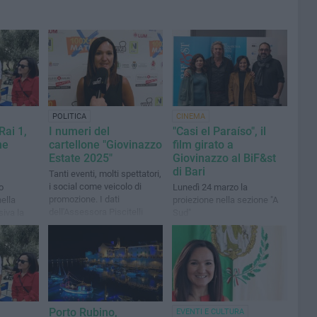
POLITICA
CINEMA
Rai 1,
I numeri del
"Casi el Paraíso", il
ne
cartellone "Giovinazzo
film girato a
Estate 2025"
Giovinazzo al BiF&st
di Bari
Tanti eventi, molti spettatori,
i social come veicolo di
o
Lunedì 24 marzo la
promozione. I dati
nella
proiezione nella sezione "A
dell'Assessora Piscitelli
siva la
Sud"
Porto Rubino,
EVENTI E CULTURA