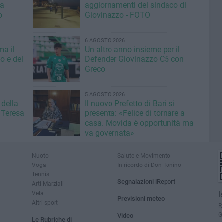
la
aggiornamenti del sindaco di
o
Giovinazzo - FOTO
6 AGOSTO 2026
ma il
Un altro anno insieme per il
o e del
Defender Giovinazzo C5 con
Greco
5 AGOSTO 2026
 della
Il nuovo Prefetto di Bari si
 Teresa
presenta: «Felice di tornare a
casa. Movida è opportunità ma
va governata»
Nuoto
Salute e Movimento
Voga
In ricordo di Don Tonino
Tennis
Segnalazioni iReport
Arti Marziali
Vela
I
Previsioni meteo
Altri sport
R
G
Video
Le Rubriche di