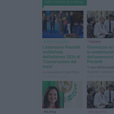
Altri contenuti a tema
EVENTI E CULTURA
TURISMO
L'assessora Piscitelli
Giovinazzo su 
soddisfatta
la soddisfazio
dell'edizione 2026 di
dell'assessora
"Conversazioni dal
Piscitelli
mare"
"I casi dell'avvocat
Guerrieri" portano 
La rassegna di Cala Porto
prima serata televi
ha di fatto aperto il
cittadina adriatica
cartellone di eventi estivi
POLITICA
VITA DI CITTÀ