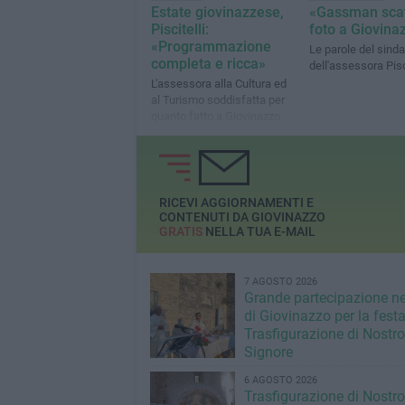
Estate giovinazzese,
«Gassman sca
Piscitelli:
foto a Giovina
«Programmazione
Le parole del sind
completa e ricca»
dell'assessora Pisc
L'assessora alla Cultura ed
al Turismo soddisfatta per
quanto fatto a Giovinazzo
RICEVI AGGIORNAMENTI E
CONTENUTI DA GIOVINAZZO
GRATIS
NELLA TUA E-MAIL
7 AGOSTO 2026
Grande partecipazione ne
di Giovinazzo per la festa
Trasfigurazione di Nostro
Signore
6 AGOSTO 2026
Trasfigurazione di Nostro