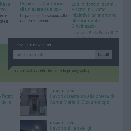
Piscitelli: «Conferma
ttava
Luglio ricco di eventi,
di un evento unico»
zzo»
Piscitelli: «Tante
iniziative animeranno
Le parole dell'assessora alla
aco e
ulteriormente
Cultura e Turismo
itelli
Giovinazzo»
Il clou con Porto Rubino il 17
luglio che porterà in città
artisti quali Piero Pelù,
Iscriviti alla Newsletter
Morgan e Nada
Iscriviti
Iscrivendoti accetti i
termini
e la
privacy policy
7 AGOSTO 2026
ll'agro
Lavori di restauro alla chiesa di
 della
Santa Maria di Costantinopoli
6 AGOSTO 2026
Lavori sul litorale, gli