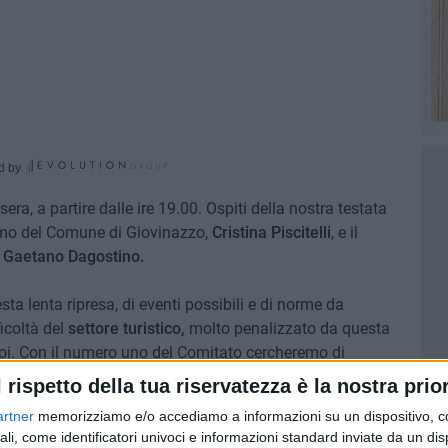
d by
era, a partire dalle ire 19.00. Ospiti della nostra testata
ismo del Comune di Giovinazzo,
Cristina Piscitelli
, e il
,
Gaetano Dagostino.
esta lenta ripresa, di eventi possibili e di norme da
ficoltà del
settore turistico,
molto penalizzato da questa
poi. Con il numero uno del Comitato cercheremo di
amenti in onore di Maria SS di Corsignano
e capiremo
l rispetto della tua riservatezza è la nostra prior
nne dello staff, anche alla luce delle recentissime
artner
memorizziamo e/o accediamo a informazioni su un dispositivo, c
gliese alle quali si è adeguata anche la nostra diocesi.
ali, come identificatori univoci e informazioni standard inviate da un di