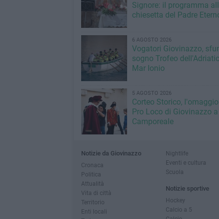
Signore: il programma al
chiesetta del Padre Etern
6 AGOSTO 2026
Vogatori Giovinazzo, sfu
sogno Trofeo dell'Adriatic
Mar Ionio
5 AGOSTO 2026
Corteo Storico, l'omaggio
Pro Loco di Giovinazzo a
Camporeale
Notizie da Giovinazzo
Nightlife
Eventi e cultura
Cronaca
Scuola
Politica
Attualità
Notizie sportive
Vita di città
Hockey
Territorio
Calcio a 5
Enti locali
Calcio