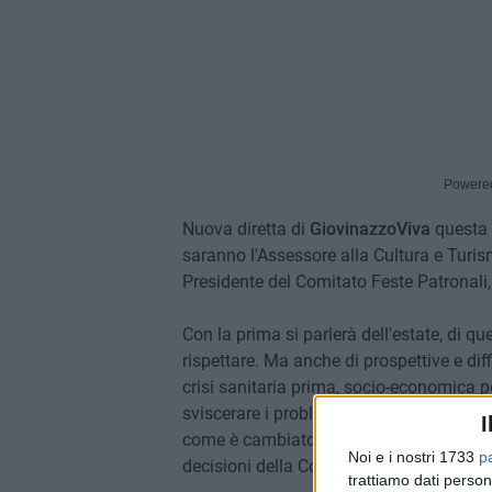
Powere
Nuova diretta di
GiovinazzoViva
questa s
saranno l'Assessore alla Cultura e Tur
Presidente del Comitato Feste Patronali
Con la prima si parlerà dell'estate, di qu
rispettare. Ma anche di prospettive e dif
crisi sanitaria prima, socio-economica 
sviscerare i problemi relativi ai
festeggi
I
come è cambiato il lavoro di uomini e do
Noi e i nostri 1733
p
decisioni della Conferenza Episcopale Pu
trattiamo dati person