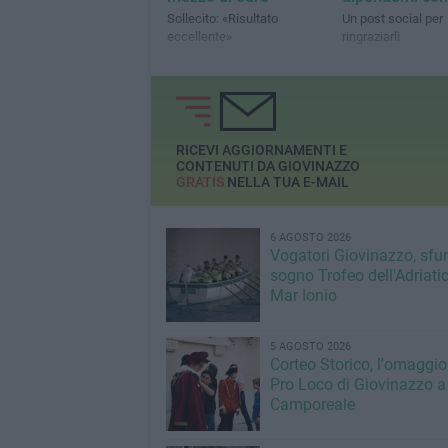
Sollecito: «Risultato
Un post social per
eccellente»
ringraziarli
RICEVI AGGIORNAMENTI E
CONTENUTI DA GIOVINAZZO
GRATIS
NELLA TUA E-MAIL
6 AGOSTO 2026
Vogatori Giovinazzo, sfu
sogno Trofeo dell'Adriatic
Mar Ionio
5 AGOSTO 2026
Corteo Storico, l'omaggio
Pro Loco di Giovinazzo a
Camporeale