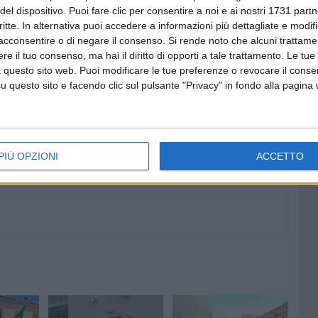
del dispositivo. Puoi fare clic per consentire a noi e ai nostri 1731 partn
che - conclude Sollecito - non si è fatta intimidire dalle
critte. In alternativa puoi accedere a informazioni più dettagliate e modif
acconsentire o di negare il consenso.
Si rende noto che alcuni trattamen
e il tuo consenso, ma hai il diritto di opporti a tale trattamento. Le tue
ARE TREMATORE
 questo sito web. Puoi modificare le tue preferenze o revocare il conse
questo sito e facendo clic sul pulsante "Privacy" in fondo alla pagina
6 AGOSTO 2026
Lavori sul litorale, gli
la
aggiornamenti del sindaco di
o
Giovinazzo - FOTO
PIÙ OPZIONI
ACCETTO