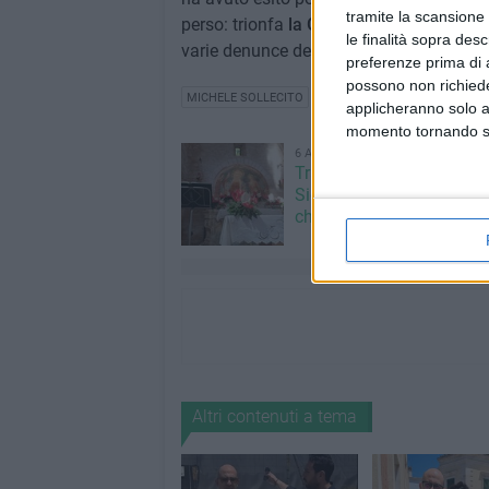
tramite la scansione 
perso: trionfa
la Giovinazzo coraggiosa
le finalità sopra des
varie denunce dell'opposizione».
preferenze prima di 
possono non richieder
MICHELE SOLLECITO
SALVATORE STALLONE
CES
applicheranno solo a
momento tornando su 
6 AGOSTO 2026
Trasfigurazione di Nostro
Signore: il programma al
chiesetta del Padre Etern
Altri contenuti a tema