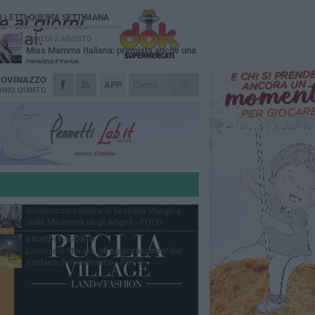
Ù LETTI QUESTA SETTIMANA
LUNEDÌ 3 AGOSTO
Miss Mamma Italiana: premiata anche una
giovinazzese
IOVINAZZO
MARTEDÌ 4 AGOSTO
APP
Liquidi oleosi sul litorale di Giovinazzo,
NIO QUINTO
rimossa macchia di idrocarburi
MERCOLEDÌ 5 AGOSTO
Problemi raccolta plastica in Puglia:
l'assessora Ciliento prova a spegnere le
lemiche
LUNEDÌ 3 AGOSTO
«Giovinazzo, a che punto siamo?»:
PrimaVera Alternativa traccia il bilancio di
nni di Sollecito
MARTEDÌ 4 AGOSTO
Giovinazzo celebra la festività liturgica
della Madonna degli Angeli - FOTO
GIOVEDÌ 6 AGOSTO
Lavori sul litorale, gli aggiornamenti del
sindaco di Giovinazzo - FOTO