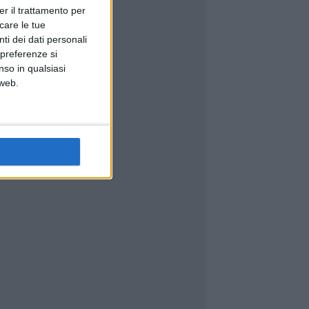
er il trattamento per
icare le tue
ti dei dati personali
 preferenze si
nso in qualsiasi
 web.