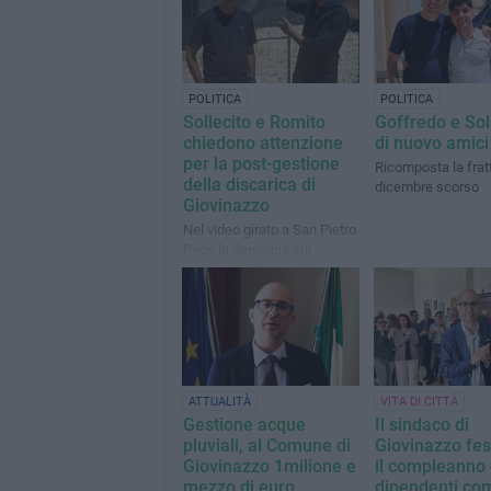
POLITICA
POLITICA
Sollecito e Romito
Goffredo e Sol
chiedono attenzione
di nuovo amici
per la post-gestione
Ricomposta la frat
della discarica di
dicembre scorso
Giovinazzo
Nel video girato a San Pietro
Pago la denuncia sui
continui furti sin qui coperti
con fondi comunali. Occorre
intervento della Regione
Puglia
ATTUALITÀ
VITA DI CITTÀ
Gestione acque
Il sindaco di
pluviali, al Comune di
Giovinazzo fes
Giovinazzo 1milione e
il compleanno 
mezzo di euro
dipendenti co