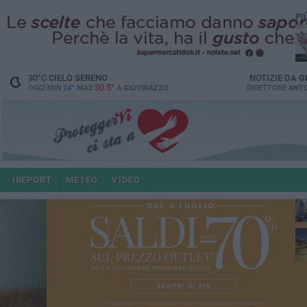
PI
30
°C
CIELO SERENO
NOTIZIE DA
G
30.5°
OGGI MIN
24°
MAX
A
GIOVINAZZO
DIRETTORE
ANTO
po
IREPORT
METEO
VIDEO
4 a