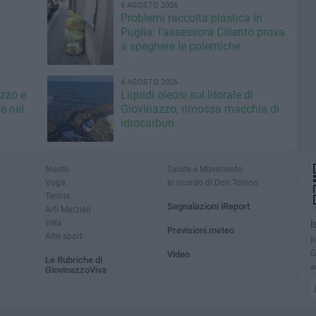
5 AGOSTO 2026
Problemi raccolta plastica in
Puglia: l'assessora Ciliento prova
a spegnere le polemiche
4 AGOSTO 2026
azzo e
Liquidi oleosi sul litorale di
e nel
Giovinazzo, rimossa macchia di
idrocarburi
Nuoto
Salute e Movimento
Voga
In ricordo di Don Tonino
Tennis
Segnalazioni iReport
Arti Marziali
Vela
I
Previsioni meteo
Altri sport
R
G
Video
Le Rubriche di
a
GiovinazzoViva