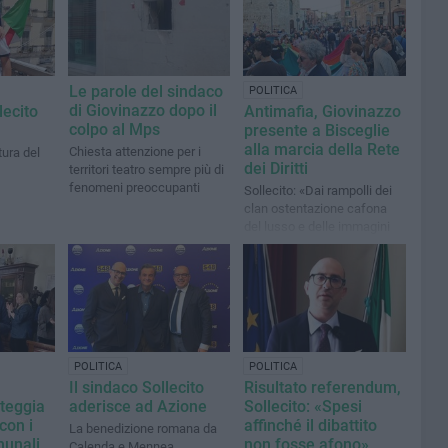
Le parole del sindaco
POLITICA
di Giovinazzo dopo il
lecito
Antimafia, Giovinazzo
colpo al Mps
presente a Bisceglie
alla marcia della Rete
Chiesta attenzione per i
tura del
dei Diritti
territori teatro sempre più di
fenomeni preoccupanti
Sollecito: «Dai rampolli dei
clan ostentazione cafona
del lusso e delle immagini
del potere tracotante»
POLITICA
POLITICA
Il sindaco Sollecito
Risultato referendum,
teggia
aderisce ad Azione
Sollecito: «Spesi
con i
affinché il dibattito
La benedizione romana da
munali
non fosse afono»
Calenda e Mennea