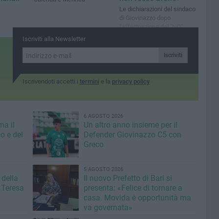
Le dichiarazioni del sindaco
di Giovinazzo dopo
l'affermazione del "NO"
Iscriviti alla Newsletter
Iscriviti
Iscrivendoti accetti i
termini
e la
privacy policy
6 AGOSTO 2026
ma il
Un altro anno insieme per il
o e del
Defender Giovinazzo C5 con
Greco
5 AGOSTO 2026
 della
Il nuovo Prefetto di Bari si
 Teresa
presenta: «Felice di tornare a
casa. Movida è opportunità ma
va governata»