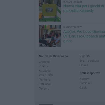
5 AGOSTO 2026
Nuova vita per i giochi di
piazzetta Kennedy
5 AGOSTO 2026
Auè(je), Pro Loco Giovin
CT Lorusso-Cipparoli unit
gioco
Notizie da Giovinazzo
Nightlife
Eventi e cultura
Cronaca
Scuola
Politica
Attualità
Notizie sportive
Vita di città
Hockey
Territorio
Calcio a 5
Enti locali
Calcio
Turismo