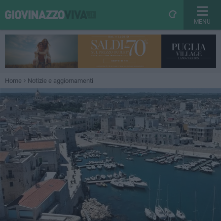
MENU
Home
Notizie e aggiornamenti