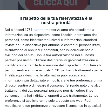
Il rispetto della tua riservatezza è la
nostra priorità
87
A cura di
LA REDAZIONE
Noi e i nostri 1731
partner
memorizziamo e/o accediamo a
informazioni su un dispositivo, come i cookie, e trattiamo dati
personali, come identificatori univoci e informazioni standard
inviate da un dispositivo per annunci e contenuti personalizzati,
A seguito di un comunicato stampa diffuso dalle
misurazione di annunci e contenuti, analisi dell'audience e
opposizioni in merito al
Piano Urbanistico Generale
e alla
sviluppo dei servizi.
Con la tua autorizzazione noi e i nostri
presunta bocciatura da parte della Regione Puglia, il sindaco
partner possiamo utilizzare dati precisi di geolocalizzazione e
di Giovinazzo,
Michele Sollecito
, smentisce categoricamente
identificazione tramite la scansione del dispositivo. Puoi fare clic
quanto diffuso a mezzo stampa e così replica:
per consentire a noi e ai nostri 1731 partner il trattamento per le
finalità sopra descritte. In alternativa puoi accedere a
«La delibera di giunta regionale 1709 del 4 dicembre scorso
informazioni più dettagliate e modificare le tue preferenze prima
di acconsentire o di negare il consenso.
Si rende noto che alcuni
ha attestato la compatibilità del PUG di Giovinazzo. Ci
trattamenti dei dati personali possono non richiedere il tuo
preme quindi smentire categoricamente quanto
consenso, ma hai il diritto di opporti a tale trattamento. Le tue
erroneamente riportato dalle opposizioni demistificando la
preferenze si applicheranno solo a questo sito web. Puoi
realtà e recando un pessimo servizio ai cittadini
- spiega il
modificare le tue preferenze o revocare il consenso in qualsiasi