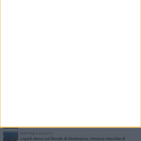
rimossa macchia di idrocarburi
PIÙ LETTI QUESTA SETTIMANA
LUNEDÌ 3 AGOSTO
Miss Mamma Italiana: premiata anche una giovinazzese
MARTEDÌ 4 AGOSTO
Liquidi oleosi sul litorale di Giovinazzo, rimossa macchia di