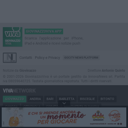
GIOVINAZZOVIVA APP
Scarica l'applicazione per iPhone,
iPad e Android e ricevi notizie push
Contatti
Policy e Privacy
GOCITY NEWS PLATFORM
Notizie da
Giovinazzo
Direttore
Antonio Quinto
© 2001-2026 GiovinazzoViva è un portale gestito da InnovaNews srl. Partita
iva 08059640725. Testata giornalistica registrata. Tutti i diritti riservati.
GIOVINAZZO
ANDRIA
BARI
BARLETTA
BISCEGLIE
BITONTO
CANOSA
CERIGNOLA
CORATO
MARGHERITA DI SAVOIA
MINERVINO
MODUGNO
MOLFETTA
PUGLIA
RUVO
SAN FERDINANDO
SPINAZZOLA
TERLIZZI
TRANI
TRINITAPOLI