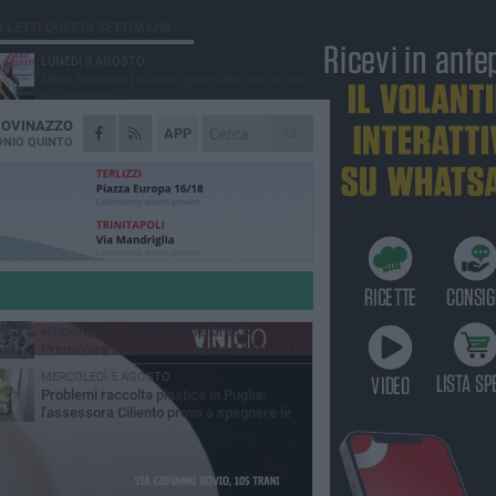
Ù LETTI QUESTA SETTIMANA
LUNEDÌ 3 AGOSTO
Miss Mamma Italiana: premiata anche una
giovinazzese
IOVINAZZO
MARTEDÌ 4 AGOSTO
APP
Liquidi oleosi sul litorale di Giovinazzo,
NIO QUINTO
rimossa macchia di idrocarburi
VENERDÌ 31 LUGLIO
Al via domani "Notti di Stelle 2026": tra il
mito di Mina, la comicità di Uccio De Santis
l ritmo del Salento
VENERDÌ 31 LUGLIO
"Officina Handmade", a Giovinazzo apre la
mostra dedicata all'arte del fatto a mano
LUNEDÌ 3 AGOSTO
«Giovinazzo, a che punto siamo?»:
PrimaVera Alternativa traccia il bilancio di
nni di Sollecito
MERCOLEDÌ 5 AGOSTO
Problemi raccolta plastica in Puglia:
l'assessora Ciliento prova a spegnere le
lemiche