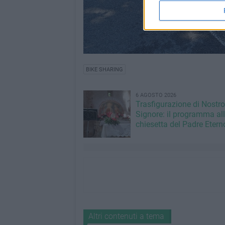
BIKE SHARING
6 AGOSTO 2026
Trasfigurazione di Nostro
Signore: il programma al
chiesetta del Padre Etern
Altri contenuti a tema