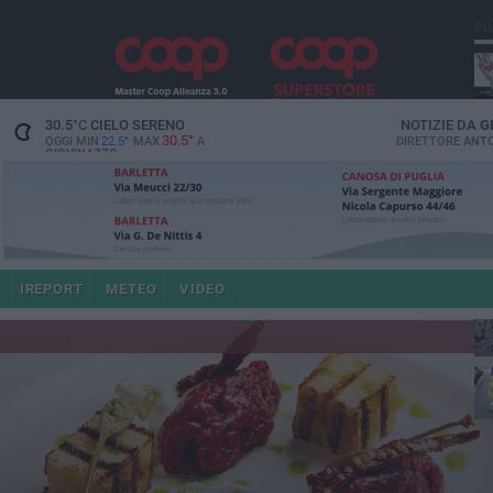
PI
30.5
°C
CIELO SERENO
NOTIZIE DA
G
30.5°
OGGI MIN
22.5°
MAX
A
DIRETTORE
ANTO
GIOVINAZZO
e i
IREPORT
METEO
VIDEO
4 a
po