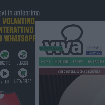
21.595
FANPAGE
HOME
NOTIZIE
SPORT
RUBRICHE