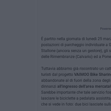
Powere
È partito nella giornata di lunedì 25 marz
postazioni di parcheggio individuate a G
Stallone (ancora senza un gestore), gli s
delle Rimembranze (Calvario) ed a Ponen
Tuttavia abbiamo già riscontrato un catti
turisti dal progetto
VAIMOO Bike Sharin
abbandonate al di fuori della zona degli
dinnanzi
all'ingresso dell'area mercata
Sarebbe importante che tale servizio foss
lasciare le biciclette a pedalata assistit
che si vede in foto: due bici lasciate sull