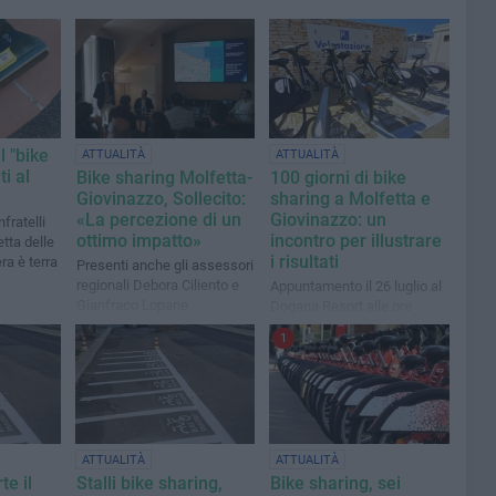
l "bike
ATTUALITÀ
ATTUALITÀ
i al
Bike sharing Molfetta-
100 giorni di bike
Giovinazzo, Sollecito:
sharing a Molfetta e
«La percezione di un
Giovinazzo: un
fratelli
ottimo impatto»
incontro per illustrare
tta delle
i risultati
a è terra
Presenti anche gli assessori
regionali Debora Ciliento e
Appuntamento il 26 luglio al
Gianfraco Lopane
Dogana Resort alle ore
16:00
1
ATTUALITÀ
ATTUALITÀ
te il
Stalli bike sharing,
Bike sharing, sei