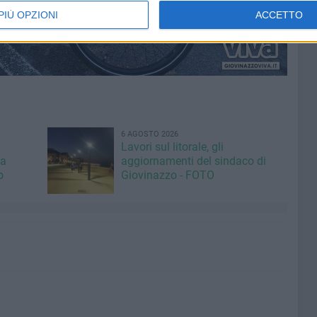
PIÙ OPZIONI
ACCETTO
6 AGOSTO 2026
Lavori sul litorale, gli
la
aggiornamenti del sindaco di
o
Giovinazzo - FOTO