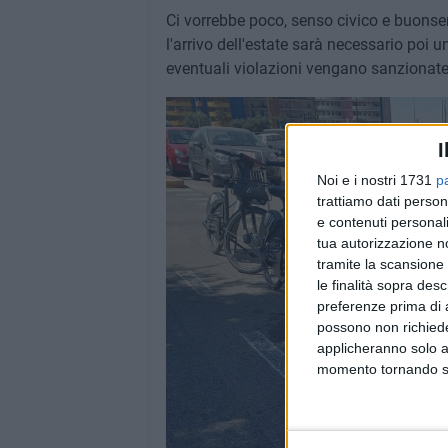
Ci vorrebbe poco, senso civico e buonse
l'arrivo dell'estate sarà necessario poi 
eventuali violazioni vengano sanzionate
I
Noi e i nostri 1731
p
trattiamo dati person
e contenuti personali
tua autorizzazione no
tramite la scansione 
le finalità sopra des
preferenze prima di 
possono non richieder
applicheranno solo a
momento tornando su 