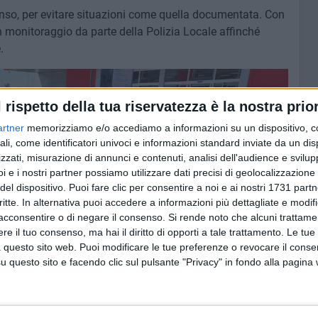
nso, per evitare situazioni come quella documentata. Con
un monitoraggio da parte della Polizia Locale affinché
.
l rispetto della tua riservatezza è la nostra prior
artner
memorizziamo e/o accediamo a informazioni su un dispositivo, c
ali, come identificatori univoci e informazioni standard inviate da un di
zzati, misurazione di annunci e contenuti, analisi dell'audience e svilupp
i e i nostri partner possiamo utilizzare dati precisi di geolocalizzazione 
del dispositivo. Puoi fare clic per consentire a noi e ai nostri 1731 partn
critte. In alternativa puoi accedere a informazioni più dettagliate e modif
acconsentire o di negare il consenso.
Si rende noto che alcuni trattamen
e il tuo consenso, ma hai il diritto di opporti a tale trattamento. Le tue
 questo sito web. Puoi modificare le tue preferenze o revocare il conse
questo sito e facendo clic sul pulsante "Privacy" in fondo alla pagina