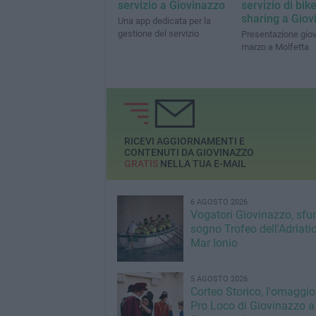
servizio a Giovinazzo
servizio di bik
sharing a Giov
Una app dedicata per la
gestione del servizio
Presentazione giov
marzo a Molfetta
RICEVI AGGIORNAMENTI E
CONTENUTI DA GIOVINAZZO
GRATIS
NELLA TUA E-MAIL
6 AGOSTO 2026
Vogatori Giovinazzo, sfu
sogno Trofeo dell'Adriatic
Mar Ionio
5 AGOSTO 2026
Corteo Storico, l'omaggio
Pro Loco di Giovinazzo a