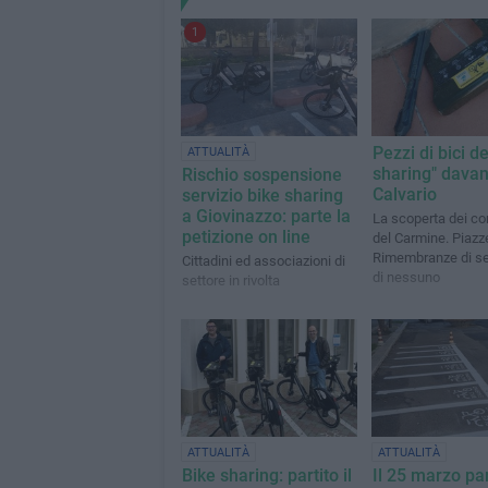
1
Pezzi di bici de
ATTUALITÀ
sharing" davant
Rischio sospensione
Calvario
servizio bike sharing
a Giovinazzo: parte la
La scoperta dei con
petizione on line
del Carmine. Piazze
Rimembranze di ser
Cittadini ed associazioni di
di nessuno
settore in rivolta
ATTUALITÀ
ATTUALITÀ
Bike sharing: partito il
Il 25 marzo par