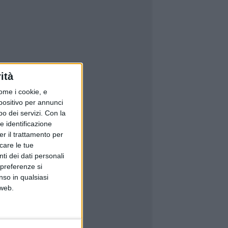
ità
ome i cookie, e
spositivo per annunci
o dei servizi.
Con la
e identificazione
er il trattamento per
icare le tue
ti dei dati personali
 preferenze si
nso in qualsiasi
 web.