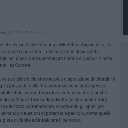
d by
o, il servizio di bike sharing a Molfetta e Giovinazzo. Le
iovinazzo sono state la Velostazione di piazzetta
talli nei pressi dei Supermercati Famila e Despar, Piazza
te l'ex Carcere.
vo uso delle biciclette messe a disposizione di cittadini e
g
: in piazzetta delle Rimembranze sono state spesso
 stalli e tale comportamento è stato riscontrato anche
le di via Madre Teresa di Calcutta
(in una nostra foto).
e utilizzato correttamente, rispettando gli spazi per
a, evitando situazioni di potenziale pericolo, come quella
a pista ciclabile ad intralciare il percorso.