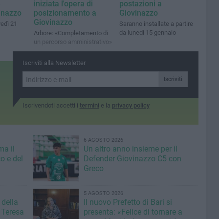
e
iniziata l'opera di
postazioni a
inazzo
posizionamento a
Giovinazzo
Giovinazzo
edì 21
Saranno installate a partire
da lunedì 15 gennaio
Arbore: «Completamento di
un percorso amministrativo»
Iscriviti alla Newsletter
Iscriviti
Iscrivendoti accetti i
termini
e la
privacy policy
6 AGOSTO 2026
ma il
Un altro anno insieme per il
o e del
Defender Giovinazzo C5 con
Greco
5 AGOSTO 2026
 della
Il nuovo Prefetto di Bari si
 Teresa
presenta: «Felice di tornare a