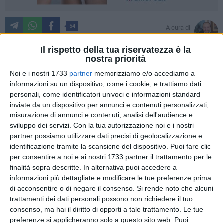
54
A cura di
GIANLUCA BATTISTA
Il rispetto della tua riservatezza è la
nostra priorità
Noi e i nostri 1733
partner
memorizziamo e/o accediamo a
informazioni su un dispositivo, come i cookie, e trattiamo dati
personali, come identificatori univoci e informazioni standard
inviate da un dispositivo per annunci e contenuti personalizzati,
Sono con ogni probabilità ragazzini, forse minorenni, gli
misurazione di annunci e contenuti, analisi dell'audience e
autori delle scritte e dei disegni sconci che dalla vigili di
sviluppo dei servizi.
Con la tua autorizzazione noi e i nostri
Ognissanti deturpano una delle zone più belle del borgo
partner possiamo utilizzare dati precisi di geolocalizzazione e
antico giovinazzese.
identificazione tramite la scansione del dispositivo. Puoi fare clic
per consentire a noi e ai nostri 1733 partner il trattamento per le
Nelle scorse ore nuove scritti e disegni fallici sono apparsi
finalità sopra descritte. In alternativa puoi accedere a
sulle storiche mura nel quadrilatero compreso tra via Gelso,
informazioni più dettagliate e modificare le tue preferenze prima
piazza San Salvatore e via Madonna degli Angeli. Uno
di acconsentire o di negare il consenso.
Si rende noto che alcuni
scempio perpetrato quasi sistematicamente da gruppi di
trattamenti dei dati personali possono non richiedere il tuo
minori, denunciano i residenti, che a sera agiscono
consenso, ma hai il diritto di opporti a tale trattamento. Le tue
indisturbati.
preferenze si applicheranno solo a questo sito web. Puoi