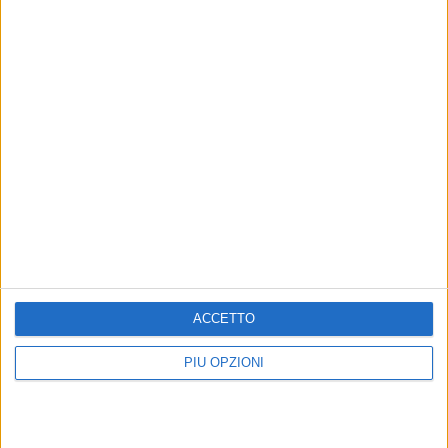
Altri contenuti a tema
ACCETTO
PIÙ OPZIONI
ATTUALITÀ
CINEMA
Centro storico, ribasolata
“Casi el paraíso”, al cinema
anche piazza Zurlo
il film girato a Giovinazzo