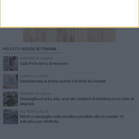
PIÙ LETTI QUESTA SETTIMANA
MARTEDÌ 30 GIUGNO
Cala Porto terra di nessuno
LUNEDÌ 20 LUGLIO
Vandalizzata la prima seduta sul Molo di Levante
VENERDÌ 10 LUGLIO
Sterpaglie ed erba alta: aree del cimitero di Giovinazzo in stato di
degrado
GIOVEDÌ 9 LUGLIO
Rifiuti e sterpaglie nella stradina parallela alla ex statale 16
Adriatica per Molfetta