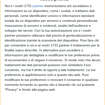
29
A cura di
Noi e i nostri 1731
partner
memorizziamo e/o accediamo a
GIANLUCA BATTISTA
informazioni su un dispositivo, come i cookie, e trattiamo dati
personali, come identificatori univoci e informazioni standard
inviate da un dispositivo per annunci e contenuti personalizzati,
misurazione di annunci e contenuti, analisi dell'audience e
È importante esserci, magari anche acquistando un biglietto
sviluppo dei servizi.
Con la tua autorizzazione noi e i nostri
in
Curva Nord,
dove ha il cuore il tifo del Monopoli, ma non
partner possiamo utilizzare dati precisi di geolocalizzazione e
si poteva perdere un appuntamento così sentito.
identificazione tramite la scansione del dispositivo. Puoi fare clic
per consentire a noi e ai nostri 1731 partner il trattamento per le
Monopoli-Bari,
la partita in programma domenica 9 febbraio
finalità sopra descritte. In alternativa puoi accedere a
informazioni più dettagliate e modificare le tue preferenze prima
allo Stadio "Veneziani" e valida per il sesto turno di ritorno
di acconsentire o di negare il consenso.
Si rende noto che alcuni
del campionato di serie C, fa registrare il sold out e
da
trattamenti dei dati personali possono non richiedere il tuo
Giovinazzo si muoveranno in tanti
per sostenere i galletti
consenso, ma hai il diritto di opporti a tale trattamento. Le tue
nella vicina e difficile trasferta. 700 sono i supporters
preferenze si applicheranno solo a questo sito web. Puoi
biancorossi che saranno assiepati tra il settore ospiti e la
modificare le tue preferenze o revocare il consenso in qualsiasi
Tribuna Est, mentre tanti altri hanno scelto di seguire la
momento tornando su questo sito e facendo clic sul pulsante
partita nella Tribuna centrale ed addirittura in Curva Nord.
"Privacy" in fondo alla pagina web.
Oggi è iniziata e si è chiusa in poco tempo la caccia al
biglietto in tutta la Città Metropolitana.