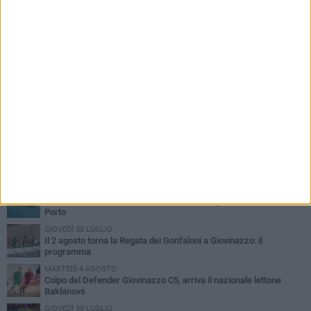
PIÙ LETTI QUESTA SETTIMANA
SABATO 1 AGOSTO
Il Defender Giovinazzo C5 pone sempre fiducia in Marolla
MARTEDÌ 4 AGOSTO
U.S. Giovinazzo Calcio: una giornata per ricordare chi ha fatto la
storia biancoverde
DOMENICA 2 AGOSTO
Trofeo Adriatico e Mar Ionio: Giovinazzo si gioca il titolo in Cala
Porto
GIOVEDÌ 30 LUGLIO
Il 2 agosto torna la Regata dei Gonfaloni a Giovinazzo: il
programma
MARTEDÌ 4 AGOSTO
Colpo del Defender Giovinazzo C5, arriva il nazionale lettone
Baklanovs
GIOVEDÌ 30 LUGLIO