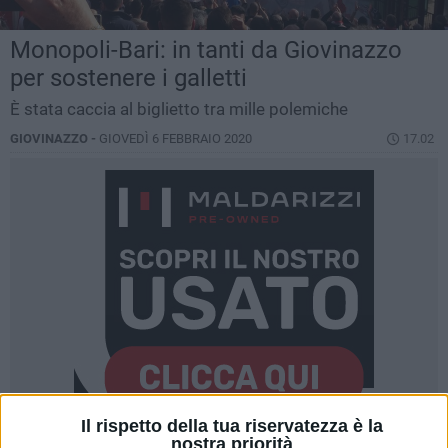
Monopoli-Bari: in tanti da Giovinazzo
per sostenere i galletti
È stata caccia al biglietto tra mille polemiche
GIOVINAZZO -
GIOVEDÌ 6 FEBBRAIO 2020
17.02
Il rispetto della tua riservatezza è la
nostra priorità