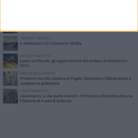
LUNEDÌ 3 AGOSTO
Miss Mamma Italiana: premiata anche una giovinazzese
MARTEDÌ 4 AGOSTO
Liquidi oleosi sul litorale di Giovinazzo, rimossa macchia di
idrocarburi
VENERDÌ 7 AGOSTO
A Giovinazzo c'è il Concerto all'Alba
GIOVEDÌ 6 AGOSTO
Lavori sul litorale, gli aggiornamenti del sindaco di Giovinazzo -
FOTO
MERCOLEDÌ 5 AGOSTO
Problemi raccolta plastica in Puglia: l'assessora Ciliento prova a
spegnere le polemiche
LUNEDÌ 3 AGOSTO
«Giovinazzo, a che punto siamo?»: PrimaVera Alternativa traccia
il bilancio di 4 anni di Sollecito