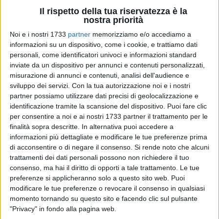
Il rispetto della tua riservatezza è la
nostra priorità
2
Noi e i nostri 1733
partner
memorizziamo e/o accediamo a
informazioni su un dispositivo, come i cookie, e trattiamo dati
personali, come identificatori univoci e informazioni standard
inviate da un dispositivo per annunci e contenuti personalizzati,
Storie, volti e voci di Canosa saranno i protagonisti della
misurazione di annunci e contenuti, analisi dell'audience e
nuova avventura targata Viva Network.
CanosaViva
è online
sviluppo dei servizi.
Con la tua autorizzazione noi e i nostri
con una missione chiara: raccontare la città con energia,
partner possiamo utilizzare dati precisi di geolocalizzazione e
passione e autenticità. È il
20° portale del Viva Network
, il
identificazione tramite la scansione del dispositivo. Puoi fare clic
per consentire a noi e ai nostri 1733 partner il trattamento per le
circuito di informazione che cresce ancora e che, da anni,
finalità sopra descritte. In alternativa puoi accedere a
illumina il territorio con notizie, approfondimenti e storie di
informazioni più dettagliate e modificare le tue preferenze prima
comunità.
di acconsentire o di negare il consenso.
Si rende noto che alcuni
trattamenti dei dati personali possono non richiedere il tuo
A guidare la rotta c'è la squadra di InnovaNews, con il
consenso, ma hai il diritto di opporti a tale trattamento. Le tue
direttore
Antonio Quinto
, la caporedattrice
Ida Vinella
e il
preferenze si applicheranno solo a questo sito web. Puoi
collaboratore canosino doc
Sabino Del Latte
, affiancati dallo
modificare le tue preferenze o revocare il consenso in qualsiasi
momento tornando su questo sito e facendo clic sul pulsante
staff di Viva Network con il supporto dei redattori attivi nelle
"Privacy" in fondo alla pagina web.
testate del gruppo, presenti in
tutte le città della provincia