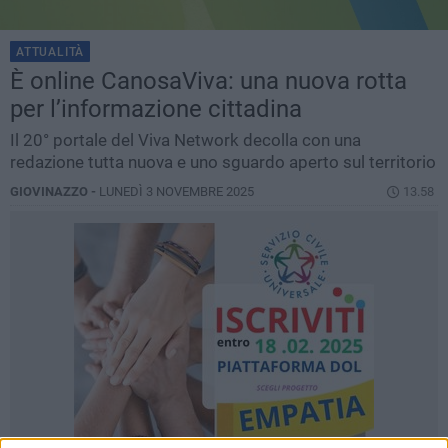
ATTUALITÀ
È online CanosaViva: una nuova rotta
per l’informazione cittadina
Il 20° portale del Viva Network decolla con una
redazione tutta nuova e uno sguardo aperto sul territorio
GIOVINAZZO -
LUNEDÌ 3 NOVEMBRE 2025
13.58