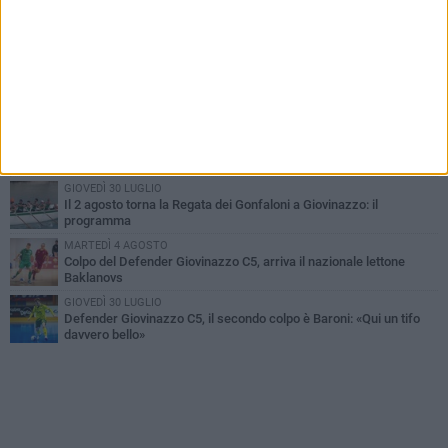
SABATO 1 AGOSTO
Il Defender Giovinazzo C5 pone sempre fiducia in Marolla
MARTEDÌ 4 AGOSTO
U.S. Giovinazzo Calcio: una giornata per ricordare chi ha fatto la
storia biancoverde
DOMENICA 2 AGOSTO
Trofeo Adriatico e Mar Ionio: Giovinazzo si gioca il titolo in Cala
Porto
GIOVEDÌ 30 LUGLIO
Il 2 agosto torna la Regata dei Gonfaloni a Giovinazzo: il
programma
MARTEDÌ 4 AGOSTO
Colpo del Defender Giovinazzo C5, arriva il nazionale lettone
Baklanovs
GIOVEDÌ 30 LUGLIO
Defender Giovinazzo C5, il secondo colpo è Baroni: «Qui un tifo
davvero bello»