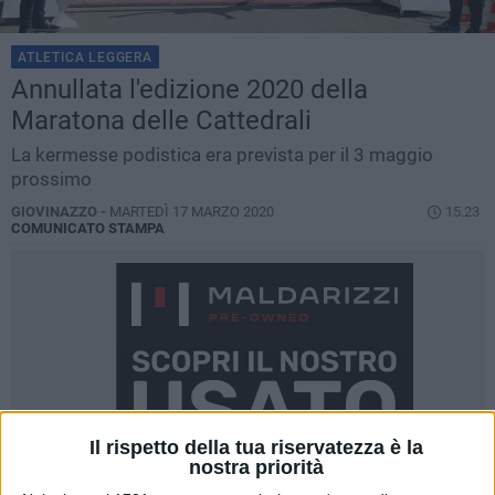
ATLETICA LEGGERA
Annullata l'edizione 2020 della
Maratona delle Cattedrali
La kermesse podistica era prevista per il 3 maggio
prossimo
GIOVINAZZO -
MARTEDÌ 17 MARZO 2020
15.23
COMUNICATO STAMPA
Il rispetto della tua riservatezza è la
nostra priorità