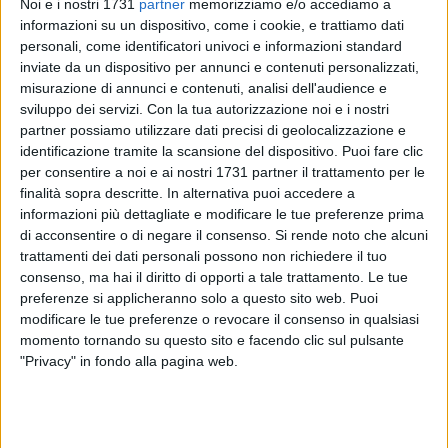
Noi e i nostri 1731
partner
memorizziamo e/o accediamo a
informazioni su un dispositivo, come i cookie, e trattiamo dati
personali, come identificatori univoci e informazioni standard
inviate da un dispositivo per annunci e contenuti personalizzati,
60
misurazione di annunci e contenuti, analisi dell'audience e
sviluppo dei servizi.
Con la tua autorizzazione noi e i nostri
partner possiamo utilizzare dati precisi di geolocalizzazione e
identificazione tramite la scansione del dispositivo. Puoi fare clic
Puglia Marathon ASD
comunica che
La Maratona delle
per consentire a noi e ai nostri 1731 partner il trattamento per le
Cattedrali,
programmata per il 3 maggio 2020 e che sarebbe
finalità sopra descritte. In alternativa puoi accedere a
giunta in piazza Vittorio Emanuele II a Giovinazzo, è
informazioni più dettagliate e modificare le tue preferenze prima
annullata a causa dell'emergenza Coronavirus.
di acconsentire o di negare il consenso.
Si rende noto che alcuni
trattamenti dei dati personali possono non richiedere il tuo
consenso, ma hai il diritto di opporti a tale trattamento. Le tue
La decisione è stata presa per tutelare tutti gli atleti che
preferenze si applicheranno solo a questo sito web. Puoi
avrebbero partecipato e gli spettatori che non avrebbero
modificare le tue preferenze o revocare il consenso in qualsiasi
potuto godere di uno spettacolo che mai come quest'anno si
momento tornando su questo sito e facendo clic sul pulsante
preannunciava eccezionale.
"Privacy" in fondo alla pagina web.
Una decisione sofferta, quella dell'ente organizzatore, ma
inevitabile. L'intero mondo dello sport si è fermato ed è
opportuno che anche
La Maratona delle Cattedrali
faccia