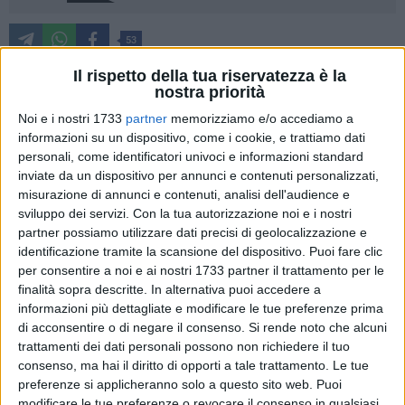
53
Il rispetto della tua riservatezza è la
nostra priorità
Programma intenso quello della
Maratona delle Cattedrali
Noi e i nostri 1733
partner
memorizziamo e/o accediamo a
2019
, che si terrà domenica prossima, 5 maggio, con
informazioni su un dispositivo, come i cookie, e trattiamo dati
partenza da Barletta ed arrivo in piazza Vittorio Emanuele II
personali, come identificatori univoci e informazioni standard
a Giovinazzo. Cinque città coinvolte, cinque comunità
inviate da un dispositivo per annunci e contenuti personalizzati,
misurazione di annunci e contenuti, analisi dell'audience e
chiamate a fare la loro parte per dare il contributo ad una
sviluppo dei servizi.
Con la tua autorizzazione noi e i nostri
manifestazione di respiro internazionale che coniuga da
partner possiamo utilizzare dati precisi di geolocalizzazione e
qualche anno la bellezza dei nostri paesaggi e dell'arte che li
identificazione tramite la scansione del dispositivo. Puoi fare clic
circonda, con il sano agonismo.
per consentire a noi e ai nostri 1733 partner il trattamento per le
finalità sopra descritte. In alternativa puoi accedere a
La rassegna podistica, organizzata da
Puglia Marathon
in
informazioni più dettagliate e modificare le tue preferenze prima
collaborazione con il
CONI Puglia e con la Federazione
di acconsentire o di negare il consenso.
Si rende noto che alcuni
trattamenti dei dati personali possono non richiedere il tuo
Italiana Atletica Leggera
, gode del patrocinio della
Regione
consenso, ma hai il diritto di opporti a tale trattamento. Le tue
Puglia
e dei cinque
enti comunali
coinvolti. L'idea base resta
preferenze si applicheranno solo a questo sito web. Puoi
sempre la stessa: far correre agonisti ed amatori con lo
modificare le tue preferenze o revocare il consenso in qualsiasi