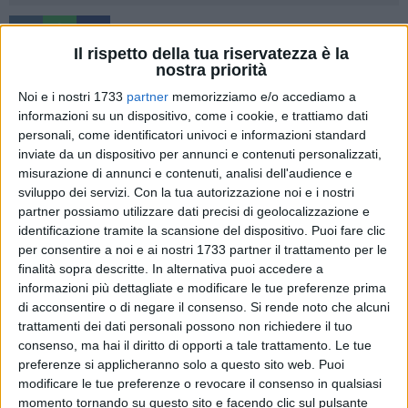
Il rispetto della tua riservatezza è la
nostra priorità
Noi e i nostri 1733
partner
memorizziamo e/o accediamo a
L'
Academy Giovinazzo
conquista la seconda vittoria
informazioni su un dispositivo, come i cookie, e trattiamo dati
stagionale superando
3-0
la Liberty Bari: tre punti con una
personali, come identificatori univoci e informazioni standard
scioltezza, una serenità d'animo e una tranquillità nella
inviate da un dispositivo per annunci e contenuti personalizzati,
gestione che nelle prime sei gare del girone d'andata non si
misurazione di annunci e contenuti, analisi dell'audience e
erano mai viste tutte insieme. Di Lombardi, di Amoruso e di
sviluppo dei servizi.
Con la tua autorizzazione noi e i nostri
partner possiamo utilizzare dati precisi di geolocalizzazione e
Amato le reti dei padroni di casa.
identificazione tramite la scansione del dispositivo. Puoi fare clic
per consentire a noi e ai nostri 1733 partner il trattamento per le
Nel settimo e ultimo turno del girone d'andata del
finalità sopra descritte. In alternativa puoi accedere a
raggruppamento unico del torneo di Terza Categoria, accade
informazioni più dettagliate e modificare le tue preferenze prima
tutto nel primo tempo:
Lombardi
, al'10', dopo una carambola
di acconsentire o di negare il consenso.
Si rende noto che alcuni
in area di rigore firma il vantaggio biancoverde (1-0) che
trattamenti dei dati personali possono non richiedere il tuo
Pascazio preserva parando un calcio di rigore. Dopo qualche
consenso, ma hai il diritto di opporti a tale trattamento. Le tue
preferenze si applicheranno solo a questo sito web. Puoi
minuto, al 21', su assist di Iessi,
Amoruso
infila rasoterra la
modificare le tue preferenze o revocare il consenso in qualsiasi
palla in rete per il gol del 2-0. Allo scadere del primo tempo,
momento tornando su questo sito e facendo clic sul pulsante