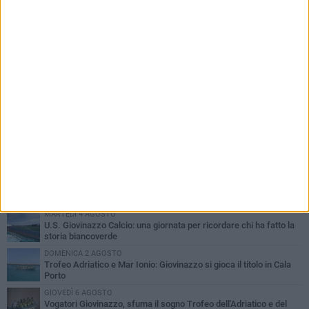
PIÙ LETTI QUESTA SETTIMANA
SABATO 1 AGOSTO
Il Defender Giovinazzo C5 pone sempre fiducia in Marolla
MARTEDÌ 4 AGOSTO
U.S. Giovinazzo Calcio: una giornata per ricordare chi ha fatto la
storia biancoverde
DOMENICA 2 AGOSTO
Trofeo Adriatico e Mar Ionio: Giovinazzo si gioca il titolo in Cala
Porto
GIOVEDÌ 6 AGOSTO
Vogatori Giovinazzo, sfuma il sogno Trofeo dell'Adriatico e del