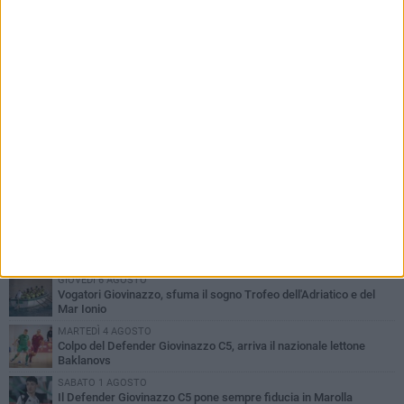
PIÙ LETTI QUESTA SETTIMANA
MARTEDÌ 4 AGOSTO
U.S. Giovinazzo Calcio: una giornata per ricordare chi ha fatto la
storia biancoverde
GIOVEDÌ 6 AGOSTO
Vogatori Giovinazzo, sfuma il sogno Trofeo dell'Adriatico e del
Mar Ionio
MARTEDÌ 4 AGOSTO
Colpo del Defender Giovinazzo C5, arriva il nazionale lettone
Baklanovs
SABATO 1 AGOSTO
Il Defender Giovinazzo C5 pone sempre fiducia in Marolla