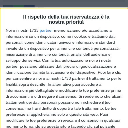
4
Il rispetto della tua riservatezza è la
nostra priorità
Noi e i nostri 1733
partner
memorizziamo e/o accediamo a
Che peccato,
Academy Giovinazzo
. I biancoverdi subiscono
informazioni su un dispositivo, come i cookie, e trattiamo dati
una sconfitta che non meritavano e che, purtroppo, li porta
personali, come identificatori univoci e informazioni standard
fuori dai play-off, scavalcati dalla Liberty Bari, vittoriosa
inviate da un dispositivo per annunci e contenuti personalizzati,
contro la Terribile Soccer. Finisce
0-1
, infatti, con la capolista
misurazione di annunci e contenuti, analisi dell'audience e
Bari Sportiva
, ma il gioco espresso è incoraggiante per il
sviluppo dei servizi.
Con la tua autorizzazione noi e i nostri
partner possiamo utilizzare dati precisi di geolocalizzazione e
prosieguo della stagione.
identificazione tramite la scansione del dispositivo. Puoi fare clic
per consentire a noi e ai nostri 1733 partner il trattamento per le
Nell'ottavo turno del raggruppamento unico del torneo di
finalità sopra descritte. In alternativa puoi accedere a
Terza Categoria, al Petrone, davanti agli occhi di
Giosafat
informazioni più dettagliate e modificare le tue preferenze prima
Valerio
, nuovo direttore sportivo giovinazzese dopo una
di acconsentire o di negare il consenso.
Si rende noto che alcuni
carriere nelle giovanili del Bari e in tante piazze da nord a
trattamenti dei dati personali possono non richiedere il tuo
sud in serie D, l'undici di mister
Cacciapaglia
, contro
consenso, ma hai il diritto di opporti a tale trattamento. Le tue
preferenze si applicheranno solo a questo sito web. Puoi
avversari ben più dotati, se la gioca alla pari. Mette paura
modificare le tue preferenze o revocare il consenso in qualsiasi
alla prima in classifica, ma subisce il gol vittoria al 35'. Nella
momento tornando su questo sito e facendo clic sul pulsante