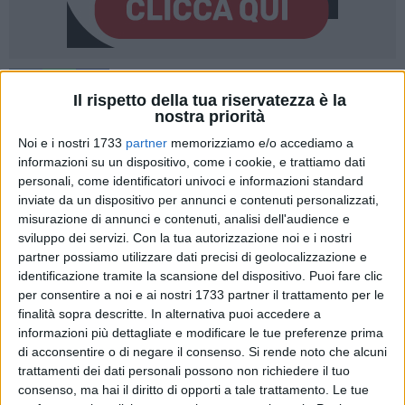
579
A cura di
Il rispetto della tua riservatezza è la
GIANLUCA BATTISTA
nostra priorità
Noi e i nostri 1733
partner
memorizziamo e/o accediamo a
informazioni su un dispositivo, come i cookie, e trattiamo dati
Si era vociferato ed è puntualmente accaduto.
Striscia la
personali, come identificatori univoci e informazioni standard
Notizia,
il prestigioso tg satirico e di inchiesta di Mediaset, è
inviate da un dispositivo per annunci e contenuti personalizzati,
misurazione di annunci e contenuti, analisi dell'audience e
stata questo pomeriggio a Giovinazzo, questa volta per
sviluppo dei servizi.
Con la tua autorizzazione noi e i nostri
parlare teoricamente di lavoro nero durante la campagna
partner possiamo utilizzare dati precisi di geolocalizzazione e
olivicola. L'appuntamento era giunto in accordo con la
identificazione tramite la scansione del dispositivo. Puoi fare clic
Cooperativa Olivicultori
e con il Sindaco
Tommaso
per consentire a noi e ai nostri 1733 partner il trattamento per le
Depalma.
finalità sopra descritte. In alternativa puoi accedere a
informazioni più dettagliate e modificare le tue preferenze prima
Ogni anno a Giovinazzo, così come nei centri viciniori in cui
di acconsentire o di negare il consenso.
Si rende noto che alcuni
trattamenti dei dati personali possono non richiedere il tuo
l'olio è una voce importante dell'economia, diversi hobbisti
consenso, ma hai il diritto di opporti a tale trattamento. Le tue
con piccoli appezzamenti di terra si dedicano alla raccolta.