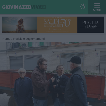
MENU
Home
Notizie e aggiornamenti