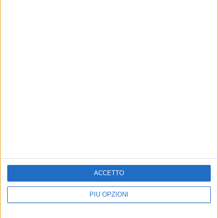
Altri contenuti a tema
POLITICA
POLITICA
ACCETTO
Elezioni Molfetta, Tommaso
Depalma sulle violenze di
Depalma "tira le orecchie"
Torino: «Se aggredite, forze
PIÙ OPZIONI
ad un centrodestra diviso e
dell'ordine devono poter
disorientato
sparare»