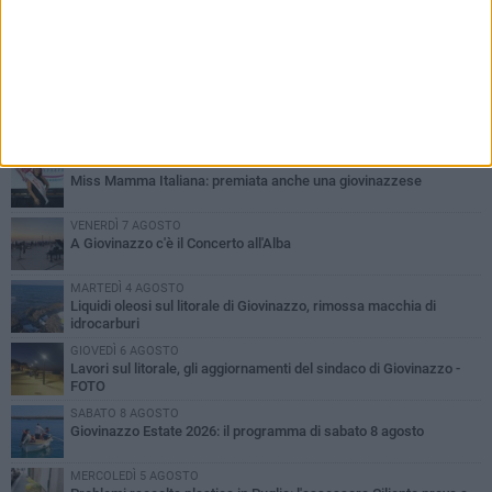
PIÙ LETTI QUESTA SETTIMANA
LUNEDÌ 3 AGOSTO
Miss Mamma Italiana: premiata anche una giovinazzese
VENERDÌ 7 AGOSTO
A Giovinazzo c'è il Concerto all'Alba
MARTEDÌ 4 AGOSTO
Liquidi oleosi sul litorale di Giovinazzo, rimossa macchia di
idrocarburi
GIOVEDÌ 6 AGOSTO
Lavori sul litorale, gli aggiornamenti del sindaco di Giovinazzo -
FOTO
SABATO 8 AGOSTO
Giovinazzo Estate 2026: il programma di sabato 8 agosto
MERCOLEDÌ 5 AGOSTO