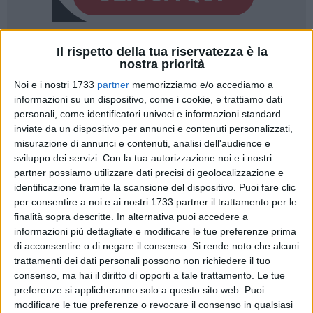
Il rispetto della tua riservatezza è la
nostra priorità
Noi e i nostri 1733
partner
memorizziamo e/o accediamo a
informazioni su un dispositivo, come i cookie, e trattiamo dati
La provincia di Bari, al giorno d'oggi, non ha nemmeno un
personali, come identificatori univoci e informazioni standard
impianto pubblico per il conferimento ed il trattamento dei
inviate da un dispositivo per annunci e contenuti personalizzati,
rifiuti urbani. Le chiusure delle discariche di Trani e di
misurazione di annunci e contenuti, analisi dell'audience e
Giovinazzo, infatti, stanno mettendo a dura prova l'intero
sviluppo dei servizi.
Con la tua autorizzazione noi e i nostri
sistema di raccolta dell'immondizia.
partner possiamo utilizzare dati precisi di geolocalizzazione e
identificazione tramite la scansione del dispositivo. Puoi fare clic
per consentire a noi e ai nostri 1733 partner il trattamento per le
I rifiuti del sud barese vanno verso Brindisi, mentre quelli di
finalità sopra descritte. In alternativa puoi accedere a
Bari e dell'area a nord del capoluogo vengono al momento
informazioni più dettagliate e modificare le tue preferenze prima
dirottati verso discariche per rifiuti speciali del tarantino (in
di acconsentire o di negare il consenso.
Si rende noto che alcuni
particolare a Statte e Massafra) con costi di conferimento
trattamenti dei dati personali possono non richiedere il tuo
molto alti. Ed è in questo contesto che il sindaco di Bari,
consenso, ma hai il diritto di opporti a tale trattamento. Le tue
Antonio Decaro ha chiesto un incontro al governatore
preferenze si applicheranno solo a questo sito web. Puoi
modificare le tue preferenze o revocare il consenso in qualsiasi
regionale, Nichi Vendola, a nome dei 41 comuni dell'area