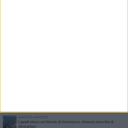
governata»
PIÙ LETTI QUESTA SETTIMANA
LUNEDÌ 3 AGOSTO
Miss Mamma Italiana: premiata anche una giovinazzese
MARTEDÌ 4 AGOSTO
Liquidi oleosi sul litorale di Giovinazzo, rimossa macchia di
idrocarburi