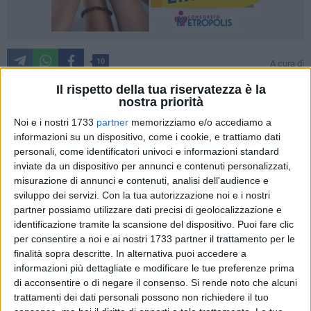
10
A cura di
LA REDAZIONE
Il rispetto della tua riservatezza è la
nostra priorità
Noi e i nostri 1733
partner
memorizziamo e/o accediamo a
«Le abbondanti piogge degli ultimi giorni
hanno
informazioni su un dispositivo, come i cookie, e trattiamo dati
nuovamente riempito la vasca di raccolta della discarica
personali, come identificatori univoci e informazioni standard
oltre il limite di contenimento
. Al momento la discarica non
inviate da un dispositivo per annunci e contenuti personalizzati,
è ancora del tutto coperta dei teli della chiusura di
misurazione di annunci e contenuti, analisi dell'audience e
emergenza. Ho firmato un'ordinanza che vieta in via
sviluppo dei servizi.
Con la tua autorizzazione noi e i nostri
cautelativa per i prossimi 15 giorni le attività di prelievo di
partner possiamo utilizzare dati precisi di geolocalizzazione e
identificazione tramite la scansione del dispositivo. Puoi fare clic
acque sotterranee, coltivazione e raccolta prodotti agricoli
per consentire a noi e ai nostri 1733 partner il trattamento per le
nella fascia di rispetto di tutta la discarica».
finalità sopra descritte. In alternativa puoi accedere a
informazioni più dettagliate e modificare le tue preferenze prima
Così il sindaco di Giovinazzo,
Michele Sollecito,
anche
di acconsentire o di negare il consenso.
Si rende noto che alcuni
attraverso i canali social.
trattamenti dei dati personali possono non richiedere il tuo