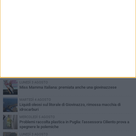
PIÙ LETTI QUESTA SETTIMANA
LUNEDÌ 3 AGOSTO
Miss Mamma Italiana: premiata anche una giovinazzese
MARTEDÌ 4 AGOSTO
Liquidi oleosi sul litorale di Giovinazzo, rimossa macchia di
idrocarburi
MERCOLEDÌ 5 AGOSTO
Problemi raccolta plastica in Puglia: l'assessora Ciliento prova a
spegnere le polemiche
LUNEDÌ 3 AGOSTO