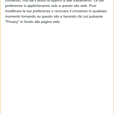
consenso, ma hai il diritto di opporti a tale trattamento. Le tue
«Sono in contatto
- ha concluso il primo cittadino -
con Ager
preferenze si applicheranno solo a questo sito web. Puoi
modificare le tue preferenze o revocare il consenso in qualsiasi
e Regione Puglia per far fronte in modo immediato alla
momento tornando su questo sito e facendo clic sul pulsante
raccolta di percolato e per pervenire al più presto
al progetto
"Privacy" in fondo alla pagina web.
di chiusura definitiva
».