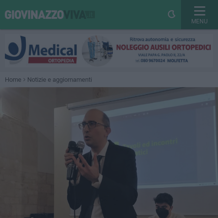
MENU
Home
Notizie e aggiornamenti