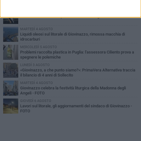
PIÙ LETTI QUESTA SETTIMANA
LUNEDÌ 3 AGOSTO
Miss Mamma Italiana: premiata anche una giovinazzese
MARTEDÌ 4 AGOSTO
Liquidi oleosi sul litorale di Giovinazzo, rimossa macchia di
idrocarburi
MERCOLEDÌ 5 AGOSTO
Problemi raccolta plastica in Puglia: l'assessora Ciliento prova a
spegnere le polemiche
LUNEDÌ 3 AGOSTO
«Giovinazzo, a che punto siamo?»: PrimaVera Alternativa traccia
il bilancio di 4 anni di Sollecito
MARTEDÌ 4 AGOSTO
Giovinazzo celebra la festività liturgica della Madonna degli
Angeli - FOTO
GIOVEDÌ 6 AGOSTO
Lavori sul litorale, gli aggiornamenti del sindaco di Giovinazzo -
FOTO