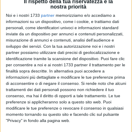
Il rispetto della tua riservatezza è la
nostra priorità
Noi e i nostri 1733
partner
memorizziamo e/o accediamo a
83
A cura di
informazioni su un dispositivo, come i cookie, e trattiamo dati
NICOLA MICCIONE
personali, come identificatori univoci e informazioni standard
inviate da un dispositivo per annunci e contenuti personalizzati,
misurazione di annunci e contenuti, analisi dell'audience e
sviluppo dei servizi.
Con la tua autorizzazione noi e i nostri
Evidentemente è aumentato il fabbisogno di droga a
partner possiamo utilizzare dati precisi di geolocalizzazione e
Giovinazzo dove i
Carabinieri
hanno fermato in flagranza di
identificazione tramite la scansione del dispositivo. Puoi fare clic
reato un
41enne
del posto trovato in possesso di
19
per consentire a noi e ai nostri 1733 partner il trattamento per le
cipolline di cocaina
e
3 bustine di marijuana
per un peso
finalità sopra descritte. In alternativa puoi accedere a
informazioni più dettagliate e modificare le tue preferenze prima
complessivo pari a
12,9 grammi
. L'arresto è stato
di acconsentire o di negare il consenso.
Si rende noto che alcuni
convalidato, mentre l'indagato è tornato in libertà.
trattamenti dei dati personali possono non richiedere il tuo
consenso, ma hai il diritto di opporti a tale trattamento. Le tue
I fatti risalgono allo scorso mercoledì pomeriggio, attorno
preferenze si applicheranno solo a questo sito web. Puoi
alle ore 18.30, quando il personale della
locale Stazione
ha
modificare le tue preferenze o revocare il consenso in qualsiasi
fermato per un controllo l'uomo,
A.M.
le sue iniziali, un volto
momento tornando su questo sito e facendo clic sul pulsante
noto alle forze dell'ordine per vicende giudiziarie passate. Le
"Privacy" in fondo alla pagina web.
verifiche sono state poi estese anche al garage pertinente