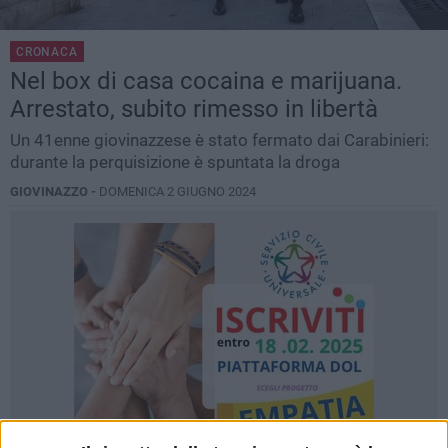
CRONACA
Nel box di casa cocaina e marijuana.
Arrestato, subito rimesso in libertà
Un 41enne giovinazzese è stato fermato dai Carabinieri:
durante la perquisizione è spuntata la droga
GIOVINAZZO -
DOMENICA 2 GIUGNO 2024