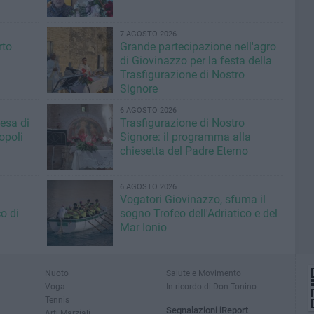
7 AGOSTO 2026
rto
Grande partecipazione nell'agro
di Giovinazzo per la festa della
Trasfigurazione di Nostro
Signore
6 AGOSTO 2026
iesa di
Trasfigurazione di Nostro
opoli
Signore: il programma alla
chiesetta del Padre Eterno
6 AGOSTO 2026
Vogatori Giovinazzo, sfuma il
o di
sogno Trofeo dell'Adriatico e del
Mar Ionio
Nuoto
Salute e Movimento
Voga
In ricordo di Don Tonino
Tennis
Segnalazioni iReport
Arti Marziali