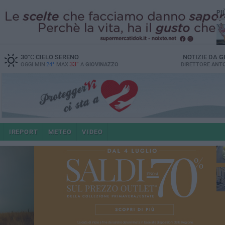
PI
30
°C
CIELO SERENO
NOTIZIE DA
G
33°
OGGI MIN
24°
MAX
A
GIOVINAZZO
DIRETTORE
ANTO
IREPORT
METEO
VIDEO
po
4 a