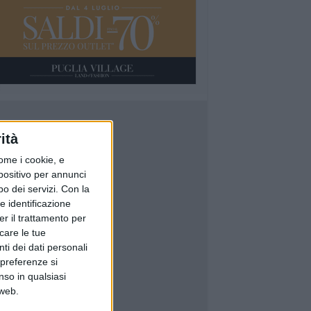
ità
ome i cookie, e
spositivo per annunci
o dei servizi.
Con la
e identificazione
er il trattamento per
icare le tue
ti dei dati personali
 preferenze si
nso in qualsiasi
 web.