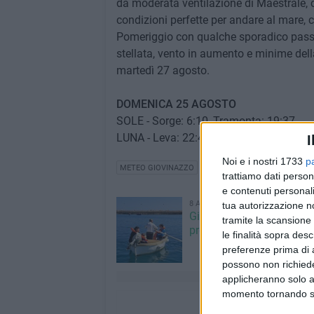
da moderata ventilazione di Maestrale, 
condizioni perfette per andare al mare, c
Pomeriggio con qualche sporadico passa
stellata, vento in aumento e minime della
martedì 27 agosto.
DOMENICA 25 AGOSTO
SOLE - Sorge: 6:10, Tramonta: 19:37
LUNA - Leva: 22:40, Cala: 13:05 - Gibbo
I
Noi e i nostri 1733
p
METEO GIOVINAZZO
trattiamo dati person
e contenuti personali
8 AGOSTO 2026
tua autorizzazione no
Giovinazzo Estate 2026: i
tramite la scansione 
programma di sabato 8 
le finalità sopra des
preferenze prima di 
possono non richieder
applicheranno solo a
momento tornando su 