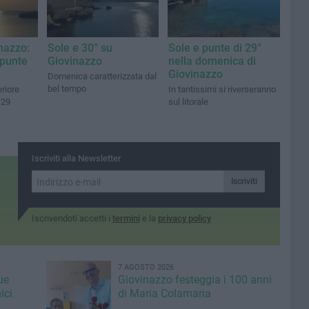
nazzo:
Sole e 30° su
Sole e punte di 29°
punte
Giovinazzo
nella domenica di
Giovinazzo
Domenica caratterizzata dal
bel tempo
riore
In tantissimi si riverseranno
 29
sul litorale
Iscriviti alla Newsletter
Iscriviti
Iscrivendoti accetti i
termini
e la
privacy policy
7 AGOSTO 2026
ue
Giovinazzo festeggia i 100 anni
ici
di Maria Colamaria