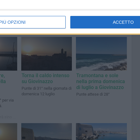
PIÙ OPZIONI
ACCETTO
re,
Torna il caldo intenso
Tramontana e sole
lla
su Giovinazzo
nella prima domenica
di luglio a Giovinazzo
Punte di 31° nella giornata di
domenica 12 luglio
Punte attese di 28°
 per via
à.
rà sino a