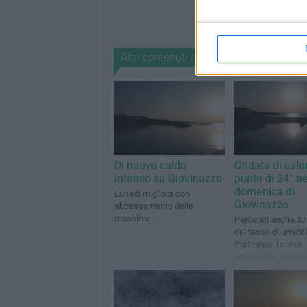
Altri contenuti a tema
Di nuovo caldo
Ondata di calo
intenso su Giovinazzo
punte di 34° ne
domenica di
Lunedì migliora con
Giovinazzo
abbassamento delle
massime
Percepiti anche 37°
del tasso di umidit
Purtroppo il clima
asfissiante permar
martedì 21 luglio