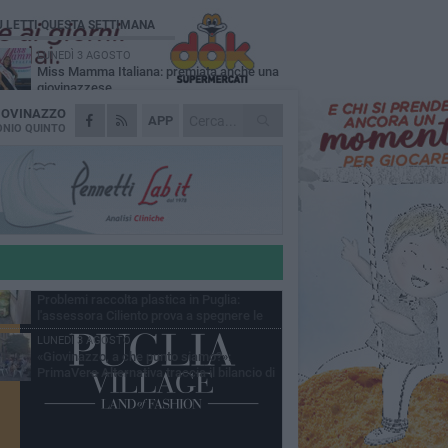
Ù LETTI QUESTA SETTIMANA
LUNEDÌ 3 AGOSTO
Miss Mamma Italiana: premiata anche una
giovinazzese
IOVINAZZO
MARTEDÌ 4 AGOSTO
APP
Liquidi oleosi sul litorale di Giovinazzo,
NIO QUINTO
rimossa macchia di idrocarburi
VENERDÌ 7 AGOSTO
A Giovinazzo c'è il Concerto all'Alba
GIOVEDÌ 6 AGOSTO
Lavori sul litorale, gli aggiornamenti del
sindaco di Giovinazzo - FOTO
MERCOLEDÌ 5 AGOSTO
Problemi raccolta plastica in Puglia:
l'assessora Ciliento prova a spegnere le
lemiche
LUNEDÌ 3 AGOSTO
«Giovinazzo, a che punto siamo?»:
PrimaVera Alternativa traccia il bilancio di
nni di Sollecito