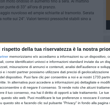
con moto ondoso in aumento fino a sera. Al mattino
on punte di 33° all'ora di pranzo.
ggio nuvoloso ed ampie schiarite al tramonto. Serata
 notte sui 24°. Valori termici pressoché stabili sino a
sa calante
l rispetto della tua riservatezza è la nostra prior
artner
memorizziamo e/o accediamo a informazioni su un dispositivo, c
ali, come identificatori univoci e informazioni standard inviate da un di
zzati, misurazione di annunci e contenuti, analisi dell'audience e svilupp
8 AGOSTO 2026
i e i nostri partner possiamo utilizzare dati precisi di geolocalizzazione 
l
Il 10 ed l'11 agosto a Giovinazzo
del dispositivo. Puoi fare clic per consentire a noi e ai nostri 1733 partn
agosto
c'è la Sagra del Panino della
critte. In alternativa puoi accedere a informazioni più dettagliate e modif
Nonna
acconsentire o di negare il consenso.
Si rende noto che alcuni trattamen
e il tuo consenso, ma hai il diritto di opporti a tale trattamento. Le tue
 questo sito web. Puoi modificare le tue preferenze o revocare il conse
questo sito e facendo clic sul pulsante "Privacy" in fondo alla pagina