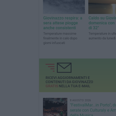
Giovinazzo respira: a
Caldo su Giovi
sera attese piogge
domenica con 
anche consistenti
di 32°
Temperature massime
Temperature in ulte
finalmente in calo dopo
aumento da lunedì
giorni infuocati
RICEVI AGGIORNAMENTI E
CONTENUTI DA GIOVINAZZO
GRATIS
NELLA TUA E-MAIL
8 AGOSTO 2026
"FestivalMar...in Porto", d
serate con Culturaly e Am
della Musica