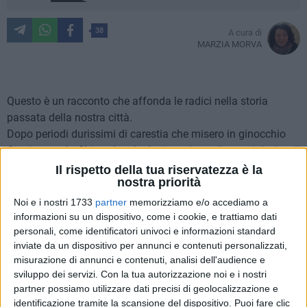
38
A cura di
MARZIA MORVA
Questo è un racconto che affonda le radici nella storia
passata della nostra città.
Dopo periodi durissimi di carestia che misero in ginocchio
Giovinazzo, la Chiesa locale decise nei secoli scorsi decise di
organizzare una festa il giorno dell'
Ascensione di Nostro
Il rispetto della tua riservatezza è la
nostra priorità
Signore
(la datazione è incerta), in segno di devozione e
buon augurio.
Noi e i nostri 1733
partner
memorizziamo e/o accediamo a
Nel passato le attività principali della città erano la pesca e
informazioni su un dispositivo, come i cookie, e trattiamo dati
personali, come identificatori univoci e informazioni standard
l'agricoltura, in difficoltà a causa della carestia. Dopo questa
inviate da un dispositivo per annunci e contenuti personalizzati,
benedizione, decisa per augurare un futuro migliore alla città
misurazione di annunci e contenuti, analisi dell'audience e
e ai suoi abitanti, arrivò la pioggia e fu deciso che ogni anno
sviluppo dei servizi.
Con la tua autorizzazione noi e i nostri
in questa giornata della festa dell'Ascensione, a quaranta
partner possiamo utilizzare dati precisi di geolocalizzazione e
giorni dalla Pasqua, si rinnovasse il momento della
identificazione tramite la scansione del dispositivo. Puoi fare clic