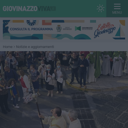
MENU
Home
Notizie e aggiornamenti