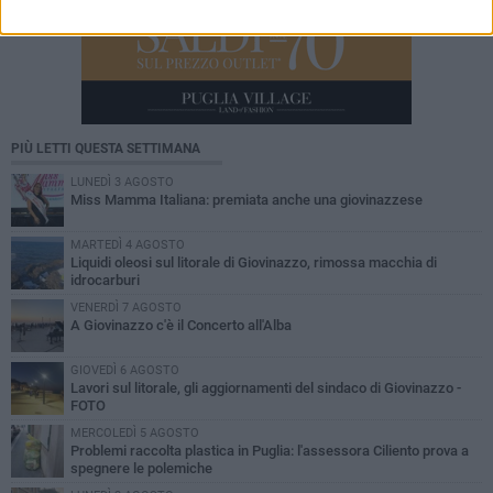
PIÙ LETTI QUESTA SETTIMANA
LUNEDÌ 3 AGOSTO
Miss Mamma Italiana: premiata anche una giovinazzese
MARTEDÌ 4 AGOSTO
Liquidi oleosi sul litorale di Giovinazzo, rimossa macchia di
idrocarburi
VENERDÌ 7 AGOSTO
A Giovinazzo c'è il Concerto all'Alba
GIOVEDÌ 6 AGOSTO
Lavori sul litorale, gli aggiornamenti del sindaco di Giovinazzo -
FOTO
MERCOLEDÌ 5 AGOSTO
Problemi raccolta plastica in Puglia: l'assessora Ciliento prova a
spegnere le polemiche