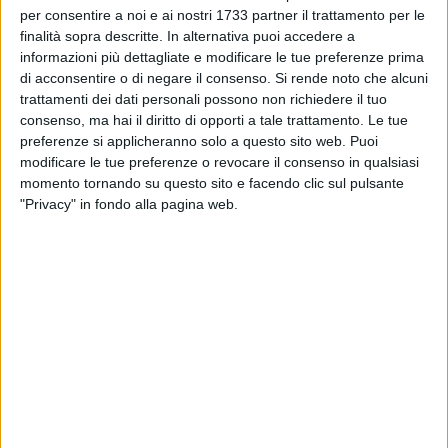
benedizione.
per consentire a noi e ai nostri 1733 partner il trattamento per le
finalità sopra descritte. In alternativa puoi accedere a
informazioni più dettagliate e modificare le tue preferenze prima
In molti giovinazzesi è nitida l'immagine di
don Nicola
di acconsentire o di negare il consenso.
Si rende noto che alcuni
Melone
che celebrava nei decenni passati questo momento
trattamenti dei dati personali possono non richiedere il tuo
fondamentale nell'anno liturgico cattolico, con preghiere e
consenso, ma hai il diritto di opporti a tale trattamento. Le tue
benedizioni scritte su un antico librone, che poggiava sul
preferenze si applicheranno solo a questo sito web. Puoi
tavolo adornato con una coperta di seta rossa ricamata. Più
modificare le tue preferenze o revocare il consenso in qualsiasi
di recente quest'antica tradizione religiosa è stata portata
momento tornando su questo sito e facendo clic sul pulsante
avanti da
don Benedetto Fiorentino
che apportò qualche
"Privacy" in fondo alla pagina web.
piccola modifica al rito.
Il momento principale è quello in cui si appendono due croci
all'ingresso del centro storico, l'antica città di Giovinazzo:
una croce sull'Arco Traiano e l'altra all'angolo dell'antico
Palazzo del Governatore che affaccia su piazza Umberto I.
Ieri, domenica 29 maggio, dopo due anni di emergenza
sanitaria, è stato rinnovato il momento della benedizione.
Dopo la messa in Concattedrale,
don Andrea Azzollini,
con