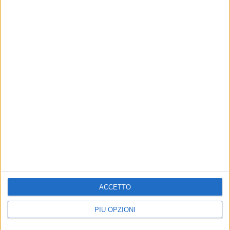
8 AGOSTO 2026
Giovinazzo Estate 2026: il programma di
sabato 8 agosto
8 AGOSTO 2026
Il 10 ed l'11 agosto a Giovinazzo c'è la Sagra
del Panino della Nonna
ACCETTO
PIÙ OPZIONI