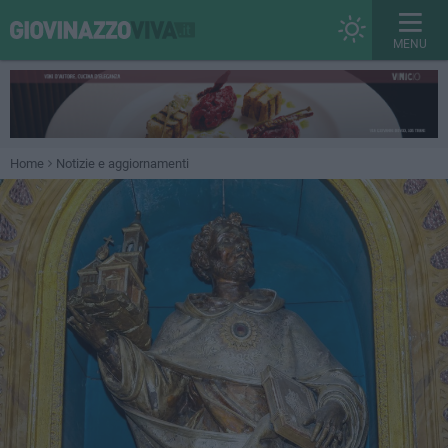
MENU
Home
Notizie e aggiornamenti