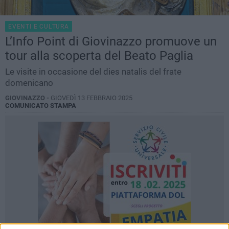
EVENTI E CULTURA
L’Info Point di Giovinazzo promuove un
tour alla scoperta del Beato Paglia
Le visite in occasione del dies natalis del frate
domenicano
GIOVINAZZO -
GIOVEDÌ 13 FEBBRAIO 2025
COMUNICATO STAMPA