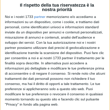
Il rispetto della tua riservatezza è la
nostra priorità
Noi e i nostri 1733
partner
memorizziamo e/o accediamo a
37
informazioni su un dispositivo, come i cookie, e trattiamo dati
personali, come identificatori univoci e informazioni standard
inviate da un dispositivo per annunci e contenuti personalizzati,
misurazione di annunci e contenuti, analisi dell'audience e
In occasione del
dies natalis
del
Beato Nicola Paglia
, illustre
sviluppo dei servizi.
Con la tua autorizzazione noi e i nostri
concittadino dell'Ordine dei Predicatori, l'Info Point Turistico
partner possiamo utilizzare dati precisi di geolocalizzazione e
di Giovinazzo organizza per domenica 16 febbraio 2025 con
identificazione tramite la scansione del dispositivo. Puoi fare clic
partenza alle 10:30, un inedito itinerario attraverso i
per consentire a noi e ai nostri 1733 partner il trattamento per le
principali luoghi del paese che lo hanno visto protagonista in
finalità sopra descritte. In alternativa puoi accedere a
informazioni più dettagliate e modificare le tue preferenze prima
vita o ne sono custodi del culto e della devozione.
di acconsentire o di negare il consenso.
Si rende noto che alcuni
trattamenti dei dati personali possono non richiedere il tuo
Il locale punto della rete regionale, invita alla scoperta di
consenso, ma hai il diritto di opporti a tale trattamento. Le tue
frate Nicola "de Iuvenatio", seguendo un racconto guidato
preferenze si applicheranno solo a questo sito web. Puoi
che aiuterà a conoscere l'Uomo, il Predicatore, il Beato con
modificare le tue preferenze o revocare il consenso in qualsiasi
carisma e virtù di santità.
momento tornando su questo sito e facendo clic sul pulsante
"Privacy" in fondo alla pagina web.