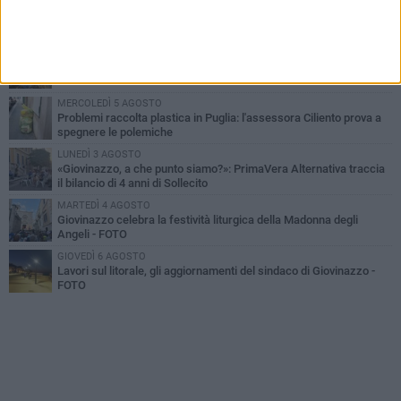
LUNEDÌ 3 AGOSTO
Miss Mamma Italiana: premiata anche una giovinazzese
MARTEDÌ 4 AGOSTO
Liquidi oleosi sul litorale di Giovinazzo, rimossa macchia di
idrocarburi
MERCOLEDÌ 5 AGOSTO
Problemi raccolta plastica in Puglia: l'assessora Ciliento prova a
spegnere le polemiche
LUNEDÌ 3 AGOSTO
«Giovinazzo, a che punto siamo?»: PrimaVera Alternativa traccia
il bilancio di 4 anni di Sollecito
MARTEDÌ 4 AGOSTO
Giovinazzo celebra la festività liturgica della Madonna degli
Angeli - FOTO
GIOVEDÌ 6 AGOSTO
Lavori sul litorale, gli aggiornamenti del sindaco di Giovinazzo -
FOTO