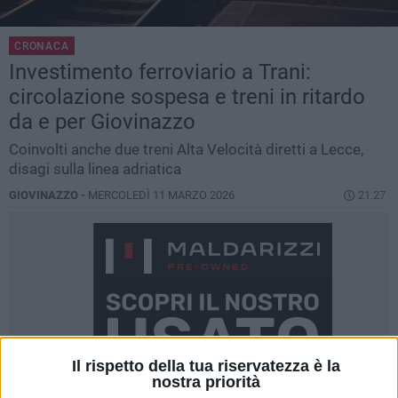
CRONACA
Investimento ferroviario a Trani:
circolazione sospesa e treni in ritardo
da e per Giovinazzo
Coinvolti anche due treni Alta Velocità diretti a Lecce,
disagi sulla linea adriatica
GIOVINAZZO -
MERCOLEDÌ 11 MARZO 2026
21.27
Il rispetto della tua riservatezza è la
nostra priorità