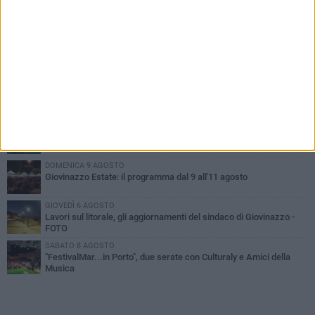
PIÙ LETTI QUESTA SETTIMANA
VENERDÌ 7 AGOSTO
A Giovinazzo c'è il Concerto all'Alba
MARTEDÌ 4 AGOSTO
Liquidi oleosi sul litorale di Giovinazzo, rimossa macchia di
idrocarburi
SABATO 8 AGOSTO
Giovinazzo Estate 2026: il programma di sabato 8 agosto
DOMENICA 9 AGOSTO
Giovinazzo Estate: il programma dal 9 all'11 agosto
GIOVEDÌ 6 AGOSTO
Lavori sul litorale, gli aggiornamenti del sindaco di Giovinazzo -
FOTO
SABATO 8 AGOSTO
"FestivalMar...in Porto", due serate con Culturaly e Amici della
Musica