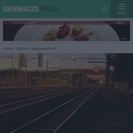
MENU
Home
Notizie e aggiornamenti