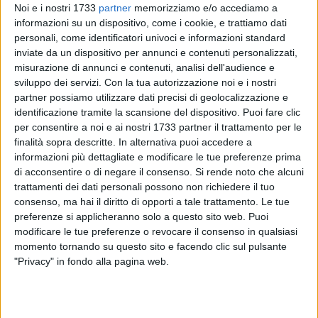
Noi e i nostri 1733
partner
memorizziamo e/o accediamo a
informazioni su un dispositivo, come i cookie, e trattiamo dati
personali, come identificatori univoci e informazioni standard
inviate da un dispositivo per annunci e contenuti personalizzati,
misurazione di annunci e contenuti, analisi dell'audience e
A cura di
LA REDAZIONE
sviluppo dei servizi.
Con la tua autorizzazione noi e i nostri
partner possiamo utilizzare dati precisi di geolocalizzazione e
identificazione tramite la scansione del dispositivo. Puoi fare clic
per consentire a noi e ai nostri 1733 partner il trattamento per le
Disagi alla circolazione ferroviaria nella serata di oggi lungo
finalità sopra descritte. In alternativa puoi accedere a
la linea adriatica all'altezza della stazione di Trani. Intorno
informazioni più dettagliate e modificare le tue preferenze prima
alle 19:40, la circolazione dei treni è stata sospesa per
di acconsentire o di negare il consenso.
Si rende noto che alcuni
consentire gli accertamenti dell'Autorità Giudiziaria
a seguito
trattamenti dei dati personali possono non richiedere il tuo
consenso, ma hai il diritto di opporti a tale trattamento. Le tue
dell'investimento di una persona, fortunatamente non
preferenze si applicheranno solo a questo sito web. Puoi
mortale. Cancellazioni e ritardi e disagi per i pendolari
modificare le tue preferenze o revocare il consenso in qualsiasi
giovinazzesi.
momento tornando su questo sito e facendo clic sul pulsante
"Privacy" in fondo alla pagina web.
L'episodio ha provocato rallentamenti e possibili ritardi su
diverse tipologie di convogli, coinvolgendo treni Alta
Velocità, Intercity e Regionali in transito lungo la tratta.