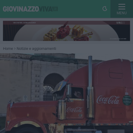
MENU
Home
Notizie e aggiornamenti