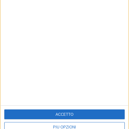
Altri contenuti a tema
ACCETTO
Giovinazzo romantica e
EVENTI E CULTURA
PIÙ OPZIONI