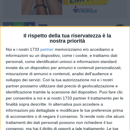
225
A cura di
MARZIA MORVA
Il rispetto della tua riservatezza è la
nostra priorità
Noi e i nostri 1733
partner
memorizziamo e/o accediamo a
informazioni su un dispositivo, come i cookie, e trattiamo dati
Nel pomeriggio di un freddo e umido martedì di dicembre,
personali, come identificatori univoci e informazioni standard
quasi vicini alla festa del Natale, ecco transitare per le strade
inviate da un dispositivo per annunci e contenuti personalizzati,
cittadine e percorrere il tratto di piazza Vittorio Emanuele II
misurazione di annunci e contenuti, analisi dell'audience e
un tir rosso enorme, un truck di stile americano della
Coca
sviluppo dei servizi.
Con la tua autorizzazione noi e i nostri
Cola
, la bibita tra le più bevute al mondo.
partner possiamo utilizzare dati precisi di geolocalizzazione e
identificazione tramite la scansione del dispositivo. Puoi fare clic
per consentire a noi e ai nostri 1733 partner il trattamento per le
Il suono particolare del clacson, l'autista vestito da
Babbo
finalità sopra descritte. In alternativa puoi accedere a
Natale
che salutava i passanti, la musica che faceva tanto
informazioni più dettagliate e modificare le tue preferenze prima
atmosfera natalizia hanno incuriosito chi si è trovato a
di acconsentire o di negare il consenso.
Si rende noto che alcuni
passare dalla piazza in quel preciso momento, tanto da
trattamenti dei dati personali possono non richiedere il tuo
cogliere l'attimo e filmare il passaggio con uno
consenso, ma hai il diritto di opporti a tale trattamento. Le tue