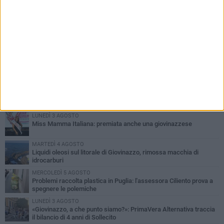
PIÙ LETTI QUESTA SETTIMANA
LUNEDÌ 3 AGOSTO
Miss Mamma Italiana: premiata anche una giovinazzese
MARTEDÌ 4 AGOSTO
Liquidi oleosi sul litorale di Giovinazzo, rimossa macchia di
idrocarburi
MERCOLEDÌ 5 AGOSTO
Problemi raccolta plastica in Puglia: l'assessora Ciliento prova a
spegnere le polemiche
LUNEDÌ 3 AGOSTO
«Giovinazzo, a che punto siamo?»: PrimaVera Alternativa traccia
il bilancio di 4 anni di Sollecito