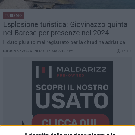
TURISMO
Esplosione turistica: Giovinazzo quinta
nel Barese per presenze nel 2024
Il dato più alto mai registrato per la cittadina adriatica
GIOVINAZZO -
VENERDÌ 14 MARZO 2025
14.13