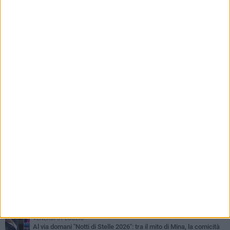
PIÙ LETTI QUESTA SETTIMANA
LUNEDÌ 3 AGOSTO
Miss Mamma Italiana: premiata anche una giovinazzese
MARTEDÌ 4 AGOSTO
Liquidi oleosi sul litorale di Giovinazzo, rimossa macchia di
idrocarburi
VENERDÌ 31 LUGLIO
Al via domani "Notti di Stelle 2026": tra il mito di Mina, la comicità