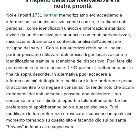
Il rispetto della tua riservatezza è la
nostra priorità
75
Noi e i nostri 1731
partner
memorizziamo e/o accediamo a
A cura di
LA REDAZIONE
informazioni su un dispositivo, come i cookie, e trattiamo dati
personali, come identificatori univoci e informazioni standard
inviate da un dispositivo per annunci e contenuti personalizzati,
misurazione di annunci e contenuti, analisi dell'audience e
Bari, ovviamente. Poi le perle della costa sud, Monopoli e
sviluppo dei servizi.
Con la tua autorizzazione noi e i nostri
Polignano a Mare, l'unicità di Alberobello e quindi
partner possiamo utilizzare dati precisi di geolocalizzazione e
Giovinazzo.
identificazione tramite la scansione del dispositivo. Puoi fare clic
Sì, Giovinazzo
è quinta
nella speciale classifica dei flussi
per consentire a noi e ai nostri 1731 partner il trattamento per le
turistici nel Barese per l'anno 2024. Ben
129.065
sono stati i
finalità sopra descritte. In alternativa puoi accedere a
informazioni più dettagliate e modificare le tue preferenze prima
visitatori lo scorso anno e la previsione per il 2025 racconta
di acconsentire o di negare il consenso.
Si rende noto che alcuni
addirittura di cifre superiori. Un dato mai verificatosi nella
trattamenti dei dati personali possono non richiedere il tuo
cittadina adriatica che inorgoglisce gli amministratori
consenso, ma hai il diritto di opporti a tale trattamento. Le tue
giovinazzesi.
preferenze si applicheranno solo a questo sito web. Puoi
Nel video che pubblichiamo sotto il nostro scritto, il sindaco
modificare le tue preferenze o revocare il consenso in qualsiasi
Michele Sollecito racconta delle sinergie che hanno portato a
momento tornando su questo sito e facendo clic sul pulsante
questo risultato oggettivo.
"Privacy" in fondo alla pagina web.