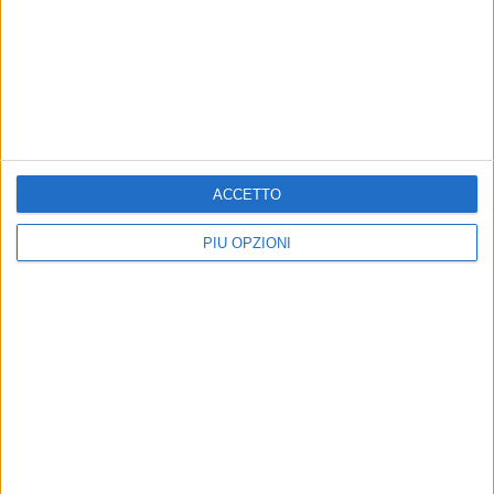
Giovinazzo festeggia i 100 anni di Maria
Colamaria
7 AGOSTO 2026
A Giovinazzo c'è il Concerto all'Alba
ACCETTO
PIÙ OPZIONI