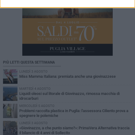
PIÙ LETTI QUESTA SETTIMANA
LUNEDÌ 3 AGOSTO
Miss Mamma Italiana: premiata anche una giovinazzese
MARTEDÌ 4 AGOSTO
Liquidi oleosi sul litorale di Giovinazzo, rimossa macchia di
idrocarburi
MERCOLEDÌ 5 AGOSTO
Problemi raccolta plastica in Puglia: l'assessora Ciliento prova a
spegnere le polemiche
LUNEDÌ 3 AGOSTO
«Giovinazzo, a che punto siamo?»: PrimaVera Alternativa traccia
il bilancio di 4 anni di Sollecito