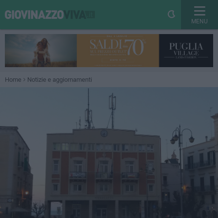
MENU
Home
Notizie e aggiornamenti