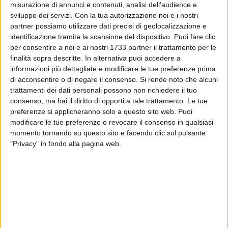
epidemiologica da Covid-19.
misurazione di annunci e contenuti, analisi dell'audience e
L'agevolazione TARI consisterà nell'esenzione da riconoscere
sviluppo dei servizi.
Con la tua autorizzazione noi e i nostri
partner possiamo utilizzare dati precisi di geolocalizzazione e
al contribuente, in possesso dei requisiti stabiliti nell'avviso,
identificazione tramite la scansione del dispositivo. Puoi fare clic
nel limite massimo dell'importo da corrispondere con la
per consentire a noi e ai nostri 1733 partner il trattamento per le
quarta rata a conguaglio de 2020.
finalità sopra descritte. In alternativa puoi accedere a
informazioni più dettagliate e modificare le tue preferenze prima
«Si tratta di una agevolazione prevista in sede di
di acconsentire o di negare il consenso.
Si rende noto che alcuni
approvazione bilancio dove avevamo inteso utilizzare tutte
trattamenti dei dati personali possono non richiedere il tuo
le risorse disponibili per mitigare gli effetti della crisi
consenso, ma hai il diritto di opporti a tale trattamento. Le tue
preferenze si applicheranno solo a questo sito web. Puoi
innescata dalla pandemia
- dichiara il sindaco,
Tommaso
modificare le tue preferenze o revocare il consenso in qualsiasi
Depalma
-.
L'auspicio è che questa situazione possa
momento tornando su questo sito e facendo clic sul pulsante
cambiare nei prossimi mesi e permetta a tante persone di
"Privacy" in fondo alla pagina web.
poter tornare a lavorare».
REQUISITI
Il beneficiario ha diritto all'agevolazione in presenza di una
delle seguenti condizioni:
- Nucleo familiare in cui sia presente lavoratore autonomo