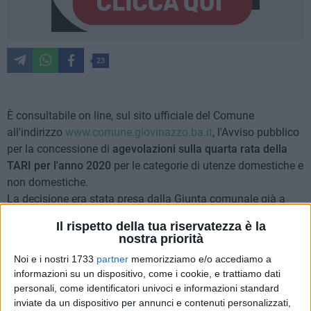
23
È consultabile on line, sul sito ufficiale del Comune
all'indirizzo
www.comune.giovinazzo.ba.it
, l'Avviso pubblico
per la concessione di
agevolazioni sulla quarta rata della
TARI per l'anno 2020
per le categorie di utenze domestiche e
non domestiche.
La decisione era stata presa dalla Giunta comunale già a
dicembre con una apposita delibera. L' ammontare
Il rispetto della tua riservatezza è la
complessivo di € 50.000,00, a valere sulle risorse comunali
nostra priorità
del Bilancio di previsione finanziario 2020-2022, esercizio
Noi e i nostri 1733
partner
memorizziamo e/o accediamo a
finanziario 2020, ha il fine di attenuare le conseguenze
informazioni su un dispositivo, come i cookie, e trattiamo dati
negative di tipo occupazionale ed economico che hanno
personali, come identificatori univoci e informazioni standard
investito l'intero tessuto sociale a causa dell'emergenza
inviate da un dispositivo per annunci e contenuti personalizzati,