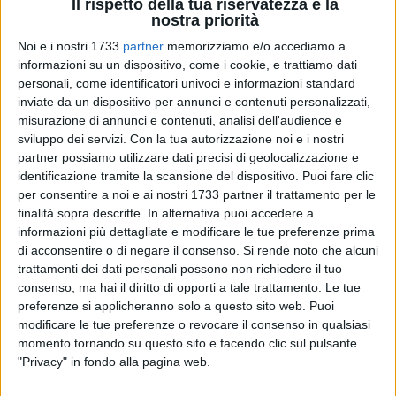
Il rispetto della tua riservatezza è la
nostra priorità
Noi e i nostri 1733
partner
memorizziamo e/o accediamo a
6
A cura di
informazioni su un dispositivo, come i cookie, e trattiamo dati
GIANLUCA BATTISTA
personali, come identificatori univoci e informazioni standard
inviate da un dispositivo per annunci e contenuti personalizzati,
misurazione di annunci e contenuti, analisi dell'audience e
sviluppo dei servizi.
Con la tua autorizzazione noi e i nostri
La maggioranza si ricompatta...forse.
partner possiamo utilizzare dati precisi di geolocalizzazione e
Dietro
Michele Sollecito
c'è una squadra di governo che
identificazione tramite la scansione del dispositivo. Puoi fare clic
oggettivamente lo supporta non solo nelle dichiarazioni, ma
per consentire a noi e ai nostri 1733 partner il trattamento per le
qualche mal di pancia interno c'è, con l'esplosione del "caso
finalità sopra descritte. In alternativa puoi accedere a
informazioni più dettagliate e modificare le tue preferenze prima
Cervone" a sancire una linea di confine tra un prima ed un
di acconsentire o di negare il consenso.
Si rende noto che alcuni
dopo.
trattamenti dei dati personali possono non richiedere il tuo
consenso, ma hai il diritto di opporti a tale trattamento. Le tue
Le verifiche interna alla maggioranza hanno partorito il
preferenze si applicheranno solo a questo sito web. Puoi
classico topolino, che però sembra star bene ad alcuni
modificare le tue preferenze o revocare il consenso in qualsiasi
registi della politica giovinazzese.
La delega alle Attività
momento tornando su questo sito e facendo clic sul pulsante
Produttive, che sin qui era in capo ad Alfonso Arbore,
"Privacy" in fondo alla pagina web.
passerà all'attuale Assessora alla Cultura e Turismo,