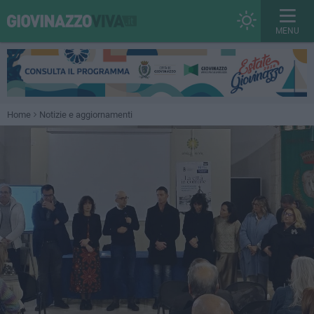
MENU
Home
Notizie e aggiornamenti