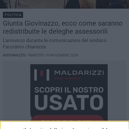
POLITICA
Giunta Giovinazzo, ecco come saranno
redistribuite le deleghe assessorili
L'annuncio durante le comunicazioni del sindaco.
Facciamo chiarezza
GIOVINAZZO -
MARTEDÌ 19 NOVEMBRE 2024