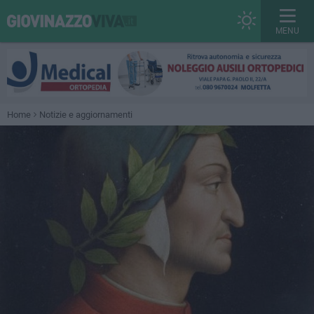
MENU
Home
Notizie e aggiornamenti