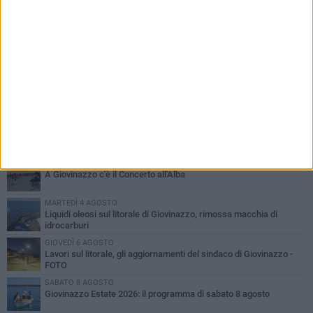
PIÙ LETTI QUESTA SETTIMANA
LUNEDÌ 3 AGOSTO
Miss Mamma Italiana: premiata anche una giovinazzese
VENERDÌ 7 AGOSTO
A Giovinazzo c'è il Concerto all'Alba
MARTEDÌ 4 AGOSTO
Liquidi oleosi sul litorale di Giovinazzo, rimossa macchia di
idrocarburi
GIOVEDÌ 6 AGOSTO
Lavori sul litorale, gli aggiornamenti del sindaco di Giovinazzo -
FOTO
SABATO 8 AGOSTO
Giovinazzo Estate 2026: il programma di sabato 8 agosto