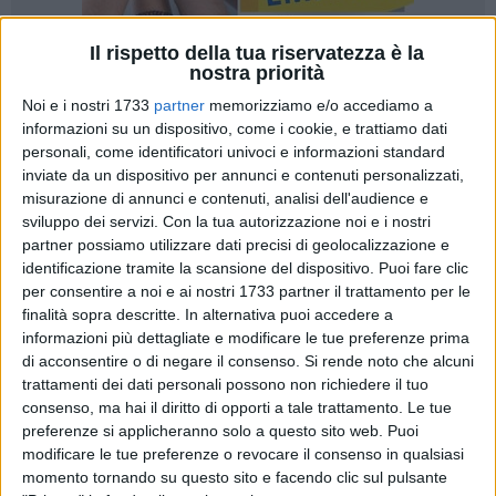
Il rispetto della tua riservatezza è la
nostra priorità
152
Noi e i nostri 1733
partner
memorizziamo e/o accediamo a
informazioni su un dispositivo, come i cookie, e trattiamo dati
personali, come identificatori univoci e informazioni standard
inviate da un dispositivo per annunci e contenuti personalizzati,
Anche il
Comune di Giovinazzo
ha deciso di omaggiare il più
misurazione di annunci e contenuti, analisi dell'audience e
grande Poeta di tutti i tempi, Dante Alighieri, in occasione dei
sviluppo dei servizi.
Con la tua autorizzazione noi e i nostri
700 anni dalla sua scomparsa, patrocinando l'evento
partner possiamo utilizzare dati precisi di geolocalizzazione e
"Lectura Dantis - L'Amor che move il sole e l'altre stelle",
identificazione tramite la scansione del dispositivo. Puoi fare clic
organizzato dall'
Associazione Culturaly di Giovinazzo
( in
per consentire a noi e ai nostri 1733 partner il trattamento per le
finalità sopra descritte. In alternativa puoi accedere a
allegato la locandina dell'evento).
informazioni più dettagliate e modificare le tue preferenze prima
di acconsentire o di negare il consenso.
Si rende noto che alcuni
Venerdì, 26 marzo, alle ore 19.00, in diretta streaming sul
trattamenti dei dati personali possono non richiedere il tuo
canale YouTube di Culturaly, si alterneranno
Elisa
consenso, ma hai il diritto di opporti a tale trattamento. Le tue
Barucchieri
(Invocazione alla Vergine- Paradiso),
Franco
preferenze si applicheranno solo a questo sito web. Puoi
Martini
(Manfredi- Purgatorio), e
Francesco Tammacco
(il
modificare le tue preferenze o revocare il consenso in qualsiasi
Conte Ugolino- Inferno) nella lettura di tre Canti tratti da
momento tornando su questo sito e facendo clic sul pulsante