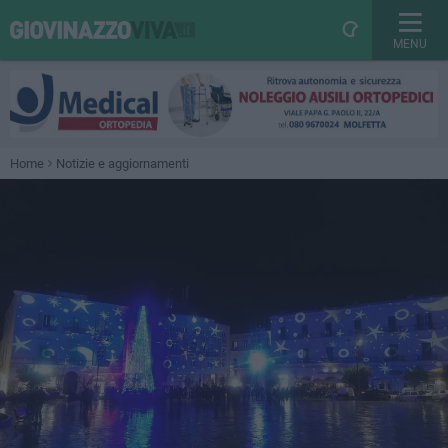
MENU
Home
Notizie e aggiornamenti