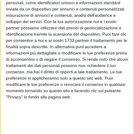
In piazza Vittorio Emanuele II campeggerà il grande albero di
personali, come identificatori univoci e informazioni standard
Natale offerto ormai da anni dal
Gruppo
Megamark
e
inviate da un dispositivo per annunci e contenuti personalizzati,
realizzato grazie a "I monelli", coordinati da Cesare Mongelli.
misurazione di annunci e contenuti, analisi dell'audience e
sviluppo dei servizi.
Con la tua autorizzazione noi e i nostri
partner possiamo utilizzare dati precisi di geolocalizzazione e
E, non in ultimo, una sorpresa, sempre nella grande piazza
identificazione tramite la scansione del dispositivo. Puoi fare clic
Vittorio Emanuele II, che renderà ancora più calda
per consentire a noi e ai nostri 1733 partner il trattamento per le
l'atmosfera natalizia e il richiamo a visitare la città. Una
finalità sopra descritte. In alternativa puoi accedere a
sorpresa che l'Amministrazione comunale non intende
informazioni più dettagliate e modificare le tue preferenze prima
ancora svelare, ma richiamata nel logo che accompagnerà
di acconsentire o di negare il consenso.
Si rende noto che alcuni
tutta la comunicazione del programma natalizio.
trattamenti dei dati personali possono non richiedere il tuo
Un'attenzione particolare sarà rivolta quest'anno ai più
consenso, ma hai il diritto di opporti a tale trattamento. Le tue
preferenze si applicheranno solo a questo sito web. Puoi
piccoli con diverse iniziative ed un focus musicale. Le
modificare le tue preferenze o revocare il consenso in qualsiasi
iniziative sono state annunciate dall'assessore alla Cultura e
momento tornando su questo sito e facendo clic sul pulsante
Turismo,
Cristina Piscitelli
, con il programma completo che
"Privacy" in fondo alla pagina web.
da oggi sarà diffuso sui canali di comunicazione
istituzionali del Comune e sui social, in particolare su
DiscoverGiovinazzo.
Il
9 dicembre
, alle ore 19.00, ci sarà l'inaugurazione del