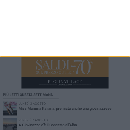
PIÙ LETTI QUESTA SETTIMANA
LUNEDÌ 3 AGOSTO
Miss Mamma Italiana: premiata anche una giovinazzese
VENERDÌ 7 AGOSTO
A Giovinazzo c'è il Concerto all'Alba