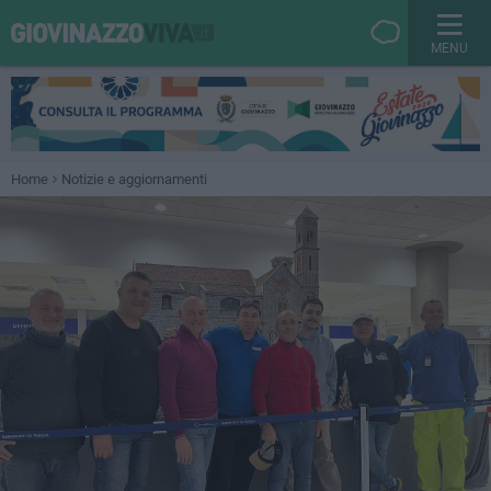
MENU
Home
Notizie e aggiornamenti