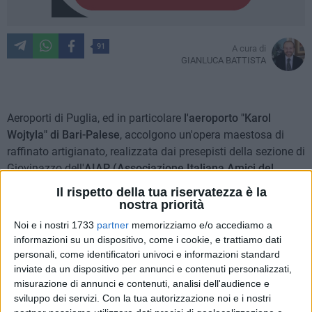
91
A cura di
GIANLUCA BATTISTA
Aeroporti di Puglia, ed in particolare
l'aeroporto "Karol
Wojtyla" di Bari-Palese
, accolgono un'opera maestosa di
raffinato artigianato, realizzata dai presepisti della sezione di
Giovinazzo dell'
AIAP (Associazione Italiana Amici del
Presepio).
Il rispetto della tua riservatezza è la
nostra priorità
La meravigliosa ricostruzione del vecchio porto di
Noi e i nostri 1733
partner
memorizziamo e/o accediamo a
Giovinazzo fa bella mostra di sé all'interno dello scalo
informazioni su un dispositivo, come i cookie, e trattiamo dati
barese, una iniziativa condivisa dall'amministrazione
personali, come identificatori univoci e informazioni standard
comunale con Aeroporti di Puglia e voluta fortemente dall'ex
inviate da un dispositivo per annunci e contenuti personalizzati,
misurazione di annunci e contenuti, analisi dell'audience e
sindaco
Tommaso Depalma
. Chiunque arrivi in Puglia con
sviluppo dei servizi.
Con la tua autorizzazione noi e i nostri
l'aereo potrà quindi trovarsi dinanzi a questo borgo