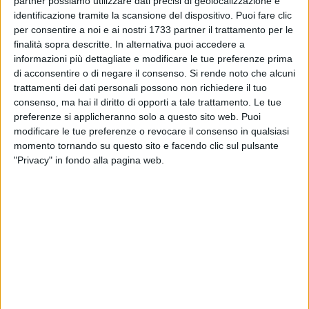
partner possiamo utilizzare dati precisi di geolocalizzazione e
meraviglioso ricostruito perfettamente da mastri artigiani
identificazione tramite la scansione del dispositivo. Puoi fare clic
(nei fatti) con una sensibilità straordinaria.
per consentire a noi e ai nostri 1733 partner il trattamento per le
finalità sopra descritte. In alternativa puoi accedere a
Ad annunciarlo attraverso i canali social il primo cittadino,
informazioni più dettagliate e modificare le tue preferenze prima
Michele Sollecito
:
«La nostra Cattedrale a picco sul mare
-
di acconsentire o di negare il consenso.
Si rende noto che alcuni
trattamenti dei dati personali possono non richiedere il tuo
ha scritto il sindaco -
, un vascello di pietra pronto a stupire
consenso, ma hai il diritto di opporti a tale trattamento. Le tue
tutti, soprattutto gli avventori dell'aeroporto di Bari! Grazie
preferenze si applicheranno solo a questo sito web. Puoi
agli amici presepisti dell'AIAP Giovinazzo e del già sindaco
modificare le tue preferenze o revocare il consenso in qualsiasi
Tommaso Depalma, questa iniziativa è diventata realtà! Un
momento tornando su questo sito e facendo clic sul pulsante
motivo in più d'orgoglio per il nostro territorio! Buona
"Privacy" in fondo alla pagina web.
domenica a tutti.
P.s: aspettiamo con trepidazione il presepe di questo
Natale!».
Lo aspettano tutti, grandi e piccini, perché l'AIAP è un
riferimento associativo straordinario, capace in questi anni
di attività di includere tutte le fasce d'età e le persone in ogni
condizione fisica, dato affatto trascurabile.