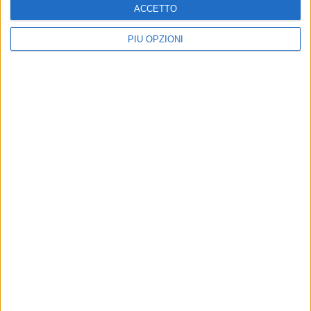
ACCETTO
PIÙ OPZIONI
Altri contenuti a tema