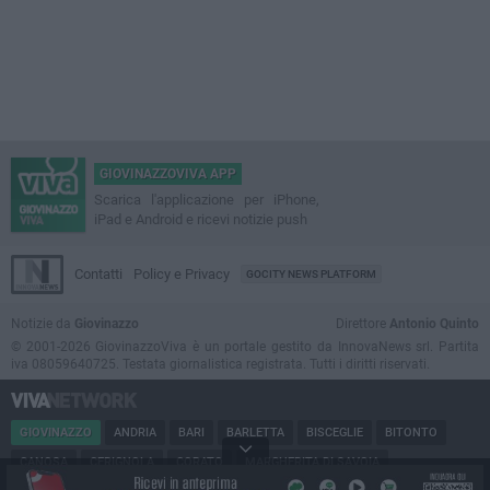
GIOVINAZZOVIVA APP
Scarica l'applicazione per iPhone,
iPad e Android e ricevi notizie push
Contatti
Policy e Privacy
GOCITY NEWS PLATFORM
Notizie da
Giovinazzo
Direttore
Antonio Quinto
© 2001-2026 GiovinazzoViva è un portale gestito da InnovaNews srl. Partita
iva 08059640725. Testata giornalistica registrata. Tutti i diritti riservati.
GIOVINAZZO
ANDRIA
BARI
BARLETTA
BISCEGLIE
BITONTO
CANOSA
CERIGNOLA
CORATO
MARGHERITA DI SAVOIA