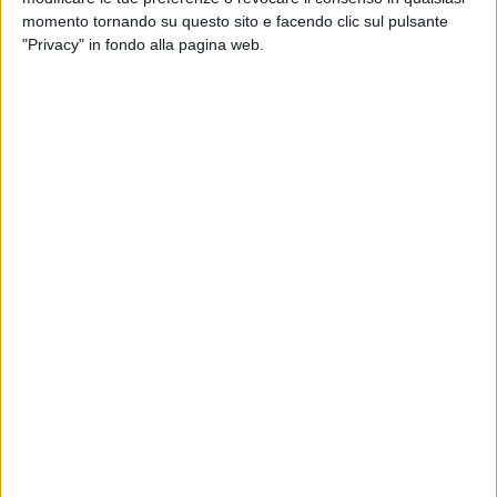
Geova.
momento tornando su questo sito e facendo clic sul pulsante
"Privacy" in fondo alla pagina web.
Il professor Detlef Garbe, ex direttore del Memoriale del
campo di concentramento di Neuengamme, ha spiegato: "I
testimoni di Geova, che nel Terzo Reich subirono
un'implacabile persecuzione, sono tra le cosiddette vittime
dimenticate del regime nazista. Per decenni sono stati
ignorati nonostante il fatto che un considerevole numero di
testimoni di Geova subì persecuzione e morte".
I Testimoni furono oppressi perché si rifiutarono di
imbracciare le armi o di conformarsi all'ideologia nazista
dell'odio.
"I testimoni di Geova erano l'unico gruppo cristiano sotto il
Terzo Reich a essere contrassegnato da un simbolo
specifico per i prigionieri: il triangolo viola. Erano perseguitati
solo sulla base delle loro convinzioni religiose", dice
Giuseppe Carbonara, portavoce dei Testimoni di Geova. "I
nazisti offrirono loro la libertà se avessero rinunciato alla