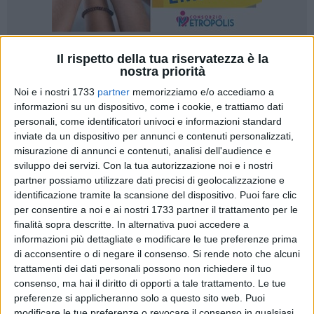
Il rispetto della tua riservatezza è la
2
nostra priorità
Noi e i nostri 1733
partner
memorizziamo e/o accediamo a
informazioni su un dispositivo, come i cookie, e trattiamo dati
Il 27 gennaio 2024 ricorre la
Giornata della Memoria
, che
personali, come identificatori univoci e informazioni standard
commemora le vittime dell'Olocausto. La data scelta
inviate da un dispositivo per annunci e contenuti personalizzati,
corrisponde all'anniversario della liberazione di Auschwitz-
misurazione di annunci e contenuti, analisi dell'audience e
sviluppo dei servizi.
Con la tua autorizzazione noi e i nostri
Birkenau, il più grande campo di concentramento e sterminio
partner possiamo utilizzare dati precisi di geolocalizzazione e
nazista.
identificazione tramite la scansione del dispositivo. Puoi fare clic
per consentire a noi e ai nostri 1733 partner il trattamento per le
La
Giornata della Memoria
è stato istituito per informare il
finalità sopra descritte. In alternativa puoi accedere a
pubblico sull'Olocausto e commemorare ufficialmente tutte
informazioni più dettagliate e modificare le tue preferenze prima
le vittime del regime nazista. Tra queste si contano 6 milioni
di acconsentire o di negare il consenso.
Si rende noto che alcuni
di ebrei e milioni di altre persone, tra cui polacchi, slavi, rom
trattamenti dei dati personali possono non richiedere il tuo
consenso, ma hai il diritto di opporti a tale trattamento. Le tue
e sinti, omosessuali e persone con disabilità. Un altro gruppo
preferenze si applicheranno solo a questo sito web. Puoi
che è stato vittima di persecuzione sono i Testimoni di
modificare le tue preferenze o revocare il consenso in qualsiasi