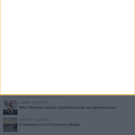
PIÙ LETTI QUESTA SETTIMANA
LUNEDÌ 3 AGOSTO
Miss Mamma Italiana: premiata anche una giovinazzese
VENERDÌ 7 AGOSTO
A Giovinazzo c'è il Concerto all'Alba