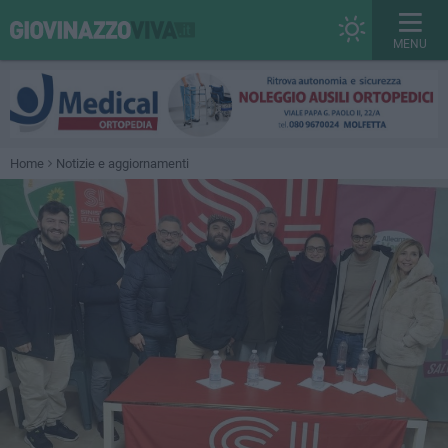
MENU
Home
Notizie e aggiornamenti