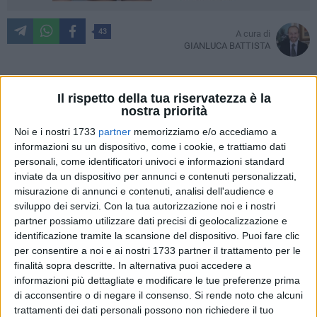
43
A cura di
GIANLUCA BATTISTA
Il rispetto della tua riservatezza è la
Nella serata di venerdì 23 gennaio si è concluso il congresso
nostra priorità
cittadino di
Sinistra Italiana Giovinazzo.
A chiudere i lavori
Noi e i nostri 1733
partner
memorizziamo e/o accediamo a
una accorata relazione del consigliere comunale
Nando
informazioni su un dispositivo, come i cookie, e trattiamo dati
Depalo
, il quale
«ha illustrato e sintetizzato i principali punti
personali, come identificatori univoci e informazioni standard
emersi durante il congresso, svoltosi nel periodo compreso
inviate da un dispositivo per annunci e contenuti personalizzati,
tra settembre e dicembre 2025».
misurazione di annunci e contenuti, analisi dell'audience e
sviluppo dei servizi.
Con la tua autorizzazione noi e i nostri
partner possiamo utilizzare dati precisi di geolocalizzazione e
La notizia è che la sezione di piazza Garibaldi ha una nuova
identificazione tramite la scansione del dispositivo. Puoi fare clic
guida: si tratta di
Giorgio Politi,
operaio di una importante
per consentire a noi e ai nostri 1733 partner il trattamento per le
multinazionale con sede in Germania, e rappresentante
finalità sopra descritte. In alternativa puoi accedere a
sindacale della FIOM CGIL. Politi prenderà il posto di
Gaia
informazioni più dettagliate e modificare le tue preferenze prima
Giannini
e per questo atto conclusivo del congresso
di acconsentire o di negare il consenso.
Si rende noto che alcuni
cittadino sono arrivati a Giovinazzo il segretario provinciale
trattamenti dei dati personali possono non richiedere il tuo