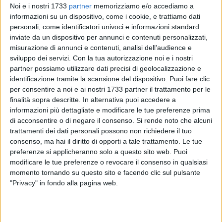
Noi e i nostri 1733
partner
memorizziamo e/o accediamo a
informazioni su un dispositivo, come i cookie, e trattiamo dati
personali, come identificatori univoci e informazioni standard
22
inviate da un dispositivo per annunci e contenuti personalizzati,
misurazione di annunci e contenuti, analisi dell'audience e
sviluppo dei servizi.
Con la tua autorizzazione noi e i nostri
partner possiamo utilizzare dati precisi di geolocalizzazione e
Si è costituito questa mattina il pregiudicato barese
identificazione tramite la scansione del dispositivo. Puoi fare clic
Giuseppe Antonio De Noja
, di 28 anni, uno dei due detenuti
per consentire a noi e ai nostri 1733 partner il trattamento per le
evasi il 26 agosto scorso dal
carcere di Trani
. Lo rende noto
finalità sopra descritte. In alternativa puoi accedere a
il difensore, l'avvocato
Massimo Roberto Chiusolo
, che ha
informazioni più dettagliate e modificare le tue preferenze prima
accompagnato l'uomo negli uffici della
Questura di Bari
per
di acconsentire o di negare il consenso.
Si rende noto che alcuni
costituirsi. Dopo le formalità di rito, sarà riportato in cella.
trattamenti dei dati personali possono non richiedere il tuo
consenso, ma hai il diritto di opporti a tale trattamento. Le tue
preferenze si applicheranno solo a questo sito web. Puoi
De Noja, scappato scavalcando il muro di cinta in un punto
modificare le tue preferenze o revocare il consenso in qualsiasi
non sorvegliato, approfittando dell'ora d'aria (con lui il
momento tornando su questo sito e facendo clic sul pulsante
22enne
Daniele Arciuli
, nda), era in carcere dal 2017 con il
"Privacy" in fondo alla pagina web.
fratello
Giovanni
, anche questi rinchiuso a Trani, per una
lunga serie rapine compiute ai danni di gestori di distributori
di carburante nei rioni baresi di Palese e Santo Spirito ed in