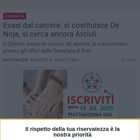
CRONACA
Evasi dal carcere: si costituisce De
Noja, si cerca ancora Arciuli
Il 28enne, evaso lo scorso 26 agosto, si è presentato
presso gli uffici della Questura di Bari
GIOVINAZZO -
MARTEDÌ 31 AGOSTO 2021
10.56
Il rispetto della tua riservatezza è la
nostra priorità