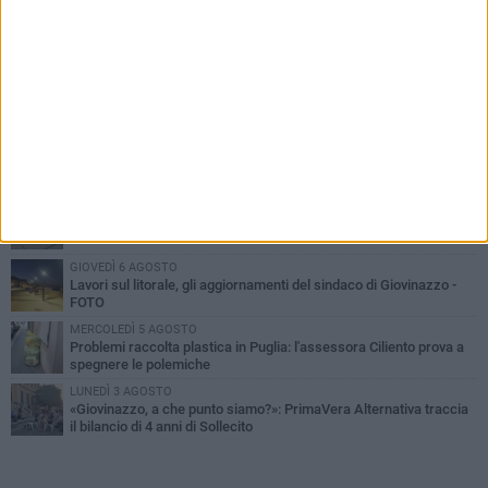
PIÙ LETTI QUESTA SETTIMANA
LUNEDÌ 3 AGOSTO
Miss Mamma Italiana: premiata anche una giovinazzese
MARTEDÌ 4 AGOSTO
Liquidi oleosi sul litorale di Giovinazzo, rimossa macchia di
idrocarburi
VENERDÌ 7 AGOSTO
A Giovinazzo c'è il Concerto all'Alba
GIOVEDÌ 6 AGOSTO
Lavori sul litorale, gli aggiornamenti del sindaco di Giovinazzo -
FOTO
MERCOLEDÌ 5 AGOSTO
Problemi raccolta plastica in Puglia: l'assessora Ciliento prova a
spegnere le polemiche
LUNEDÌ 3 AGOSTO
«Giovinazzo, a che punto siamo?»: PrimaVera Alternativa traccia
il bilancio di 4 anni di Sollecito