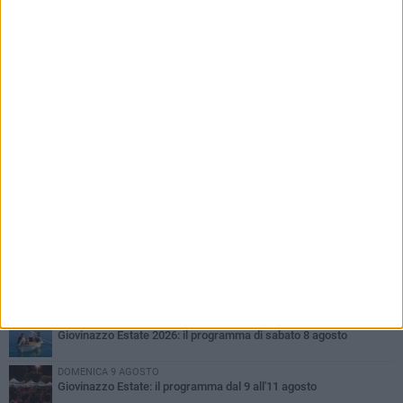
PIÙ LETTI QUESTA SETTIMANA
VENERDÌ 7 AGOSTO
A Giovinazzo c'è il Concerto all'Alba
MARTEDÌ 4 AGOSTO
Liquidi oleosi sul litorale di Giovinazzo, rimossa macchia di
idrocarburi
SABATO 8 AGOSTO
Giovinazzo Estate 2026: il programma di sabato 8 agosto
DOMENICA 9 AGOSTO
Giovinazzo Estate: il programma dal 9 all'11 agosto