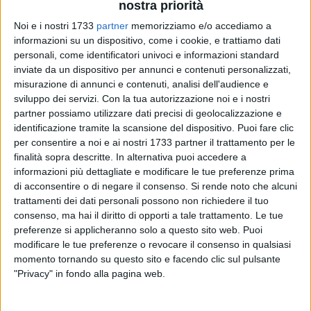
nostra priorità
Noi e i nostri 1733
partner
memorizziamo e/o accediamo a
informazioni su un dispositivo, come i cookie, e trattiamo dati
51
A cura di
personali, come identificatori univoci e informazioni standard
GIANLUCA BATTISTA
inviate da un dispositivo per annunci e contenuti personalizzati,
misurazione di annunci e contenuti, analisi dell'audience e
sviluppo dei servizi.
Con la tua autorizzazione noi e i nostri
partner possiamo utilizzare dati precisi di geolocalizzazione e
Lui ci aveva provato a riscendere in campo in prima persona,
identificazione tramite la scansione del dispositivo. Puoi fare clic
lo aveva fatto negli ultimi 30 giorni di una campagna tutta in
per consentire a noi e ai nostri 1733 partner il trattamento per le
salita per il centrodestra, come poi le urne hanno
finalità sopra descritte. In alternativa puoi accedere a
confermato. Ma a Giovinazzo ha ancora una bella fetta di
informazioni più dettagliate e modificare le tue preferenze prima
sostenitori ed il risultato lusinghiero raggiunto dà la
di acconsentire o di negare il consenso.
Si rende noto che alcuni
dimensione di quanto la sua figura sia ancora amata in città,
trattamenti dei dati personali possono non richiedere il tuo
consenso, ma hai il diritto di opporti a tale trattamento. Le tue
al netto di molti detrattori.
preferenze si applicheranno solo a questo sito web. Puoi
Tommaso Depalma
ha conquistato il primo posto nelle
modificare le tue preferenze o revocare il consenso in qualsiasi
preferenze degli elettori giovinazzesi in queste consultazioni
momento tornando su questo sito e facendo clic sul pulsante
su scala regionale. Bene anche Francesco Paolicelli ed
"Privacy" in fondo alla pagina web.
Elisabetta Vaccarella del Partito Democratico e Saverio
Tammacco della lista Per la Puglia. Per Depalma però