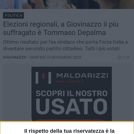
POLITICA
Elezioni regionali, a Giovinazzo il più
suffragato è Tommaso Depalma
Ottimo risultato per l'ex sindaco che porta Forza Italia a
diventare secondo partito cittadino. Tutti i più votati
GIOVINAZZO -
MARTEDÌ 25 NOVEMBRE 2025
1.21
Il rispetto della tua riservatezza è la