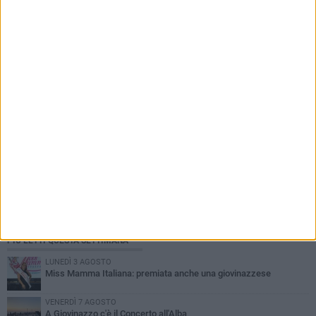
programma alla chiesetta del Padre Eterno
PIÙ LETTI QUESTA SETTIMANA
LUNEDÌ 3 AGOSTO
Miss Mamma Italiana: premiata anche una giovinazzese
VENERDÌ 7 AGOSTO
A Giovinazzo c'è il Concerto all'Alba