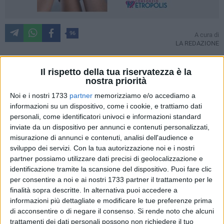
96
A cura di
LA REDAZIONE
Il rispetto della tua riservatezza è la
A distanza di qualche giorno si contano i danni (purtroppo
nostra priorità
quasi mai denunciati alle forze dell'ordine) della
notte di
Noi e i nostri 1733
partner
memorizziamo e/o accediamo a
Halloween
. E come ogni anno tornano le polemiche sulla
informazioni su un dispositivo, come i cookie, e trattiamo dati
necessità di perpetrare un'usanza che dalle nostre parti non
personali, come identificatori univoci e informazioni standard
inviate da un dispositivo per annunci e contenuti personalizzati,
ha radici e viene spesso vista come un'occasione per creare
misurazione di annunci e contenuti, analisi dell'audience e
disagio agli altri.
sviluppo dei servizi.
Con la tua autorizzazione noi e i nostri
partner possiamo utilizzare dati precisi di geolocalizzazione e
Come è successo ad un condominio di
via XX Settembre
(in
identificazione tramite la scansione del dispositivo. Puoi fare clic
foto), a cui è stata rotta una vetrata del portone d'ingresso
per consentire a noi e ai nostri 1733 partner il trattamento per le
con una mazza. A compiere il gesto, ci assicurano
finalità sopra descritte. In alternativa puoi accedere a
condomini, è stato un gruppetto di ragazzini intorno alle
informazioni più dettagliate e modificare le tue preferenze prima
di acconsentire o di negare il consenso.
Si rende noto che alcuni
21.30 del 31 ottobre scorso. Un botto, quasi un tonfo sordo,
trattamenti dei dati personali possono non richiedere il tuo