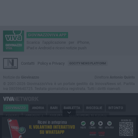
GIOVINAZZOVIVA APP
Scarica l'applicazione per iPhone,
iPad e Android e ricevi notizie push
Contatti
Policy e Privacy
GOCITY NEWS PLATFORM
Notizie da
Giovinazzo
Direttore
Antonio Quinto
© 2001-2026 GiovinazzoViva è un portale gestito da InnovaNews srl. Partita
iva 08059640725. Testata giornalistica registrata. Tutti i diritti riservati.
GIOVINAZZO
ANDRIA
BARI
BARLETTA
BISCEGLIE
BITONTO
CANOSA
CERIGNOLA
CORATO
MARGHERITA DI SAVOIA
MINERVINO
MODUGNO
MOLFETTA
PUGLIA
RUVO
SAN FERDINANDO
SPINAZZOLA
TERLIZZI
TRANI
TRINITAPOLI