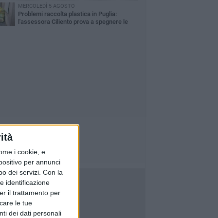
nni di Sollecito
MERCOLEDÌ 5 AGOSTO
Problemi raccolta plastica in Puglia:
l'assessora Ciliento prova a spegnere le
lemiche
ità
ome i cookie, e
spositivo per annunci
o dei servizi.
Con la
e identificazione
er il trattamento per
icare le tue
ti dei dati personali