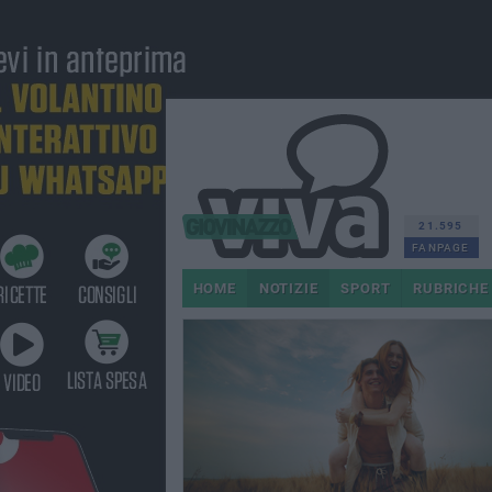
21.595
FANPAGE
HOME
NOTIZIE
SPORT
RUBRICHE