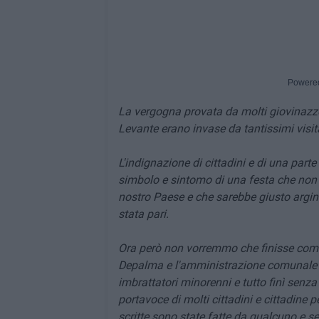
Powere
La vergogna provata da molti giovinazzes
Levante erano invase da tantissimi visitato
L'indignazione di cittadini e di una parte 
simbolo e sintomo di una festa che non è
nostro Paese e che sarebbe giusto argina
stata pari.
Ora però non vorremmo che finisse com
Depalma e l'amministrazione comunale p
imbrattatori minorenni e tutto finì senz
portavoce di molti cittadini e cittadine 
scritte sono state fatte da qualcuno e se