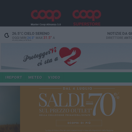
26.5
°C
CIELO SERENO
NOTIZIE DA
G
31.5°
OGGI MIN
24.5°
MAX
A
DIRETTORE
ANTO
GIOVINAZZO
IREPORT
METEO
VIDEO