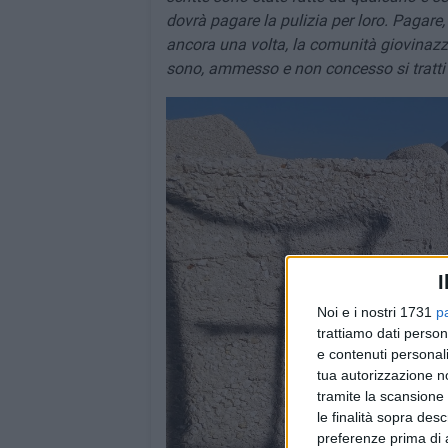
dovrà pagare la pulizia per loro. Pagare, 
ancora una volta, la comunità giovinazzes
sono, ammesso e non concesso si tratti 
I
Noi e i nostri 1731
p
trattiamo dati person
e contenuti personali
tua autorizzazione no
tramite la scansione 
le finalità sopra des
preferenze prima di 