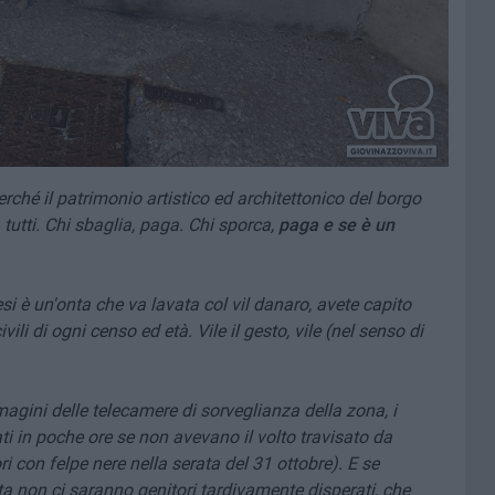
rché il patrimonio artistico ed architettonico del borgo
tutti. Chi sbaglia, paga. Chi sporca,
paga e se è un
i è un'onta che va lavata col vil danaro, avete capito
li di ogni censo ed età. Vile il gesto, vile (nel senso di
magini delle telecamere di sorveglianza della zona, i
ti in poche ore se non avevano il volto travisato da
i con felpe nere nella serata del 31 ottobre). E se
ta non ci saranno genitori tardivamente disperati, che