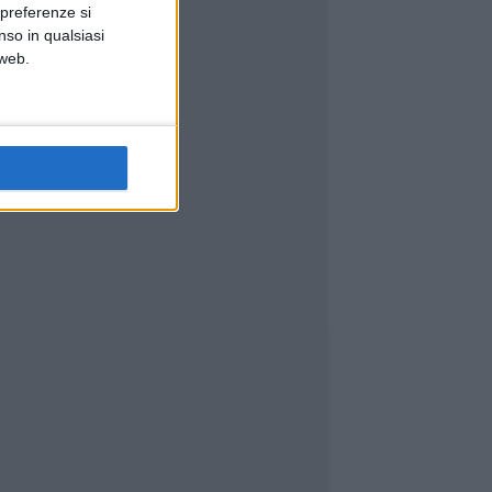
 preferenze si
nso in qualsiasi
 web.