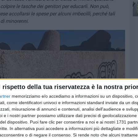
4 a
colpire le tasche dei genitori per educarli. Non può,
e accollarsi le spese per alcuni imbecilli, perché tali
po
di minorenni.
l rispetto della tua riservatezza è la nostra prior
artner
memorizziamo e/o accediamo a informazioni su un dispositivo, c
ali, come identificatori univoci e informazioni standard inviate da un di
zzati, misurazione di annunci e contenuti, analisi dell'audience e svilupp
i e i nostri partner possiamo utilizzare dati precisi di geolocalizzazione 
del dispositivo. Puoi fare clic per consentire a noi e ai nostri 1731 partn
critte. In alternativa puoi accedere a informazioni più dettagliate e modif
acconsentire o di negare il consenso.
Si rende noto che alcuni trattamen