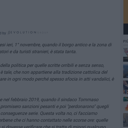
d by
PI
i ieri, 1° novembre, quando il borgo antico e la zona di
ri e da turisti stranieri, è stata tanta.
della politica per quelle scritte orribili e senza senso,
 tale, che non appartiene alla tradizione cattolica del
re in ogni modo perché spesso sfocia in atti vandalici, è
e i
e nel febbraio 2019, quando il sindaco Tommaso
romisero sanzioni pesanti e poi "perdonarono" quegli
a conseguenze serie. Questa volta no, ci facciamo
perbene che ci hanno contattato nelle scorse ore: quelle
 si dovesse verificare che si tratta di minori qualcuno