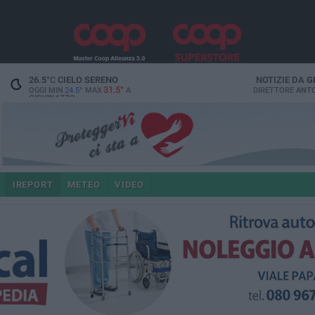
26.5
°C
CIELO SERENO
NOTIZIE DA
G
31.5°
OGGI MIN
24.5°
MAX
A
DIRETTORE
ANTO
GIOVINAZZO
IREPORT
METEO
VIDEO