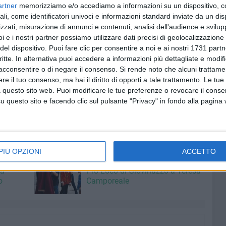
artner
memorizziamo e/o accediamo a informazioni su un dispositivo, c
osservato altra gente -, ma nessuno dal Comune fa nulla.
ali, come identificatori univoci e informazioni standard inviate da un di
olo di furti in appartamento o di auto è elevato».
zzati, misurazione di annunci e contenuti, analisi dell'audience e svilupp
i e i nostri partner possiamo utilizzare dati precisi di geolocalizzazione 
a in precedenza sottolineato l'impossibilità ad uscire di
del dispositivo. Puoi fare clic per consentire a noi e ai nostri 1731 partn
lla stupida, però...che dirvi...sono sola ed
avrei paura a
critte. In alternativa puoi accedere a informazioni più dettagliate e modif
acconsentire o di negare il consenso.
Si rende noto che alcuni trattamen
e il tuo consenso, ma hai il diritto di opporti a tale trattamento. Le tue
 questo sito web. Puoi modificare le tue preferenze o revocare il conse
deremo lumi (eh già...) all'Amministrazione comunale e
questo sito e facendo clic sul pulsante "Privacy" in fondo alla pagina
ovi non appena avremo qualche risposta.
VIA XX SETTEMBRE
PIÙ OPZIONI
ACCETTO
5 AGOSTO 2026
Corteo Storico, l'omaggio della
la
Pro Loco di Giovinazzo a Teresa
o
Camporeale