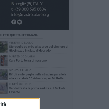
Ù LETTI QUESTA SETTIMANA
VENERDÌ 10 LUGLIO
Sterpaglie ed erba alta: aree del cimitero di
Giovinazzo in stato di degrado
MARTEDÌ 30 GIUGNO
Cala Porto terra di nessuno
GIOVEDÌ 9 LUGLIO
Rifiuti e sterpaglie nella stradina parallela
alla ex statale 16 Adriatica per Molfetta
LUNEDÌ 20 LUGLIO
Vandalizzata la prima seduta sul Molo di
Levante
ità