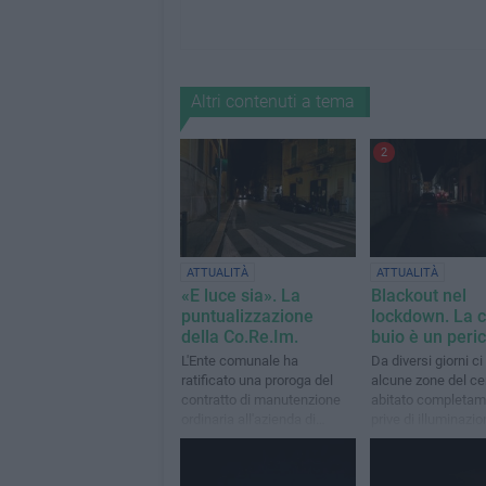
Altri contenuti a tema
2
ATTUALITÀ
ATTUALITÀ
«E luce sia». La
Blackout nel
puntualizzazione
lockdown. La ci
della Co.Re.Im.
buio è un peri
L'Ente comunale ha
Da diversi giorni c
ratificato una proroga del
alcune zone del ce
contratto di manutenzione
abitato completam
ordinaria all'azienda di
prive di illuminazi
Giovinazzo