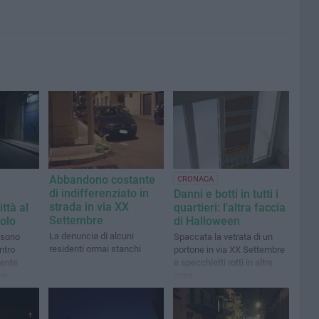
Abbandono costante
CRONACA
di indifferenziato in
Danni e botti in tutti i
strada in via XX
ttà al
quartieri: l'altra faccia
Settembre
colo
di Halloween
La denuncia di alcuni
i sono
Spaccata la vetrata di un
residenti ormai stanchi
ntro
portone in via XX Settembre
ente
e specchietti rotti in altre
one
zone