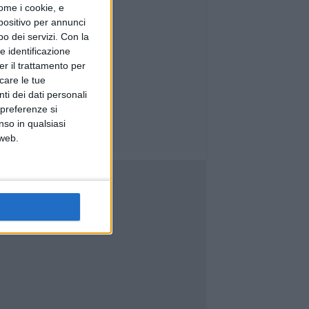
ome i cookie, e
spositivo per annunci
o dei servizi.
Con la
e identificazione
er il trattamento per
icare le tue
ti dei dati personali
 preferenze si
nso in qualsiasi
 web.