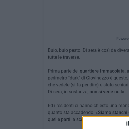
Powere
Buio, buio pesto. Di sera è così da dive
tutte le traverse.
Prima parte del
quartiere Immacolata
, 
perimetro "dark" di Giovinazzo è questo,
che vedete (si fa per dire) è stata schiar
Di sera, in sostanza,
non si vede nulla.
Ed i residenti ci hanno chiesto una mano p
quanto sta accadendo. «
Siamo stanchi d
quelle parti la scorta di pazienza è finita
I