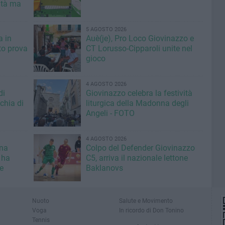
ità ma
5 AGOSTO 2026
a in
Auè(je), Pro Loco Giovinazzo e
to prova
CT Lorusso-Cipparoli unite nel
gioco
4 AGOSTO 2026
di
Giovinazzo celebra la festività
chia di
liturgica della Madonna degli
Angeli - FOTO
4 AGOSTO 2026
una
Colpo del Defender Giovinazzo
 ha
C5, arriva il nazionale lettone
e
Baklanovs
Nuoto
Salute e Movimento
Voga
In ricordo di Don Tonino
Tennis