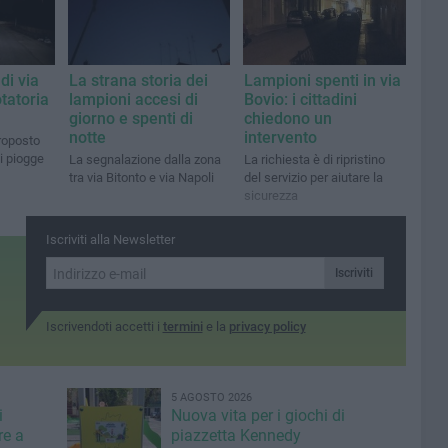
di via
La strana storia dei
Lampioni spenti in via
tatoria
lampioni accesi di
Bovio: i cittadini
giorno e spenti di
chiedono un
notte
intervento
proposto
ti piogge
La segnalazione dalla zona
La richiesta è di ripristino
tra via Bitonto e via Napoli
del servizio per aiutare la
sicurezza
Iscriviti alla Newsletter
Iscriviti
Iscrivendoti accetti i
termini
e la
privacy policy
5 AGOSTO 2026
i
Nuova vita per i giochi di
re a
piazzetta Kennedy