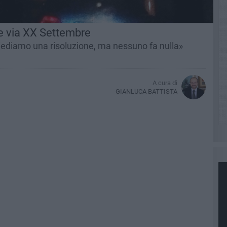
 e via XX Settembre
hiediamo una risoluzione, ma nessuno fa nulla»
A cura di
GIANLUCA BATTISTA