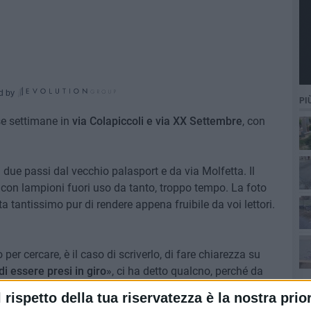
d by
PI
rse settimane in
via Colapiccoli e via XX Settembre
, con
a due passi dal vecchio palasport e da via Molfetta. Il
 con lampioni fuori uso da tanto, troppo tempo. La foto
ita tantissimo pur di rendere appena fruibile da voi lettori.
er cercare, è il caso di scriverlo, di fare chiarezza su
i essere presi in giro
», ci ha detto qualcno, perché da
.
l rispetto della tua riservatezza è la nostra prior