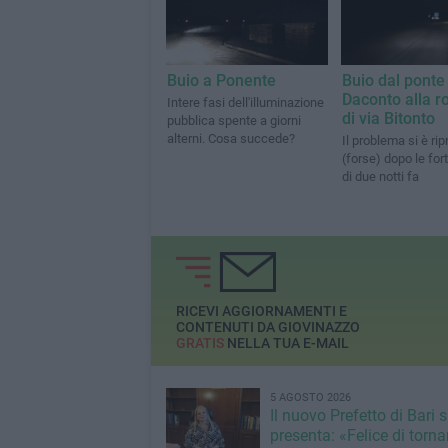
Buio a Ponente
Buio dal ponte 
Daconto alla ro
Intere fasi dell'illuminazione
di via Bitonto
pubblica spente a giorni
alterni. Cosa succede?
Il problema si è ri
(forse) dopo le for
di due notti fa
RICEVI AGGIORNAMENTI E
CONTENUTI DA GIOVINAZZO
GRATIS
NELLA TUA E-MAIL
5 AGOSTO 2026
Il nuovo Prefetto di Bari s
presenta: «Felice di torna