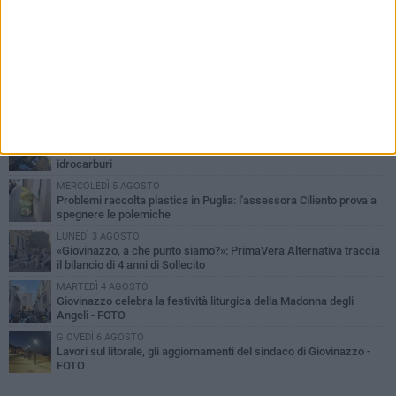
PIÙ LETTI QUESTA SETTIMANA
LUNEDÌ 3 AGOSTO
Miss Mamma Italiana: premiata anche una giovinazzese
MARTEDÌ 4 AGOSTO
Liquidi oleosi sul litorale di Giovinazzo, rimossa macchia di
idrocarburi
MERCOLEDÌ 5 AGOSTO
Problemi raccolta plastica in Puglia: l'assessora Ciliento prova a
spegnere le polemiche
LUNEDÌ 3 AGOSTO
«Giovinazzo, a che punto siamo?»: PrimaVera Alternativa traccia
il bilancio di 4 anni di Sollecito
MARTEDÌ 4 AGOSTO
Giovinazzo celebra la festività liturgica della Madonna degli
Angeli - FOTO
GIOVEDÌ 6 AGOSTO
Lavori sul litorale, gli aggiornamenti del sindaco di Giovinazzo -
FOTO