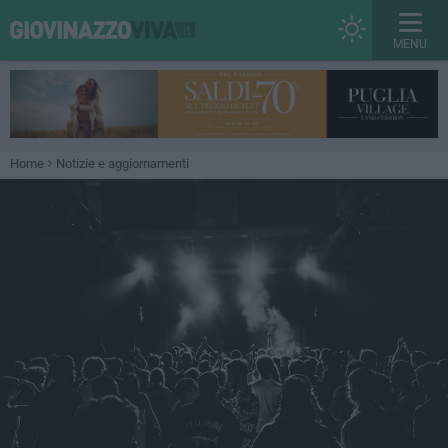
MENU
Home
Notizie e aggiornamenti