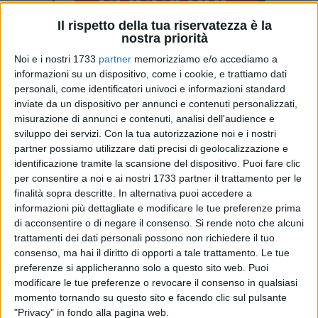
Il rispetto della tua riservatezza è la
nostra priorità
Noi e i nostri 1733
partner
memorizziamo e/o accediamo a
44
A cura di
informazioni su un dispositivo, come i cookie, e trattiamo dati
NICOLA PALMIOTTO
personali, come identificatori univoci e informazioni standard
inviate da un dispositivo per annunci e contenuti personalizzati,
misurazione di annunci e contenuti, analisi dell'audience e
Eppur si muove. Il
GRF
non molla e, nonostante gli ormai
sviluppo dei servizi.
Con la tua autorizzazione noi e i nostri
noti dubbi sullo svolgimento degli spettacoli dal vivo dovuti
partner possiamo utilizzare dati precisi di geolocalizzazione e
identificazione tramite la scansione del dispositivo. Puoi fare clic
all'emergenza Covid-19, annuncia i nomi dei finalisti del
GRF
per consentire a noi e ai nostri 1733 partner il trattamento per le
Contest 2020
. Si tratta di tredici artisti emergenti con un
finalità sopra descritte. In alternativa puoi accedere a
unico grande obiettivo, al momento ancora in stand-by:
informazioni più dettagliate e modificare le tue preferenze prima
suonare sul palcoscenico del GRF - Giovinazzo Rock
di acconsentire o di negare il consenso.
Si rende noto che alcuni
Festival.
trattamenti dei dati personali possono non richiedere il tuo
consenso, ma hai il diritto di opporti a tale trattamento. Le tue
Nonostante la situazione di assoluta incertezza - si legge in
preferenze si applicheranno solo a questo sito web. Puoi
modificare le tue preferenze o revocare il consenso in qualsiasi
una nota - per tutto ciò che concerne gli spettacoli di musica
momento tornando su questo sito e facendo clic sul pulsante
dal vivo, l'organizzazione del Festival, che l'anno scorso ha
"Privacy" in fondo alla pagina web.
celebrato la sua ventesima edizione, ha deciso di rendere