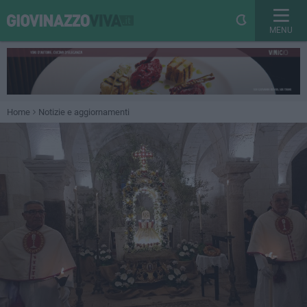
MENU
Home
Notizie e aggiornamenti