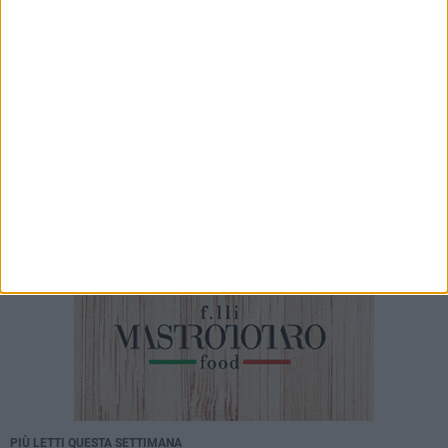
Un altro anno insieme per il Defender
Giovinazzo C5 con Greco
5 AGOSTO 2026
Corteo Storico, l'omaggio della Pro Loco di
Giovinazzo a Teresa Camporeale
PIÙ LETTI QUESTA SETTIMANA