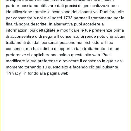
attraverso i nostri scatti dei singoli Altari della Reposizione e
partner possiamo utilizzare dati precisi di geolocalizzazione e
degli allestimenti di Passione realizzati nelle rettorie del
identificazione tramite la scansione del dispositivo. Puoi fare clic
centro storico dalle singole confraternite. A chi era lontano,
per consentire a noi e ai nostri 1733 partner il trattamento per le
ammalato o impossibilitato ad esserci, soprattutto a loro, va
finalità sopra descritte. In alternativa puoi accedere a
informazioni più dettagliate e modificare le tue preferenze prima
il nostro servizio.
di acconsentire o di negare il consenso.
Si rende noto che alcuni
trattamenti dei dati personali possono non richiedere il tuo
Giovedì Santo 2025
Gianluca Battista
20 FOTO
consenso, ma hai il diritto di opporti a tale trattamento. Le tue
preferenze si applicheranno solo a questo sito web. Puoi
modificare le tue preferenze o revocare il consenso in qualsiasi
momento tornando su questo sito e facendo clic sul pulsante
"Privacy" in fondo alla pagina web.