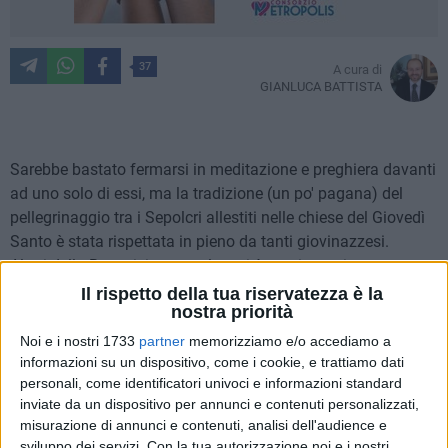
37
A cura di
GIANLUCA BATTISTA
Sarebbe bastato fermarsi in meditazione e preghiera davanti
ad uno solo di essi, ma la tradizione (un po' pagana) del
pellegrinaggio tra i Sepolcri allestiti nelle chiese del Giovedì
Santo è stata rispettata in pieno da tanti giovinazzesi.
Altari della Reposizione, per la verità, ma in tanti usano
ancora il termine "Sepolcri", allestiti con stile e spirito
Il rispetto della tua riservatezza è la
nostra priorità
differente nelle cinque parrocchie cittadine e nel Santuario
del SS Crocifisso. Un momento importante del Triduo
Noi e i nostri 1733
partner
memorizziamo e/o accediamo a
Pasquale, successivo alla Messa in Coena Domini,
informazioni su un dispositivo, come i cookie, e trattiamo dati
personali, come identificatori univoci e informazioni standard
affollatissima in tutte le chiese di Giovinazzo.
inviate da un dispositivo per annunci e contenuti personalizzati,
misurazione di annunci e contenuti, analisi dell'audience e
Noi abbiamo voluto raccontarvelo questo Giovedì Santo
sviluppo dei servizi.
Con la tua autorizzazione noi e i nostri