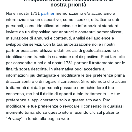
nostra priorità
Noi e i nostri 1731
partner
memorizziamo e/o accediamo a
informazioni su un dispositivo, come i cookie, e trattiamo dati
64
personali, come identificatori univoci e informazioni standard
inviate da un dispositivo per annunci e contenuti personalizzati,
misurazione di annunci e contenuti, analisi dell'audience e
Una targa da apporre sul Lungomare di Levante, in
sviluppo dei servizi.
Con la tua autorizzazione noi e i nostri
corrispondenza di quello scoglio che lo ritrae bambino
partner possiamo utilizzare dati precisi di geolocalizzazione e
identificazione tramite la scansione del dispositivo. Puoi fare clic
insieme con suo padre
Valentino.
Così Giovinazzo ha deciso
per consentire a noi e ai nostri 1731 partner il trattamento per le
di ricordare per sempre un rapporto che la lega a
Sandro
finalità sopra descritte. In alternativa puoi accedere a
Mazzola,
il grande calciatore italiano che sin da bambino, e
informazioni più dettagliate e modificare le tue preferenze prima
fino a qualche anno fa, trascorreva le sue vacanze estive
di acconsentire o di negare il consenso.
Si rende noto che alcuni
proprio a Giovinazzo.
trattamenti dei dati personali possono non richiedere il tuo
consenso, ma hai il diritto di opporti a tale trattamento. Le tue
Una passione, quella per la cittadina del nord barese, che
preferenze si applicheranno solo a questo sito web. Puoi
modificare le tue preferenze o revocare il consenso in qualsiasi
parte da suo padre Valentino, anche lui grande calciatore
momento tornando su questo sito e facendo clic sul pulsante
scomparso tragicamente nell'incidente aereo di Superga del
"Privacy" in fondo alla pagina web.
4 maggio del 1949 in cui persero la vita tutti i giocatori del
Torino.