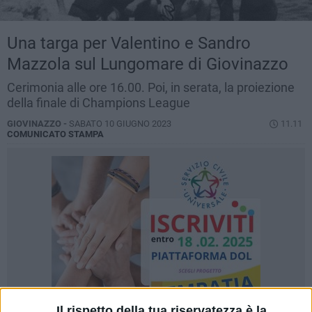
Una targa per Valentino e Sandro
Mazzola sul Lungomare di Giovinazzo
Cerimonia alle ore 16.00. Poi, in serata, la proiezione
della finale di Champions League
GIOVINAZZO -
SABATO 10 GIUGNO 2023
11.11
COMUNICATO STAMPA
Il rispetto della tua riservatezza è la