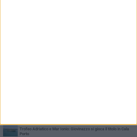
PIÙ LETTI QUESTA SETTIMANA
SABATO 1 AGOSTO
Il Defender Giovinazzo C5 pone sempre fiducia in Marolla
MARTEDÌ 4 AGOSTO
U.S. Giovinazzo Calcio: una giornata per ricordare chi ha fatto la
storia biancoverde
DOMENICA 2 AGOSTO
Trofeo Adriatico e Mar Ionio: Giovinazzo si gioca il titolo in Cala
Porto