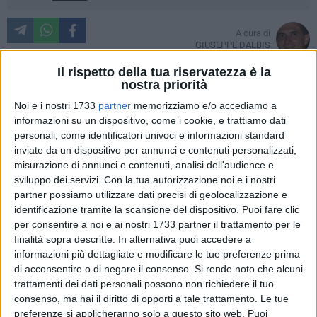
A cura di
GIUSEPPE DALBIS
Il rispetto della tua riservatezza è la
nostra priorità
Il tempo di un'esultanza e si torna in pista. Domani si
Noi e i nostri 1733
partner
memorizziamo e/o accediamo a
disputa la quinta giornata del campionato di A1 hockey su
informazioni su un dispositivo, come i cookie, e trattiamo dati
personali, come identificatori univoci e informazioni standard
pista e l'AFP, vittoriosa in casa martedì, sarà impegnata in
inviate da un dispositivo per annunci e contenuti personalizzati,
trasferta contro l'Hockey Roller Club Monza.
misurazione di annunci e contenuti, analisi dell'audience e
sviluppo dei servizi.
Con la tua autorizzazione noi e i nostri
La squadra brianzola è una neopromossa ma, nonostante le
partner possiamo utilizzare dati precisi di geolocalizzazione e
dichiarazioni di facciata, difficilmente punterà alla semplice
identificazione tramite la scansione del dispositivo. Puoi fare clic
salvezza. I risultati ottenuti nelle prime quattro gare fanno
per consentire a noi e ai nostri 1733 partner il trattamento per le
del Monza la rivelazione, non troppo inaspettata, della
finalità sopra descritte. In alternativa puoi accedere a
informazioni più dettagliate e modificare le tue preferenze prima
massima serie: il pareggio contro il Viareggio e le vittorie
di acconsentire o di negare il consenso.
Si rende noto che alcuni
contro Bassano e Valdagno hanno proiettato i bianco-rosso-
trattamenti dei dati personali possono non richiedere il tuo
azzurri nelle zone alte della classifica, a pari punti con il
consenso, ma hai il diritto di opporti a tale trattamento. Le tue
Breganze, unico avversario a cui si sono consegnati per un
preferenze si applicheranno solo a questo sito web. Puoi