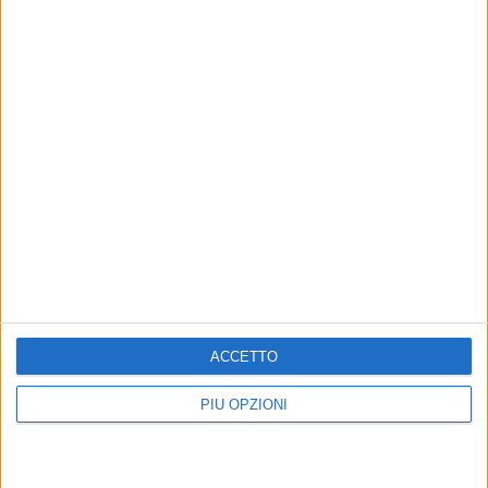
Altri contenuti a tema
Futuro AFP Giovinazzo: la
AFP Giovinazzo iscritta al
nuova cordata si defila
campionato di A1
ACCETTO
Lapenna: «Silenzio assordante delle
Mantenuta la promessa
istituzioni»
dell'iscrizione, resta il nodo del
PIÙ OPZIONI
futuro societario