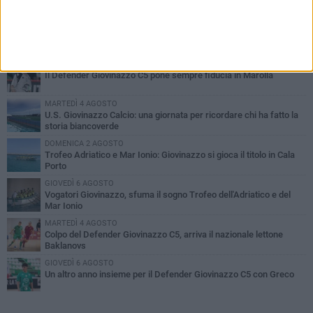
PIÙ LETTI QUESTA SETTIMANA
SABATO 1 AGOSTO
Il Defender Giovinazzo C5 pone sempre fiducia in Marolla
MARTEDÌ 4 AGOSTO
U.S. Giovinazzo Calcio: una giornata per ricordare chi ha fatto la
storia biancoverde
DOMENICA 2 AGOSTO
Trofeo Adriatico e Mar Ionio: Giovinazzo si gioca il titolo in Cala
Porto
GIOVEDÌ 6 AGOSTO
Vogatori Giovinazzo, sfuma il sogno Trofeo dell'Adriatico e del
Mar Ionio
MARTEDÌ 4 AGOSTO
Colpo del Defender Giovinazzo C5, arriva il nazionale lettone
Baklanovs
GIOVEDÌ 6 AGOSTO
Un altro anno insieme per il Defender Giovinazzo C5 con Greco