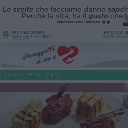
PI
39
°C
CIELO SERENO
NOTIZIE DA
G
32.5°
OGGI MIN
23.5°
MAX
A
DIRETTORE
ANTO
GIOVINAZZO
IREPORT
METEO
VIDEO
po
4 a