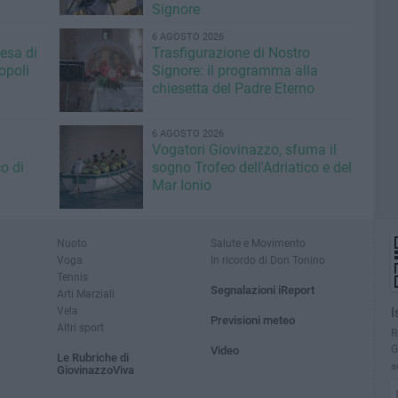
Signore
6 AGOSTO 2026
iesa di
Trasfigurazione di Nostro
opoli
Signore: il programma alla
chiesetta del Padre Eterno
6 AGOSTO 2026
Vogatori Giovinazzo, sfuma il
o di
sogno Trofeo dell'Adriatico e del
Mar Ionio
Nuoto
Salute e Movimento
Voga
In ricordo di Don Tonino
Tennis
Segnalazioni iReport
Arti Marziali
Vela
I
Previsioni meteo
Altri sport
R
G
Video
Le Rubriche di
a
GiovinazzoViva