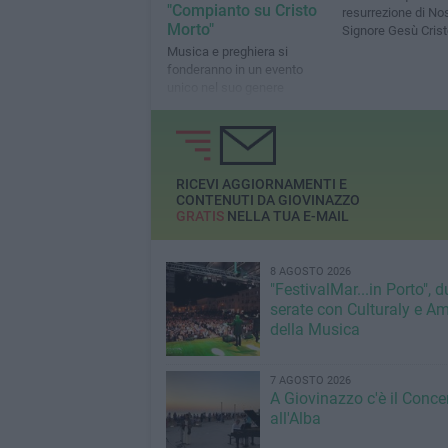
"Compianto su Cristo
resurrezione di No
Morto"
Signore Gesù Crist
Musica e preghiera si
fonderanno in un evento
unico nel suo genere
RICEVI AGGIORNAMENTI E
CONTENUTI DA GIOVINAZZO
GRATIS
NELLA TUA E-MAIL
8 AGOSTO 2026
"FestivalMar...in Porto", d
serate con Culturaly e Am
della Musica
7 AGOSTO 2026
A Giovinazzo c'è il Conce
all'Alba