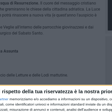
asqua di Resurrezione.
Il cuore del messaggio cristiano
 che gremiranno le chiese della cittadina adriatica. La Luce
 potrà rinascere a nuova vita (e quest'anno l'auspicio è
e Veglie all'interno delle parrocchie giovinazzesi e dai
turgico del Sabato Santo.
ia Assunta
cio delle Letture e delle Lodi mattutine.
la Notte Santa.
l rispetto della tua riservatezza è la nostra prior
artner
memorizziamo e/o accediamo a informazioni su un dispositivo, c
ali, come identificatori univoci e informazioni standard inviate da un di
zzati, misurazione di annunci e contenuti, analisi dell'audience e svilupp
ioni.