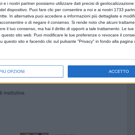
i e i nostri partner possiamo utilizzare dati precisi di geolocalizzazione 
dia.
del dispositivo. Puoi fare clic per consentire a noi e ai nostri 1733 partn
critte. In alternativa puoi accedere a informazioni più dettagliate e modif
acconsentire o di negare il consenso.
Si rende noto che alcuni trattamen
e il tuo consenso, ma hai il diritto di opporti a tale trattamento. Le tue
 questo sito web. Puoi modificare le tue preferenze o revocare il conse
questo sito e facendo clic sul pulsante "Privacy" in fondo alla pagina
di mattutine.
PIÙ OPZIONI
ACCETTO
di mattutine.