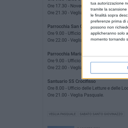
tua autorizzazione no
Ore 17.30 - Novena alla Divina Misericor
tramite la scansione 
Ore 21.30 - Veglia Pasquale.
le finalità sopra des
preferenze prima di 
Parrocchia San Giuseppe
possono non richieder
Ore 9.00 - Ufficio delle Letture.
applicheranno solo a
momento tornando su 
Ore 22.00 - Veglia Pasquale.
Parrocchia Maria SS Immacolata
Ore 9.00 - Ufficio delle Letture e delle Lo
Ore 22.00 - Veglia Pasquale.
Santuario SS Crocifisso
Ore 8.00 - Ufficio delle Letture e delle Lo
Ore 21.00 - Veglia Pasquale.
VEGLIA PASQUALE
SABATO SANTO GIOVINAZZO