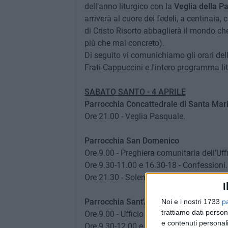
dell'anno liturgico con la
Veglia della P
arriverà al cuore dei fedeli, a centinaia,
di Cristo Risorto abbaglierà il mondo che
più che mai concreto).
Di seguito vi comunichiamo gli orari dell
Frati Cappuccini e l'intero programma li
SABATO SANTO - 4 APRILE
Parrocchia Concattedrale di Santa Mar
Ore 21.00 - Veglia Pasquale.
Parrocchia San Domenico
Ore 9.00 - Preghiera comunitaria dell'Uffi
Ore 9.30-11.00 e 16.30-18 - Confessioni.
Ore 21.30 - Solenne Veglia pasquale nel
I
Parrocchia Sant'Agostino
Noi e i nostri 1733
p
trattiamo dati person
Ore 9.00 - Ufficio delle Letture.
e contenuti personali
Ore 9.30-12.00 e 17-00 - 19.30 - Confess