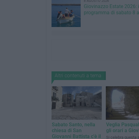
8 AGOSTO 2026
Giovinazzo Estate 2026: i
programma di sabato 8 
Altri contenuti a tema
Sabato Santo, nella
Veglia Pasquale
chiesa di San
gli orari a Gio
Giovanni Battista c'è il
Si celebra questa s