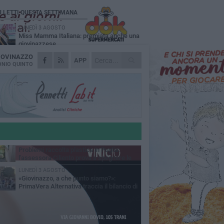
Ù LETTI QUESTA SETTIMANA
LUNEDÌ 3 AGOSTO
Miss Mamma Italiana: premiata anche una
giovinazzese
IOVINAZZO
MARTEDÌ 4 AGOSTO
APP
Liquidi oleosi sul litorale di Giovinazzo,
NIO QUINTO
rimossa macchia di idrocarburi
VENERDÌ 7 AGOSTO
A Giovinazzo c'è il Concerto all'Alba
GIOVEDÌ 6 AGOSTO
Lavori sul litorale, gli aggiornamenti del
sindaco di Giovinazzo - FOTO
MERCOLEDÌ 5 AGOSTO
Problemi raccolta plastica in Puglia:
l'assessora Ciliento prova a spegnere le
lemiche
LUNEDÌ 3 AGOSTO
«Giovinazzo, a che punto siamo?»:
PrimaVera Alternativa traccia il bilancio di
nni di Sollecito