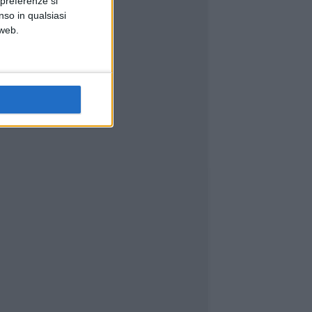
 preferenze si
nso in qualsiasi
 web.