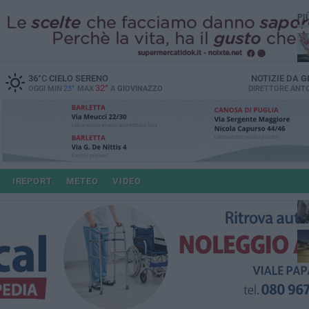
PI
36
°C
CIELO SERENO
NOTIZIE DA
G
32°
OGGI MIN
23°
MAX
A
GIOVINAZZO
DIRETTORE
ANTO
po
IREPORT
METEO
VIDEO
4 a