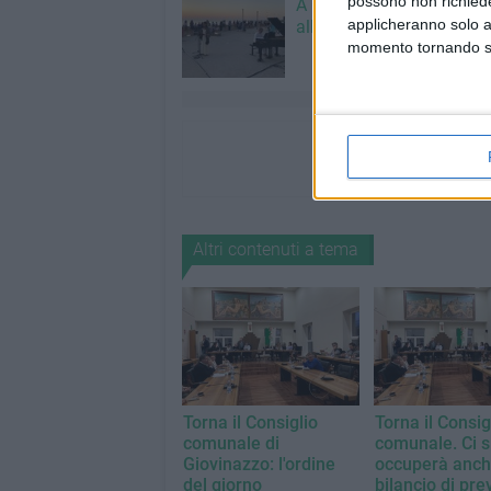
possono non richieder
A Giovinazzo c'è il Conce
applicheranno solo a
all'Alba
momento tornando su 
Altri contenuti a tema
Torna il Consiglio
Torna il Consig
comunale di
comunale. Ci s
Giovinazzo: l'ordine
occuperà anch
del giorno
bilancio di pre