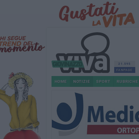
21.595
FANPAGE
HOME
NOTIZIE
SPORT
RUBRICHE