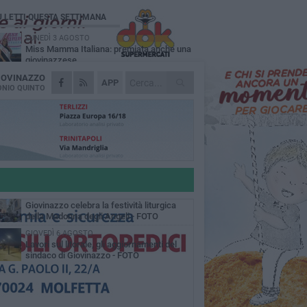
Ù LETTI QUESTA SETTIMANA
LUNEDÌ 3 AGOSTO
Miss Mamma Italiana: premiata anche una
giovinazzese
IOVINAZZO
MARTEDÌ 4 AGOSTO
APP
Liquidi oleosi sul litorale di Giovinazzo,
NIO QUINTO
rimossa macchia di idrocarburi
MERCOLEDÌ 5 AGOSTO
Problemi raccolta plastica in Puglia:
l'assessora Ciliento prova a spegnere le
lemiche
LUNEDÌ 3 AGOSTO
«Giovinazzo, a che punto siamo?»:
PrimaVera Alternativa traccia il bilancio di
nni di Sollecito
MARTEDÌ 4 AGOSTO
Giovinazzo celebra la festività liturgica
della Madonna degli Angeli - FOTO
GIOVEDÌ 6 AGOSTO
Lavori sul litorale, gli aggiornamenti del
sindaco di Giovinazzo - FOTO