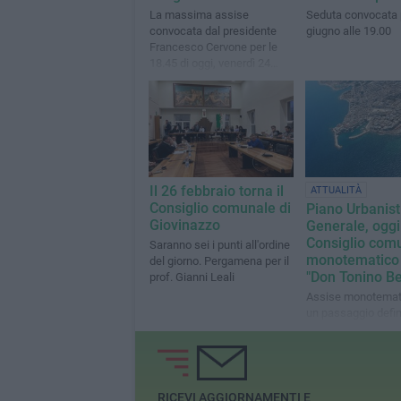
La massima assise
Seduta convocata p
convocata dal presidente
giugno alle 19.00
Francesco Cervone per le
18.45 di oggi, venerdì 24
luglio
Il 26 febbraio torna il
ATTUALITÀ
Consiglio comunale di
Piano Urbanist
Giovinazzo
Generale, oggi 
Consiglio com
Saranno sei i punti all'ordine
monotematico 
del giorno. Pergamena per il
"Don Tonino Be
prof. Gianni Leali
Assise monotemat
un passaggio defin
epocale
RICEVI AGGIORNAMENTI E