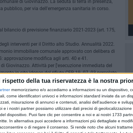
omunale di Giovinazzo. La seduta si terrà in presenza,
 pubblico, per via dell'emergenza sanitaria in corso.
l bilancio di previsione finanziario 2021-2023 (art. 175,
 interventi per il Diritto alto Studio. Annualità 2022.
rimonio immobiliare comunale approvato con delibera di
 approvazione modifica agli arti. 40 e 41.
 di Giovinazzo. Attività per ['esecuzione immediata del
rimento in sito idoneo del rifiuto CER 19. 07. 03 percolato
 e finanziamento del debito fuori bilancio.
l rispetto della tua riservatezza è la nostra prior
tanti (anche di altezza superiore a 1 mt) fortemente
artner
memorizziamo e/o accediamo a informazioni su un dispositivo, c
ate come discariche, presso la discarica sita in località San
ali, come identificatori univoci e informazioni standard inviate da un di
 legittimità e finanziamento del debito fuori bilancio.
zzati, misurazione di annunci e contenuti, analisi dell'audience e svilupp
i e i nostri partner possiamo utilizzare dati precisi di geolocalizzazione 
del dispositivo. Puoi fare clic per consentire a noi e ai nostri 1733 partn
critte. In alternativa puoi accedere a informazioni più dettagliate e modif
acconsentire o di negare il consenso.
Si rende noto che alcuni trattamen
7 AGOSTO 2026