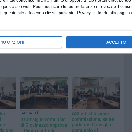
e il tuo consenso, ma hai il diritto di opporti a tale trattamento. Le tue
rto
Grande partecipazione nell'agro
 questo sito web. Puoi modificare le tue preferenze o revocare il conse
di Giovinazzo per la festa della
questo sito e facendo clic sul pulsante "Privacy" in fondo alla pagina
Trasfigurazione di Nostro
Signore
PIÙ OPZIONI
ACCETTO
lio
ASI ed istituzione
ATTUALITÀ
i
commissione, se ne
Il Consiglio comunale
e di
parla nel Consiglio
di Giovinazzo approva
visione
comunale di
il Piano contro le