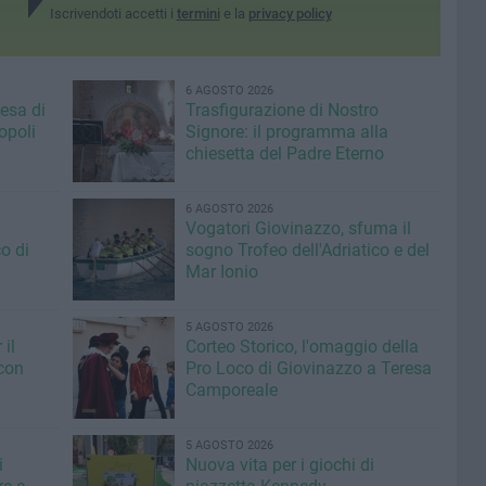
Iscrivendoti accetti i
termini
e la
privacy policy
6 AGOSTO 2026
iesa di
Trasfigurazione di Nostro
opoli
Signore: il programma alla
chiesetta del Padre Eterno
6 AGOSTO 2026
Vogatori Giovinazzo, sfuma il
o di
sogno Trofeo dell'Adriatico e del
Mar Ionio
5 AGOSTO 2026
il
Corteo Storico, l'omaggio della
con
Pro Loco di Giovinazzo a Teresa
Camporeale
5 AGOSTO 2026
i
Nuova vita per i giochi di