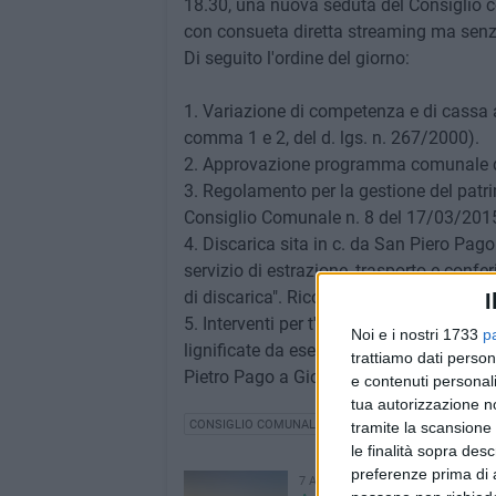
18.30, una nuova seduta del Consiglio c
con consueta diretta streaming ma senza
Di seguito l'ordine del giorno:
1. Variazione di competenza e di cassa a
comma 1 e 2, del d. lgs. n. 267/2000).
2. Approvazione programma comunale degli
3. Regolamento per la gestione del pat
Consiglio Comunale n. 8 del 17/03/2015:
4. Discarica sita in c. da San Piero Pago
servizio di estrazione, trasporto e confe
di discarica". Riconoscimento legittimità
I
5. Interventi per t'eliminazione di infes
Noi e i nostri 1733
p
lignificate da eseguirsi in aree classific
trattiamo dati person
Pietro Pago a Giovinazzo. Riconoscimento
e contenuti personali
tua autorizzazione no
CONSIGLIO COMUNALE
tramite la scansione 
le finalità sopra des
preferenze prima di 
7 AGOSTO 2026