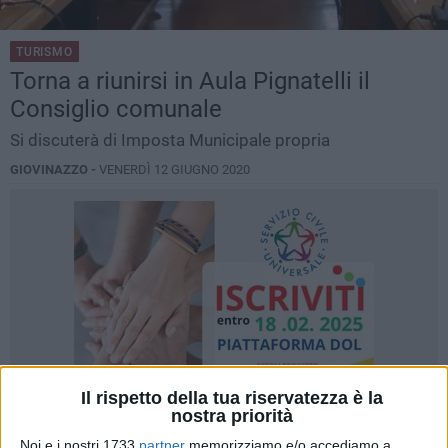
TURISMO
Torna a riunirsi in Aula Pignatelli il
Consiglio comunale
Si discuterà di Imposta Municipale propria
GIOVINAZZO -
VENERDÌ 12 GIUGNO 2020
Il rispetto della tua riservatezza è la
nostra priorità
Noi e i nostri 1733
partner
memorizziamo e/o accediamo a