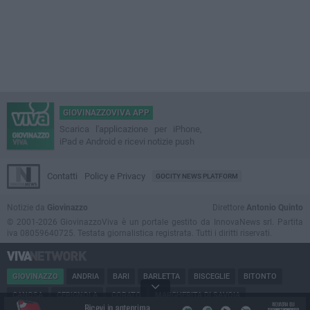
GIOVINAZZOVIVA APP
Scarica l'applicazione per iPhone,
iPad e Android e ricevi notizie push
Contatti
Policy e Privacy
GOCITY NEWS PLATFORM
Notizie da
Giovinazzo
Direttore
Antonio Quinto
© 2001-2026 GiovinazzoViva è un portale gestito da InnovaNews srl. Partita
iva 08059640725. Testata giornalistica registrata. Tutti i diritti riservati.
GIOVINAZZO
ANDRIA
BARI
BARLETTA
BISCEGLIE
BITONTO
CANOSA
CERIGNOLA
CORATO
MARGHERITA DI SAVOIA