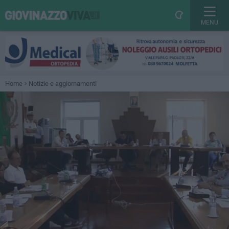
MENU
Home
Notizie e aggiornamenti