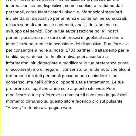
informazioni su un dispositivo, come i cookie, e trattiamo dati
personali, come identificatori univoci e informazioni standard
16
A cura di
inviate da un dispositivo per annunci e contenuti personalizzati,
LA REDAZIONE
misurazione di annunci e contenuti, analisi dell'audience e
sviluppo dei servizi.
Con la tua autorizzazione noi e i nostri
partner possiamo utilizzare dati precisi di geolocalizzazione e
Ritorna a riunirsi nella sua sede naturale, in Aula "Luciano
identificazione tramite la scansione del dispositivo. Puoi fare clic
Pignatelli", il
Consiglio comunale di Giovinazzo
. Il Presidente
per consentire a noi e ai nostri 1733 partner il trattamento per le
finalità sopra descritte. In alternativa puoi accedere a
Alfonso Arbore
ha convocato la prima riunione
informazioni più dettagliate e modificare le tue preferenze prima
dell'assemblea dal vivo post-Covid per le ore 17.30 di oggi,
di acconsentire o di negare il consenso.
Si rende noto che alcuni
12 giugno.
trattamenti dei dati personali possono non richiedere il tuo
consenso, ma hai il diritto di opporti a tale trattamento. Le tue
La massima assise cittadina si occuperà essenzialmente di
preferenze si applicheranno solo a questo sito web. Puoi
tributi. Al primo punto all'ordine del giorno è prevista la
modificare le tue preferenze o revocare il consenso in qualsiasi
discussione e quindi l'eventuale approvazione del
momento tornando su questo sito e facendo clic sul pulsante
"Privacy" in fondo alla pagina web.
Regolamento di disciplina dell'Imposta Municipale propria
(nuova IMU). A seguire, dai banchi di maggioranza e
opposizione, i Consiglieri comunali si confronteranno sul
«differimento dei termini di versamento della prima rata