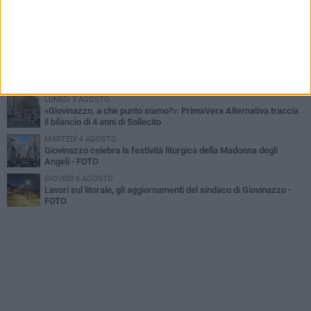
MARTEDÌ 4 AGOSTO
Liquidi oleosi sul litorale di Giovinazzo, rimossa macchia di
idrocarburi
MERCOLEDÌ 5 AGOSTO
Problemi raccolta plastica in Puglia: l'assessora Ciliento prova a
spegnere le polemiche
LUNEDÌ 3 AGOSTO
«Giovinazzo, a che punto siamo?»: PrimaVera Alternativa traccia
il bilancio di 4 anni di Sollecito
MARTEDÌ 4 AGOSTO
Giovinazzo celebra la festività liturgica della Madonna degli
Angeli - FOTO
GIOVEDÌ 6 AGOSTO
Lavori sul litorale, gli aggiornamenti del sindaco di Giovinazzo -
FOTO