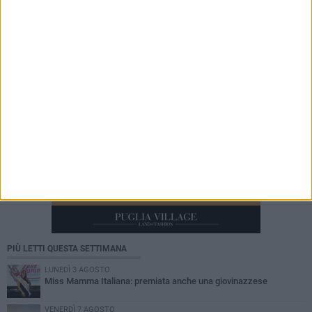
Trasfigurazione di Nostro Signore: il
programma alla chiesetta del Padre Eterno
PIÙ LETTI QUESTA SETTIMANA
LUNEDÌ 3 AGOSTO
Miss Mamma Italiana: premiata anche una giovinazzese
VENERDÌ 7 AGOSTO