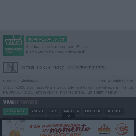
GIOVINAZZOVIVA APP
Scarica l'applicazione per iPhone,
iPad e Android e ricevi notizie push
Contatti
Policy e Privacy
GOCITY NEWS PLATFORM
Notizie da
Giovinazzo
Direttore
Antonio Quinto
© 2001-2026 GiovinazzoViva è un portale gestito da InnovaNews srl. Partita
iva 08059640725. Testata giornalistica registrata. Tutti i diritti riservati.
GIOVINAZZO
ANDRIA
BARI
BARLETTA
BISCEGLIE
BITONTO
CANOSA
CERIGNOLA
CORATO
MARGHERITA DI SAVOIA
MINERVINO
MODUGNO
MOLFETTA
PUGLIA
RUVO
SAN FERDINANDO
SPINAZZOLA
TERLIZZI
TRANI
TRINITAPOLI