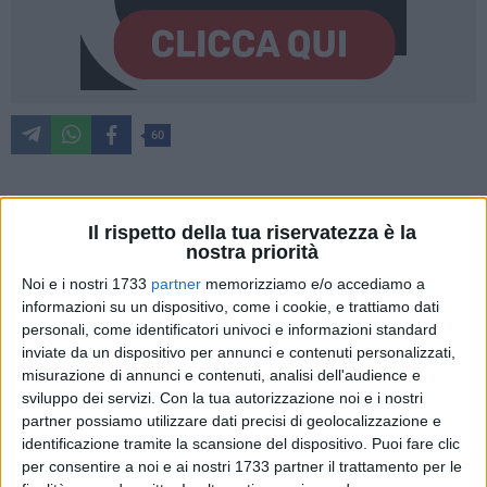
60
La foto di piazza Vittorio Emanuele II con tantissima gente
Il rispetto della tua riservatezza è la
ad attendere la partenza della tapa che sta conducendo i
nostra priorità
ciclisti fino a Vieste e le frase:
«Oggi, Giro d'Italia a
Noi e i nostri 1733
partner
memorizziamo e/o accediamo a
Giovinazzo. Vedo che le dichiarazioni allarmistiche di
informazioni su un dispositivo, come i cookie, e trattiamo dati
Lopalco sul Covid in Puglia fanno effetto. Andiamo avanti
personali, come identificatori univoci e informazioni standard
così».
inviate da un dispositivo per annunci e contenuti personalizzati,
misurazione di annunci e contenuti, analisi dell'audience e
sviluppo dei servizi.
Con la tua autorizzazione noi e i nostri
Selvaggia Lucarelli
, seguitissima blogger, scrittrice,
partner possiamo utilizzare dati precisi di geolocalizzazione e
influencer e giornalista ha così voluto commentare una
identificazione tramite la scansione del dispositivo. Puoi fare clic
mattinata da ricordare per clima, festa e colori, ma che ha
per consentire a noi e ai nostri 1733 partner il trattamento per le
scatenato inevitabili polemiche sugli assembramenti in un