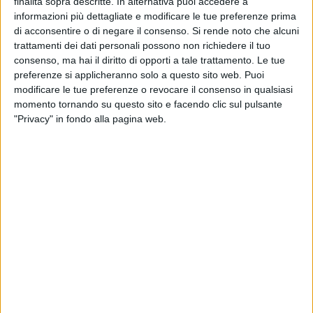
finalità sopra descritte. In alternativa puoi accedere a
periodo in cui l'emergenza sanitaria in Puglia si sta facendo
informazioni più dettagliate e modificare le tue preferenze prima
nuovamente pesante. Post che arriva all'indomani delle
di acconsentire o di negare il consenso.
Si rende noto che alcuni
trattamenti dei dati personali possono non richiedere il tuo
dichiarazioni del neo-Assessore regionale alla Sanità,
consenso, ma hai il diritto di opporti a tale trattamento. Le tue
l'epidemiolofo
Pier Luigi Lopalco, che raccomandava
preferenze si applicheranno solo a questo sito web. Puoi
massima prudenza.
modificare le tue preferenze o revocare il consenso in qualsiasi
momento tornando su questo sito e facendo clic sul pulsante
A margine abbiamo voluto proporvi alcune nostre riflessioni
"Privacy" in fondo alla pagina web.
ed alcuni interrogativi, più articolati per inquadrare l'intera
vicenda
RIFLESSIONI ED INTERROGATIVI A MARGINE AI
TEMPI DEL COVID
Il Giro d'Italia è una grandissima occasione per le località
che lo ospitano, in partenza o in arrivo. Porta con sé
un'economia di ritorno non indifferente ed è un grande rito
collettivo che piace trasversalmente alle generazioni.
Però, in tempi di contagi in risalita, la domanda che in tanti
si pongono è: la corsa rosa, non solo a Giovinazzo (NON