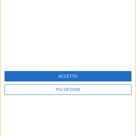
ACCETTO
PIÙ OPZIONI
Altri contenuti a tema