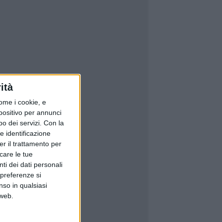
ità
ome i cookie, e
spositivo per annunci
o dei servizi.
Con la
e identificazione
er il trattamento per
icare le tue
ti dei dati personali
 preferenze si
nso in qualsiasi
 web.