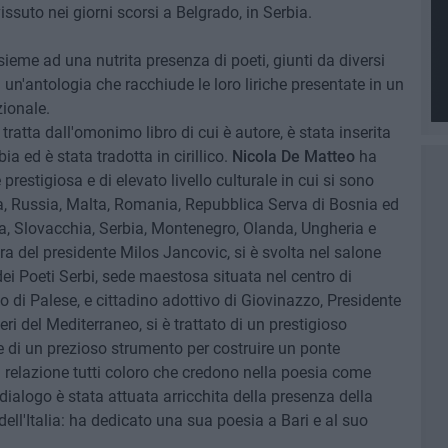
vissuto nei giorni scorsi a Belgrado, in Serbia.
insieme ad una nutrita presenza di poeti, giunti da diversi
un'antologia che racchiude le loro liriche presentate in un
zionale.
, tratta dall'omonimo libro di cui è autore, è stata inserita
bia ed è stata tradotta in cirillico.
Nicola De Matteo
ha
prestigiosa e di elevato livello culturale in cui si sono
hia, Russia, Malta, Romania, Repubblica Serva di Bosnia ed
a, Slovacchia, Serbia, Montenegro, Olanda, Ungheria e
ra del presidente Milos Jancovic, si è svolta nel salone
dei Poeti Serbi, sede maestosa situata nel centro di
o di Palese, e cittadino adottivo di Giovinazzo, Presidente
ri del Mediterraneo, si è trattato di un prestigioso
di un prezioso strumento per costruire un ponte
relazione tutti coloro che credono nella poesia come
 dialogo è stata attuata arricchita della presenza della
ell'Italia: ha dedicato una sua poesia a Bari e al suo