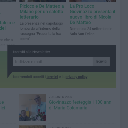
Picicco e De Matteo a
La Pro Loco
Milano per un salotto
Giovinazzo presenta il
,
letterario
nuovo libro di Nicola
De Matteo
falcio e
La presenza nel capoluogo
dei
lombardo all'interno della
Domenica 24 settembre in
rassegna "Presenta la tua
Sala San Felice
opera"
co che a
ere aperti
Iscriviti alla Newsletter
Iscriviti
Iscrivendoti accetti i
termini
e la
privacy policy
7 AGOSTO 2026
ue
Giovinazzo festeggia i 100 anni
ici
di Maria Colamaria