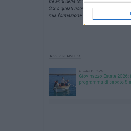
tre anni della Scuola Media mi ha cocco
Sono questi ricordi che riaffiorano spess
mia formazione umana e personale».
NICOLA DE MATTEO
8 AGOSTO 2026
Giovinazzo Estate 2026: i
programma di sabato 8 