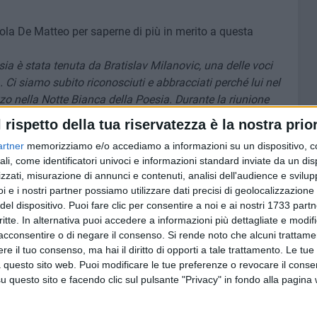
la De Matteo per saperne di più in merito a questa
esia è stata tenuta da Bratislav Milanovic, una delle voci
- . Ci siamo subito riconosciuti e abbracciati perché lui nel
zzo nella Notte Bianca della Poesia. Durante la riunione
le dei Poeti Serbi a Belgrado, ho ricevuto una gentilezza
l rispetto della tua riservatezza è la nostra prior
ì espresso: Nicola De Matteo è un intellettuale italiano che
artner
memorizziamo e/o accediamo a informazioni su un dispositivo, c
esia a Giovinazzo. Questo momento
- ha continuato
ali, come identificatori univoci e informazioni standard inviate da un di
ne -,
unitamente a tutta l'esperienza vissuta in Serbia, mi
zzati, misurazione di annunci e contenuti, analisi dell'audience e svilupp
per la contentezza". Sarebbe bello invitare Bratislav
i e i nostri partner possiamo utilizzare dati precisi di geolocalizzazione 
 Gli altri poeti si chiedevano come mai questo italiano
del dispositivo. Puoi fare clic per consentire a noi e ai nostri 1733 partn
uel momento ho pensato: Giovinazzo è stato un passaggio
critte. In alternativa puoi accedere a informazioni più dettagliate e modif
o rapporto con Giovinazzo merita un pensiero perchè ha
acconsentire o di negare il consenso.
Si rende noto che alcuni trattamen
e il tuo consenso, ma hai il diritto di opporti a tale trattamento. Le tue
ono il delegato per la città Metropolitana di Bari per la
 questo sito web. Puoi modificare le tue preferenze o revocare il conse
ituto Vittorio Emanuele. Ho frequentato i tre anni di Scuola
questo sito e facendo clic sul pulsante "Privacy" in fondo alla pagina
di Giovinazzo, anni importanti per la mia formazione
 segno indelebile l'incontro con Don Saverio Bavaro che per