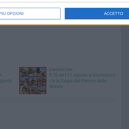
lato, perché venivo da Palese a studiare a Giovinazzo.
o nella mia mente perché si tratta di esperienze care alla
PIÙ OPZIONI
ACCETTO
8 AGOSTO 2026
l
Il 10 ed l'11 agosto a Giovinazzo
agosto
c'è la Sagra del Panino della
Nonna