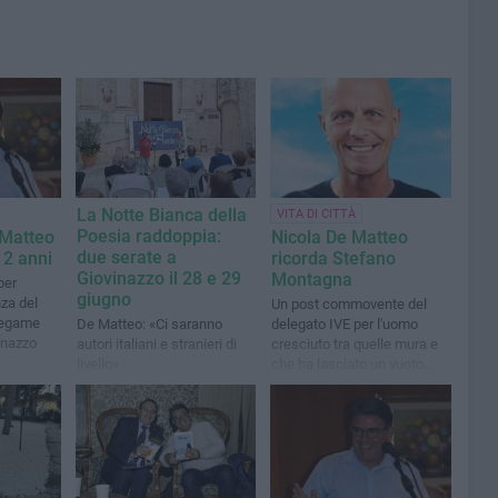
La Notte Bianca della
VITA DI CITTÀ
Poesia raddoppia:
 Matteo
Nicola De Matteo
due serate a
12 anni
ricorda Stefano
Giovinazzo il 28 e 29
Montagna
per
giugno
nza del
Un post commovente del
 legame
De Matteo: «Ci saranno
delegato IVE per l'uomo
vinazzo
autori italiani e stranieri di
cresciuto tra quelle mura e
livello»
che ha lasciato un vuoto
incolmabile