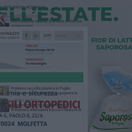
Ù LETTI QUESTA SETTIMANA
LUNEDÌ 3 AGOSTO
Miss Mamma Italiana: premiata anche una
giovinazzese
IOVINAZZO
MARTEDÌ 4 AGOSTO
APP
Liquidi oleosi sul litorale di Giovinazzo,
NIO QUINTO
rimossa macchia di idrocarburi
VENERDÌ 7 AGOSTO
A Giovinazzo c'è il Concerto all'Alba
GIOVEDÌ 6 AGOSTO
Lavori sul litorale, gli aggiornamenti del
sindaco di Giovinazzo - FOTO
MERCOLEDÌ 5 AGOSTO
Problemi raccolta plastica in Puglia:
l'assessora Ciliento prova a spegnere le
lemiche
LUNEDÌ 3 AGOSTO
«Giovinazzo, a che punto siamo?»:
PrimaVera Alternativa traccia il bilancio di
nni di Sollecito