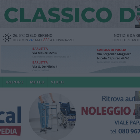
PI
26.5
°C
CIELO SERENO
NOTIZIE DA
G
33°
OGGI MIN
24°
MAX
A
GIOVINAZZO
DIRETTORE
ANTO
IREPORT
METEO
VIDEO
po
4 a