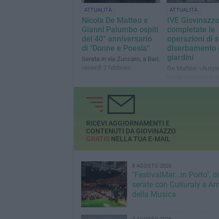
ATTUALITÀ
ATTUALITÀ
Nicola De Matteo e
IVE Giovinazzo
Gianni Palumbo ospiti
completate le
del 40° anniversario
operazioni di s
di "Donne e Poesia"
diserbamento 
giardini
Serata in via Zuccaro, a Bari,
venerdì 2 febbraio
De Matteo: «Auspi
breve possano ess
al pubblico»
RICEVI AGGIORNAMENTI E
CONTENUTI DA GIOVINAZZO
GRATIS
NELLA TUA E-MAIL
8 AGOSTO 2026
"FestivalMar...in Porto", d
serate con Culturaly e Am
della Musica