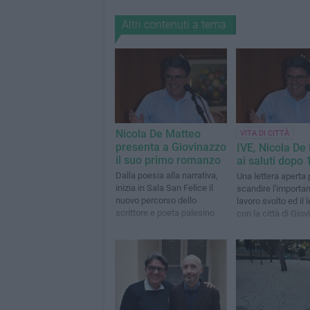
Altri contenuti a tema
Nicola De Matteo
VITA DI CITTÀ
presenta a Giovinazzo
IVE, Nicola De
il suo primo romanzo
ai saluti dopo 
Dalla poesia alla narrativa,
Una lettera aperta 
inizia in Sala San Felice il
scandire l'importa
nuovo percorso dello
lavoro svolto ed il
scrittore e poeta palesino
con la città di Gio