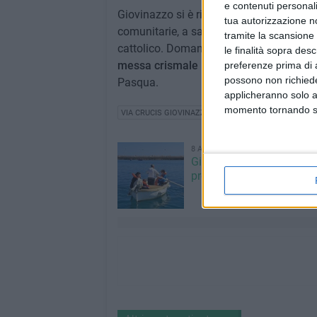
e contenuti personali
Giovinazzo si è ritrovata così in una chie
tua autorizzazione no
comunitarie, a sancire l'inizio della Set
tramite la scansione 
cattolico. Domani, mercoledì 16 aprile, p
le finalità sopra des
messa crismale
nella Cattedrale di Molf
preferenze prima di 
possono non richieder
Pasqua.
applicheranno solo a
momento tornando su 
VIA CRUCIS GIOVINAZZO
8 AGOSTO 2026
Giovinazzo Estate 2026: i
programma di sabato 8 