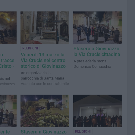
Stasera a Giovinazzo
RELIGIONI
la Via Crucis cittadina
in
Venerdì 13 marzo la
 tracce
Via Crucis nel centro
A presiederla mons.
Cristo -
storico di Giovinazzo
Domenico Cornacchia
Ad organizzarla la
parrocchia di Santa Maria
cis nel
Assunta con le confraternite
iovinazzo
er le
Stasera a Giovinazzo
RELIGIONI