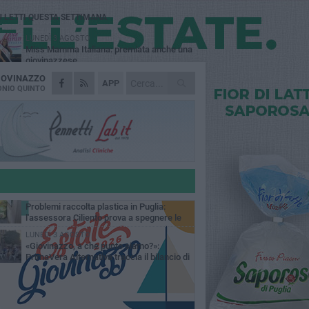
Ù LETTI QUESTA SETTIMANA
LUNEDÌ 3 AGOSTO
Miss Mamma Italiana: premiata anche una
giovinazzese
IOVINAZZO
MARTEDÌ 4 AGOSTO
APP
Liquidi oleosi sul litorale di Giovinazzo,
NIO QUINTO
rimossa macchia di idrocarburi
VENERDÌ 7 AGOSTO
A Giovinazzo c'è il Concerto all'Alba
GIOVEDÌ 6 AGOSTO
Lavori sul litorale, gli aggiornamenti del
sindaco di Giovinazzo - FOTO
MERCOLEDÌ 5 AGOSTO
Problemi raccolta plastica in Puglia:
l'assessora Ciliento prova a spegnere le
lemiche
LUNEDÌ 3 AGOSTO
«Giovinazzo, a che punto siamo?»:
PrimaVera Alternativa traccia il bilancio di
nni di Sollecito