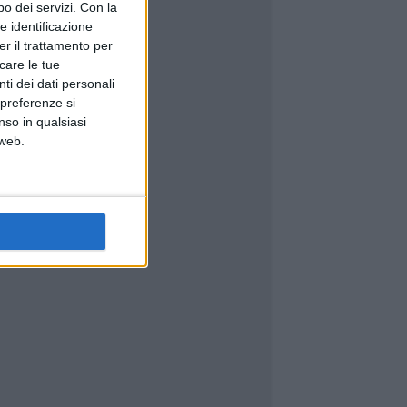
o dei servizi.
Con la
e identificazione
er il trattamento per
icare le tue
ti dei dati personali
 preferenze si
nso in qualsiasi
 web.