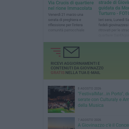
strade di Giov
Via Crucis di quartiere
guidata da Mo
nel rione Immacolata
Turturro - FOT
Venerdì 21 marzo una
serata di preghiera e
Ieri sera, Lunedì S
riflessione per l'intera
fedeli giovinazzesi
comunità parrocchiale
ritrovati per le stra
quartiere Sant'Ago
RICEVI AGGIORNAMENTI E
CONTENUTI DA GIOVINAZZO
GRATIS
NELLA TUA E-MAIL
8 AGOSTO 2026
"FestivalMar...in Porto", d
serate con Culturaly e Am
della Musica
7 AGOSTO 2026
A Giovinazzo c'è il Conce