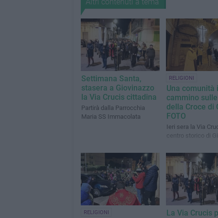
Altri contenuti a tema
Settimana Santa,
RELIGIONI
stasera a Giovinazzo
Una comunità 
la Via Crucis cittadina
cammino sulle
della Croce di 
Partirà dalla Parrocchia
FOTO
Maria SS Immacolata
Ieri sera la Via Cru
centro storico di G
La Via Crucis p
RELIGIONI