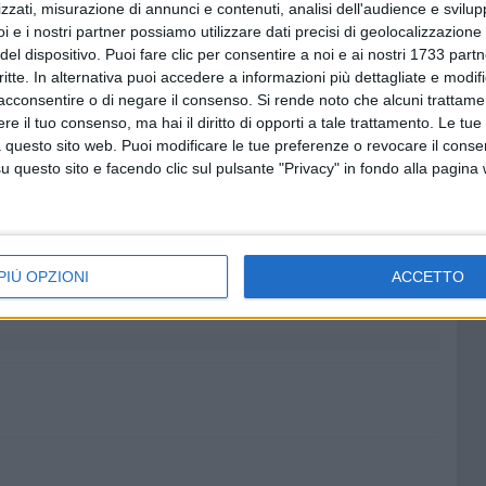
zzati, misurazione di annunci e contenuti, analisi dell'audience e svilupp
sa di un quartiere popolare, fulcro di tantissime attività
i e i nostri partner possiamo utilizzare dati precisi di geolocalizzazione 
timana Santa, liturgicamente centrale nel calendario
del dispositivo. Puoi fare clic per consentire a noi e ai nostri 1733 partn
er il clero ci sarà un altro appuntamento importante, la
critte. In alternativa puoi accedere a informazioni più dettagliate e modif
etta. Poi inizierà l'intensissimo Triduo che porterà alla
acconsentire o di negare il consenso.
Si rende noto che alcuni trattamen
e il tuo consenso, ma hai il diritto di opporti a tale trattamento. Le tue
 questo sito web. Puoi modificare le tue preferenze o revocare il conse
questo sito e facendo clic sul pulsante "Privacy" in fondo alla pagina
8 AGOSTO 2026
l
Il 10 ed l'11 agosto a Giovinazzo
agosto
c'è la Sagra del Panino della
PIÙ OPZIONI
ACCETTO
Nonna