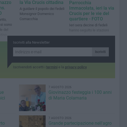
inazzo
la Via Crucis cittadina
Parrocchia
ns.
Immacolata, ieri la via
A guidare il popolo dei fedeli
O
Crucis per le vie del
Monsignor Domenico
quartiere - FOTO
Cornacchia
anto,
 si sono
Ieri sera decine di fedeli
de del
hanno seguito le stazioni
stino
Iscriviti alla Newsletter
Iscriviti
Iscrivendoti accetti i
termini
e la
privacy policy
7 AGOSTO 2026
ue
Giovinazzo festeggia i 100 anni
ici
di Maria Colamaria
7 AGOSTO 2026
rto
Grande partecipazione nell'agro