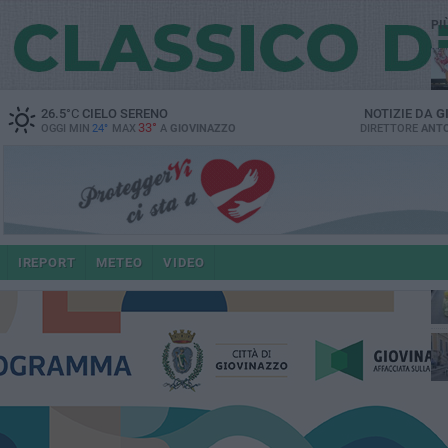
PI
26.5
°C
CIELO SERENO
NOTIZIE DA
G
33°
OGGI MIN
24°
MAX
A
GIOVINAZZO
DIRETTORE
ANTO
IREPORT
METEO
VIDEO
po
4 a