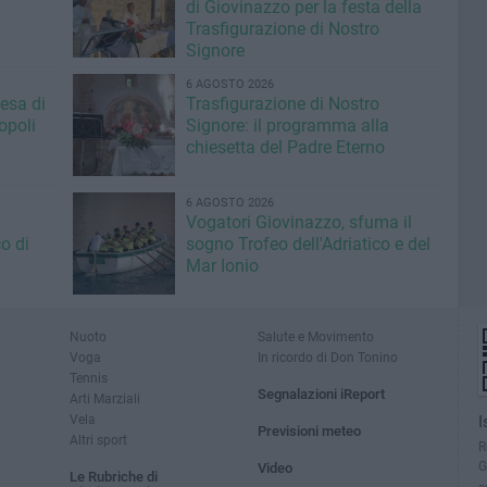
di Giovinazzo per la festa della
Trasfigurazione di Nostro
Signore
6 AGOSTO 2026
iesa di
Trasfigurazione di Nostro
opoli
Signore: il programma alla
chiesetta del Padre Eterno
6 AGOSTO 2026
Vogatori Giovinazzo, sfuma il
o di
sogno Trofeo dell'Adriatico e del
Mar Ionio
Nuoto
Salute e Movimento
Voga
In ricordo di Don Tonino
Tennis
Segnalazioni iReport
Arti Marziali
Vela
I
Previsioni meteo
Altri sport
R
G
Video
Le Rubriche di