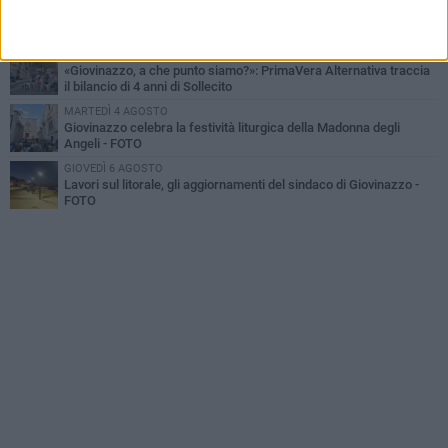
Problemi raccolta plastica in Puglia: l'assessora Ciliento prova a
spegnere le polemiche
LUNEDÌ 3 AGOSTO
«Giovinazzo, a che punto siamo?»: PrimaVera Alternativa traccia
il bilancio di 4 anni di Sollecito
MARTEDÌ 4 AGOSTO
Giovinazzo celebra la festività liturgica della Madonna degli
Angeli - FOTO
GIOVEDÌ 6 AGOSTO
Lavori sul litorale, gli aggiornamenti del sindaco di Giovinazzo -
FOTO