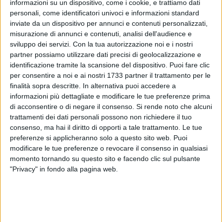
informazioni su un dispositivo, come i cookie, e trattiamo dati
personali, come identificatori univoci e informazioni standard
inviate da un dispositivo per annunci e contenuti personalizzati,
22
A cura di
misurazione di annunci e contenuti, analisi dell'audience e
LA REDAZIONE
sviluppo dei servizi.
Con la tua autorizzazione noi e i nostri
partner possiamo utilizzare dati precisi di geolocalizzazione e
identificazione tramite la scansione del dispositivo. Puoi fare clic
Mercoledì 14 giugno si terranno i funerali di Silvio
per consentire a noi e ai nostri 1733 partner il trattamento per le
Berlusconi. Per quella data è stato proclamato il lutto
finalità sopra descritte. In alternativa puoi accedere a
nazionale, secondo le disposizioni giunte dalla Presidenza
informazioni più dettagliate e modificare le tue preferenze prima
di acconsentire o di negare il consenso.
Si rende noto che alcuni
del Consiglio e rese note dal sottosegretario Alfredo
trattamenti dei dati personali possono non richiedere il tuo
Mantovano.
consenso, ma hai il diritto di opporti a tale trattamento. Le tue
preferenze si applicheranno solo a questo sito web. Puoi
Secondo quanto disposto da Palazzo Chigi, sono previste
modificare le tue preferenze o revocare il consenso in qualsiasi
bandiere a mezz'asta da oggi, lunedì 12 giugno, fino a
momento tornando su questo sito e facendo clic sul pulsante
mercoledì 14 giugno per tutti gli uffici pubblici e tutte le sedi
"Privacy" in fondo alla pagina web.
delle ambasciate e dei consolati italiani all'estero.
Secondo quanto si apprende da fonti governative, la
cerimonia funebre prevedrà sei carabinieri in alta uniforme,