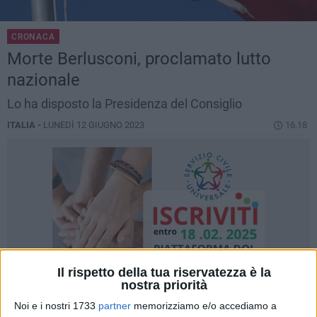
CRONACA
Morte Berlusconi, proclamato lutto
nazionale
Lo ha disposto la Presidenza del Consiglio
ITALIA -
LUNEDÌ 12 GIUGNO 2023
16.18
Il rispetto della tua riservatezza è la
nostra priorità
Noi e i nostri 1733
partner
memorizziamo e/o accediamo a