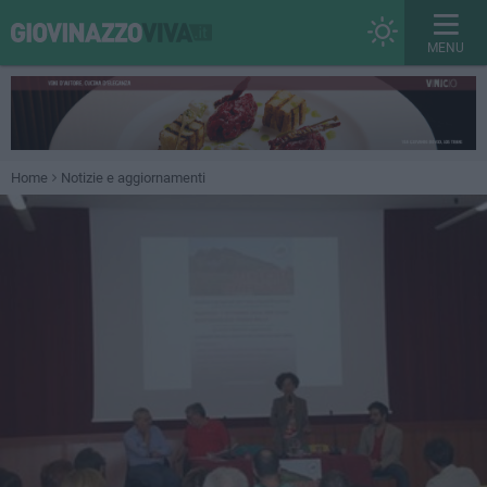
MENU
Home
Notizie e aggiornamenti