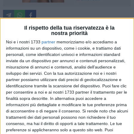
Il rispetto della tua riservatezza è la
nostra priorità
Le aree delle ex Acciaierie e ferriere pugliesi potrebbero
Noi e i nostri 1733
partner
memorizziamo e/o accediamo a
essere il cuore nevralgico per sperimentare un nuovo modo
informazioni su un dispositivo, come i cookie, e trattiamo dati
di concepire la città, utile non solo al sito industriale ma a
personali, come identificatori univoci e informazioni standard
tutto l'abitato.
inviate da un dispositivo per annunci e contenuti personalizzati,
misurazione di annunci e contenuti, analisi dell'audience e
sviluppo dei servizi.
Con la tua autorizzazione noi e i nostri
È questo in estrema sintesi quello che è emerso dall'incontro,
partner possiamo utilizzare dati precisi di geolocalizzazione e
voluto dall'Osservatorio per il Bene Comune, che si è tenuto
identificazione tramite la scansione del dispositivo. Puoi fare clic
nell'auditorium don Tonino Bello. A patto però che tutta
per consentire a noi e ai nostri 1733 partner il trattamento per le
l'area venga bonificata e resa fruibile e che tutti i soggetti
finalità sopra descritte. In alternativa puoi accedere a
coinvolti facciano la loro parte. E a essere coinvolti sono
informazioni più dettagliate e modificare le tue preferenze prima
oltre all'amministrazione comunale, i proprietari dei
di acconsentire o di negare il consenso.
Si rende noto che alcuni
trattamenti dei dati personali possono non richiedere il tuo
capannoni e le piccole aziende che attualmente sono
consenso, ma hai il diritto di opporti a tale trattamento. Le tue
insediate nell'ex siderurgico. Vasta 98mila metri quadri,
preferenze si applicheranno solo a questo sito web. Puoi
grande cioè quanto il centro storico, l'area rappresenta una