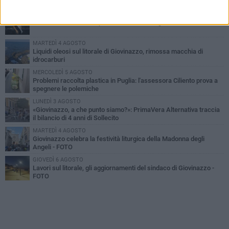
LUNEDÌ 3 AGOSTO
Miss Mamma Italiana: premiata anche una giovinazzese
MARTEDÌ 4 AGOSTO
Liquidi oleosi sul litorale di Giovinazzo, rimossa macchia di
idrocarburi
MERCOLEDÌ 5 AGOSTO
Problemi raccolta plastica in Puglia: l'assessora Ciliento prova a
spegnere le polemiche
LUNEDÌ 3 AGOSTO
«Giovinazzo, a che punto siamo?»: PrimaVera Alternativa traccia
il bilancio di 4 anni di Sollecito
MARTEDÌ 4 AGOSTO
Giovinazzo celebra la festività liturgica della Madonna degli
Angeli - FOTO
GIOVEDÌ 6 AGOSTO
Lavori sul litorale, gli aggiornamenti del sindaco di Giovinazzo -
FOTO