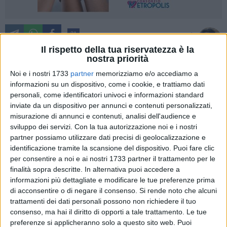
21
A cura di
MARZIA MORVA
Il rispetto della tua riservatezza è la
nostra priorità
Noi e i nostri 1733
partner
memorizziamo e/o accediamo a
informazioni su un dispositivo, come i cookie, e trattiamo dati
Una nuova e avvincente performance musicale e canora
personali, come identificatori univoci e informazioni standard
sarà proposta a cura dell
'Associazione Polifonica" Città di
inviate da un dispositivo per annunci e contenuti personalizzati,
Giovinazzo"
sabato 30 novembre e domenica 1 dicembre
misurazione di annunci e contenuti, analisi dell'audience e
alle ore 20.00 nella sala concerti della Scuola Comunale
sviluppo dei servizi.
Con la tua autorizzazione noi e i nostri
Musicale "Filippo Cortese": una rappresentazione dell'opera
partner possiamo utilizzare dati precisi di geolocalizzazione e
lirica
"Il Trovatore"
di Giuseppe Verdi. Lo spettacolo, nato
identificazione tramite la scansione del dispositivo. Puoi fare clic
con il patrocinio della città di Giovinazzo, conterrà le arie più
per consentire a noi e ai nostri 1733 partner il trattamento per le
finalità sopra descritte. In alternativa puoi accedere a
belle dell'opera che sarà raccontata in modo da rendere lo
informazioni più dettagliate e modificare le tue preferenze prima
spettacolo breve e comprensibile.
di acconsentire o di negare il consenso.
Si rende noto che alcuni
trattamenti dei dati personali possono non richiedere il tuo
La nota associazione culturale e musicale presenterà la
consenso, ma hai il diritto di opporti a tale trattamento. Le tue
rappresentazione dell'opera lirica verdiana dopo il grande
preferenze si applicheranno solo a questo sito web. Puoi