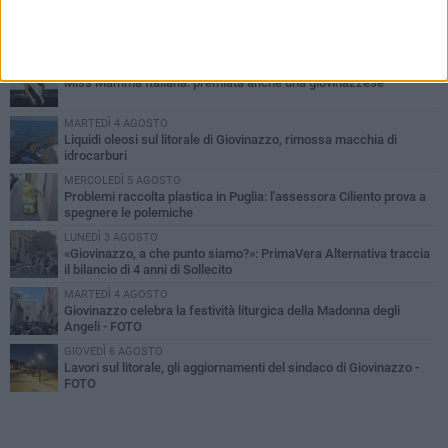
PIÙ LETTI QUESTA SETTIMANA
LUNEDÌ 3 AGOSTO
Miss Mamma Italiana: premiata anche una giovinazzese
MARTEDÌ 4 AGOSTO
Liquidi oleosi sul litorale di Giovinazzo, rimossa macchia di
idrocarburi
MERCOLEDÌ 5 AGOSTO
Problemi raccolta plastica in Puglia: l'assessora Ciliento prova a
spegnere le polemiche
LUNEDÌ 3 AGOSTO
«Giovinazzo, a che punto siamo?»: PrimaVera Alternativa traccia
il bilancio di 4 anni di Sollecito
MARTEDÌ 4 AGOSTO
Giovinazzo celebra la festività liturgica della Madonna degli
Angeli - FOTO
GIOVEDÌ 6 AGOSTO
Lavori sul litorale, gli aggiornamenti del sindaco di Giovinazzo -
FOTO