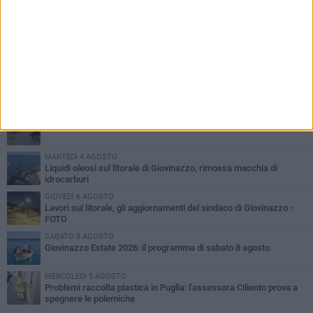
PIÙ LETTI QUESTA SETTIMANA
LUNEDÌ 3 AGOSTO
Miss Mamma Italiana: premiata anche una giovinazzese
VENERDÌ 7 AGOSTO
A Giovinazzo c'è il Concerto all'Alba
MARTEDÌ 4 AGOSTO
Liquidi oleosi sul litorale di Giovinazzo, rimossa macchia di
idrocarburi
GIOVEDÌ 6 AGOSTO
Lavori sul litorale, gli aggiornamenti del sindaco di Giovinazzo -
FOTO
SABATO 8 AGOSTO
Giovinazzo Estate 2026: il programma di sabato 8 agosto
MERCOLEDÌ 5 AGOSTO
Problemi raccolta plastica in Puglia: l'assessora Ciliento prova a
spegnere le polemiche