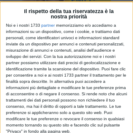
Il rispetto della tua riservatezza è la
nostra priorità
Noi e i nostri 1733
partner
memorizziamo e/o accediamo a
40
A cura di
informazioni su un dispositivo, come i cookie, e trattiamo dati
MARZIA MORVA
personali, come identificatori univoci e informazioni standard
inviate da un dispositivo per annunci e contenuti personalizzati,
misurazione di annunci e contenuti, analisi dell'audience e
sviluppo dei servizi.
Con la tua autorizzazione noi e i nostri
Di sicuro intramontabile è il repertorio di pregevole qualità
partner possiamo utilizzare dati precisi di geolocalizzazione e
che il principe
Antonio De Curtis, in arte Totò,
principe della
identificazione tramite la scansione del dispositivo. Puoi fare clic
risata, ha lasciato in eredità alla comunità nazionale e non
per consentire a noi e ai nostri 1733 partner il trattamento per le
solo: testi poetici, canzoni da lui scritte e diventate celebri nei
finalità sopra descritte. In alternativa puoi accedere a
suoi film e nei varietà. Tutti abbiamo visto almeno una volta
informazioni più dettagliate e modificare le tue preferenze prima
di acconsentire o di negare il consenso.
Si rende noto che alcuni
i suoi film e ricordiamo anche le sue celebri battute: "c'è chi
trattamenti dei dati personali possono non richiedere il tuo
può e chi non può, io può", oppure "la donna è mobile e io mi
consenso, ma hai il diritto di opporti a tale trattamento. Le tue
sento mobiliere", o ancora "lei è un cretino, s'informi!", solo
preferenze si applicheranno solo a questo sito web. Puoi
per citarne alcune.
modificare le tue preferenze o revocare il consenso in qualsiasi
momento tornando su questo sito e facendo clic sul pulsante
L'Associazione Polifonica di Giovinazzo
e il M° Antonio
"Privacy" in fondo alla pagina web.